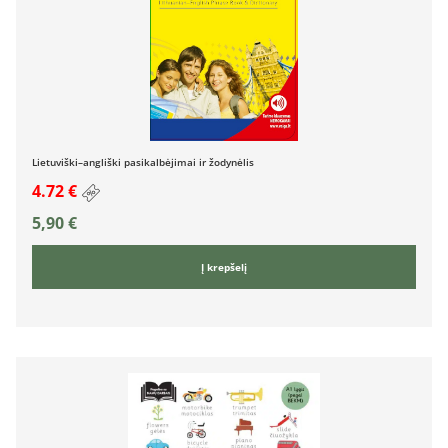
Lietuviški–angliški pasikalbėjimai ir žodynėlis
4.72 €
5,90
€
Į krepšelį