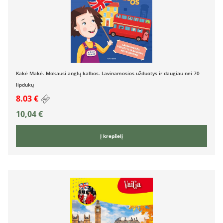
Kakė Makė. Mokausi anglų kalbos. Lavinamosios užduotys ir daugiau nei 70
lipdukų
8.03 €
10,04
€
Į krepšelį