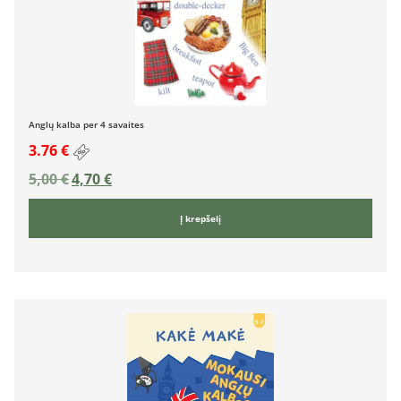
Anglų kalba per 4 savaites
3.76 €
5,00
€
4,70
€
Į krepšelį