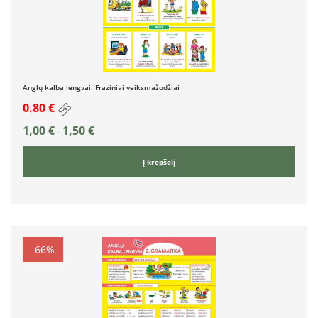
Anglų kalba lengvai. Fraziniai veiksmažodžiai
0.80 €
1,00
€
1,50
€
–
Į krepšelį
-66%