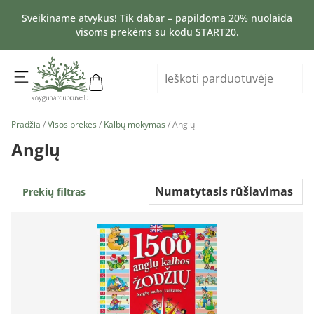
Sveikiname atvykus! Tik dabar – papildoma 20% nuolaida
visoms prekėms su kodu START20.
Pradžia
/
Visos prekės
/
Kalbų mokymas
/ Anglų
Anglų
Prekių filtras