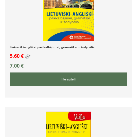
Lietuviški-angliški pasikalbėjimai, gramatika ir žodynėlis
5.60 €
7,00
€
Į krepšelį