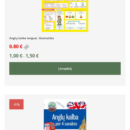
Anglų kalba lengvai. Gramatika
0.80 €
1,00
€
1,50
€
–
Į krepšelį
-6%