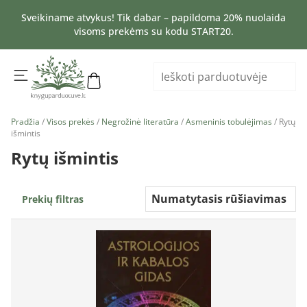
Sveikiname atvykus! Tik dabar – papildoma 20% nuolaida
visoms prekėms su kodu START20.
Pradžia
/
Visos prekės
/
Negrožinė literatūra
/
Asmeninis tobulėjimas
/ Rytų
išmintis
Rytų išmintis
Prekių filtras