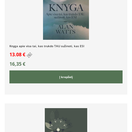
Knyga apie visa tai, kas trukdo TAU sužinoti, kas ESI
13.08 €
16,35
€
Į krepšelį