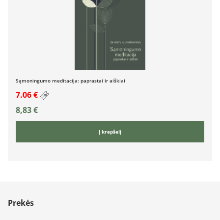
Sąmoningumo meditacija: paprastai ir aiškiai
7.06 €
8,83
€
Į krepšelį
Prekės