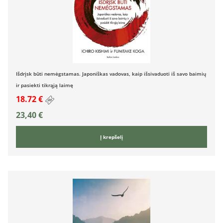
Išdrįsk būti nemėgstamas. Japoniškas vadovas, kaip išsivaduoti iš savo baimių
ir pasiekti tikrąją laimę
18.72 €
23,40
€
Į krepšelį