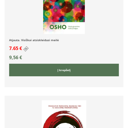
Atjauta. Visiškai atsiskleidusi meilė
7.65 €
9,56
€
Į krepšelį