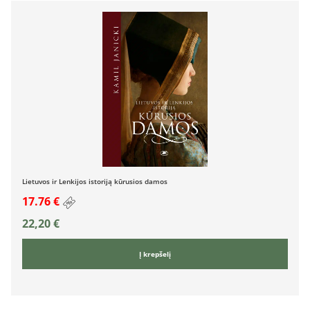
Lietuvos ir Lenkijos istoriją kūrusios damos
17.76 €
22,20
€
Į krepšelį