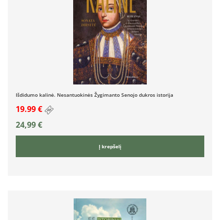
Išdidumo kalinė. Nesantuokinės Žygimanto Senojo dukros istorija
19.99 €
24,99
€
Į krepšelį