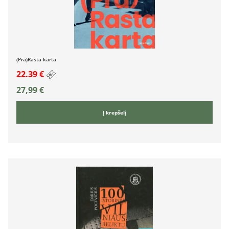
(Pra)Rasta karta
22.39 €
27,99
€
Į krepšelį