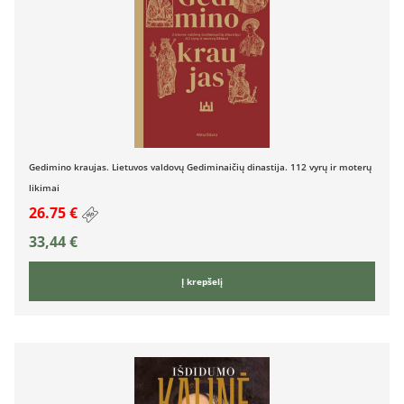
Gedimino kraujas. Lietuvos valdovų Gediminaičių dinastija. 112 vyrų ir moterų
likimai
26.75 €
33,44
€
Į krepšelį