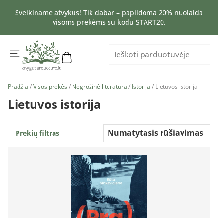
Sveikiname atvykus! Tik dabar – papildoma 20% nuolaida
visoms prekėms su kodu START20.
Pradžia
/
Visos prekės
/
Negrožinė literatūra
/
Istorija
/ Lietuvos istorija
Lietuvos istorija
Prekių filtras