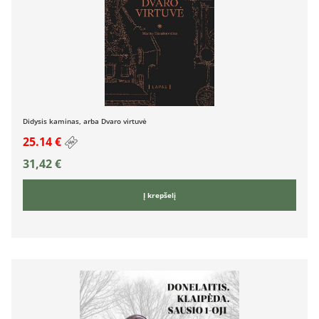
Didysis kaminas, arba Dvaro virtuvė
25.14 €
31,42
€
Į krepšelį