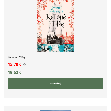
Kelionė į Tilžę
15.70 €
19,62
€
Į krepšelį