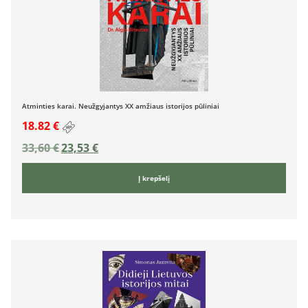
Atminties karai. Neužgyjantys XX amžiaus istorijos pūliniai
18.82 €
33,60
€
23,53
€
Į krepšelį