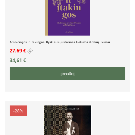
Ambicingos ir įtakingos. Ryškiausių istorinės Lietuvos didikių likimai
27.69 €
34,61
€
Į krepšelį
-28%