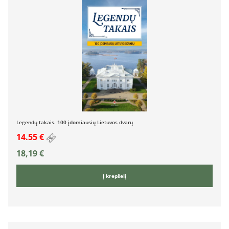
Legendų takais. 100 įdomiausių Lietuvos dvarų
14.55 €
18,19
€
Į krepšelį