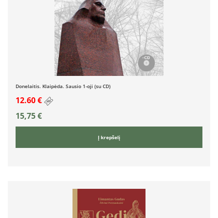
Donelaitis. Klaipėda. Sausio 1-oji (su CD)
12.60 €
15,75
€
Į krepšelį