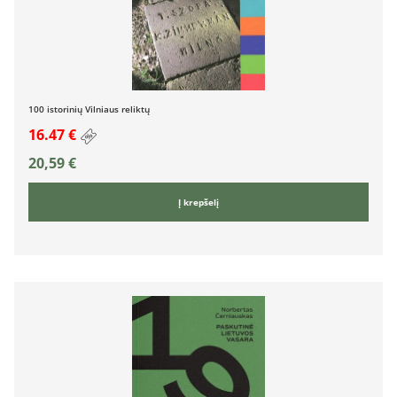
100 istorinių Vilniaus reliktų
16.47 €
20,59
€
Į krepšelį