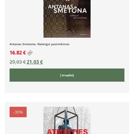
Antanas Smetona. Nelengvi pasirinkimai
16.82 €
29,03
€
21,03
€
Į krepšelį
-30%