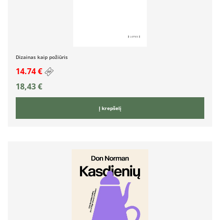
Dizainas kaip požiūris
14.74 €
18,43
€
Į krepšelį