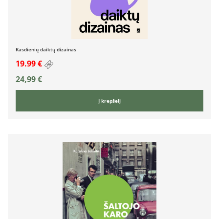
Kasdienių daiktų dizainas
19.99 €
24,99
€
Į krepšelį