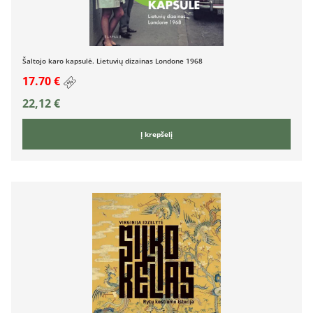
Šaltojo karo kapsulė. Lietuvių dizainas Londone 1968
17.70 €
22,12
€
Į krepšelį