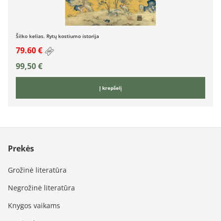
Šilko kelias. Rytų kostiumo istorija
79.60 €
99,50
€
Į krepšelį
Prekės
Grožinė literatūra
Negrožinė literatūra
Knygos vaikams