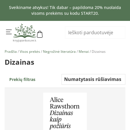
Sveikiname atvykus! Tik dabar – papildoma 20% nuolaida
visoms prekėms su kodu START20.
Pradžia
/
Visos prekės
/
Negrožinė literatūra
/
Menai
/ Dizainas
Dizainas
Prekių filtras