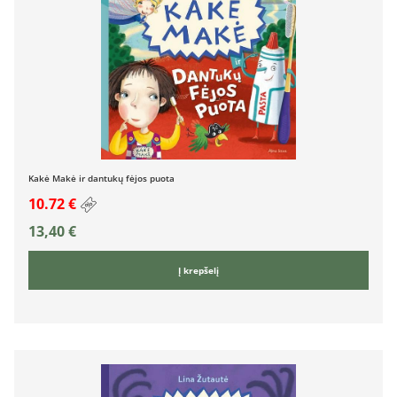
Kakė Makė ir dantukų fėjos puota
10.72 €
13,40
€
Į krepšelį