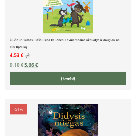
Čiūčia ir Piratas. Pašėlusios kelionės. Lavinamosios užduotys ir daugiau nei
100 lipdukų
4.53 €
9,10
€
5,66
€
Į krepšelį
-51%