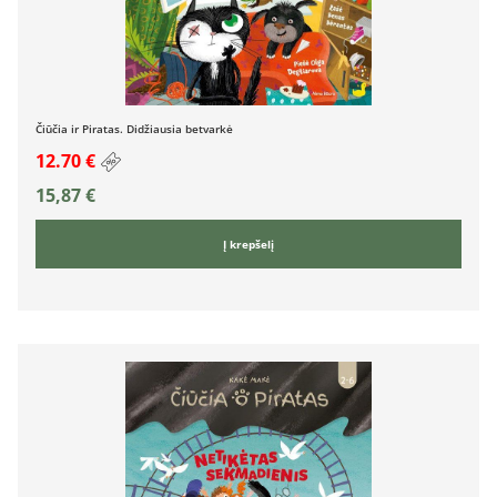
Čiūčia ir Piratas. Didžiausia betvarkė
12.70 €
15,87
€
Į krepšelį