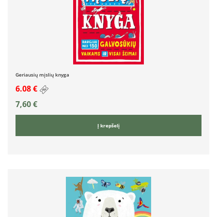
Geriausių mįslių knyga
6.08 €
7,60
€
Į krepšelį