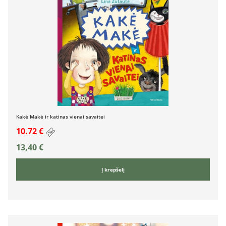
Kakė Makė ir katinas vienai savaitei
10.72 €
13,40
€
Į krepšelį