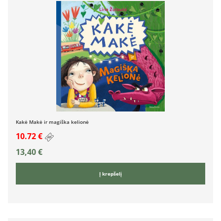
Kakė Makė ir magiška kelionė
10.72 €
13,40
€
Į krepšelį