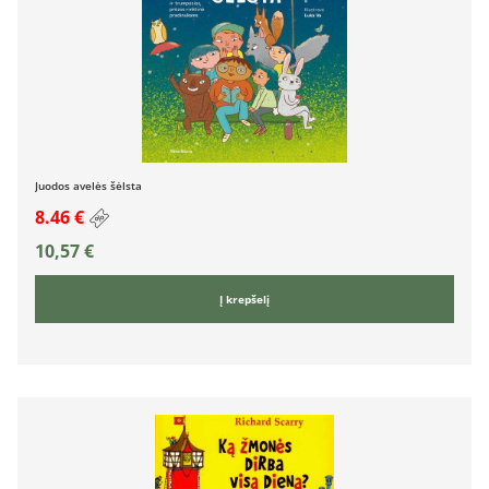
Juodos avelės šėlsta
8.46 €
10,57
€
Į krepšelį