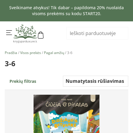
Sveikiname atvykus! Tik dabar – papildoma 20% nuolaida
visoms prekėms su kodu START20.
Pradžia
/
Visos prekės
/
Pagal amžių
/ 3-6
3-6
Prekių filtras