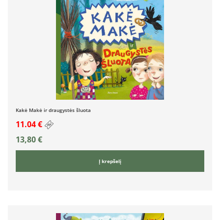
Kakė Makė ir draugystės šluota
11.04 €
13,80
€
Į krepšelį