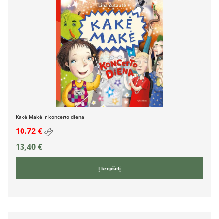
Kakė Makė ir koncerto diena
10.72 €
13,40
€
Į krepšelį