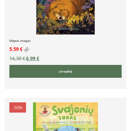
Didysis miegas
5.59 €
14,30
€
6,99
€
Į krepšelį
-50%