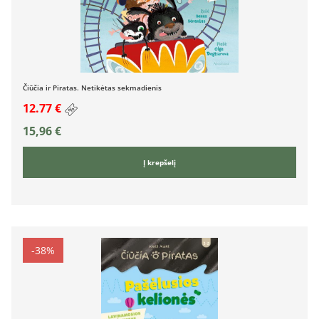
Čiūčia ir Piratas. Netikėtas sekmadienis
12.77 €
15,96
€
Į krepšelį
-38%