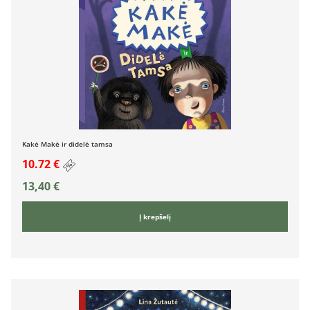
Kakė Makė ir didelė tamsa
10.72 €
13,40
€
Į krepšelį