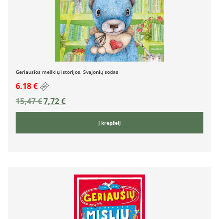
Geriausios meškių istorijos. Svajonių sodas
6.18 €
15,47
€
7,72
€
Į krepšelį