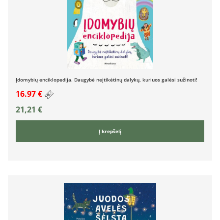
Įdomybių enciklopedija. Daugybė neįtikėtinų dalykų, kuriuos galėsi sužinoti!
16.97 €
21,21
€
Į krepšelį