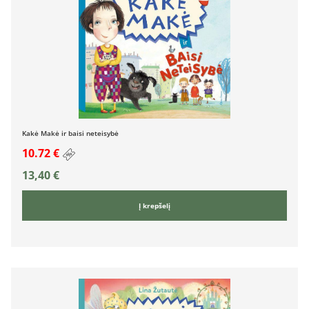
Kakė Makė ir baisi neteisybė
10.72 €
13,40
€
Į krepšelį