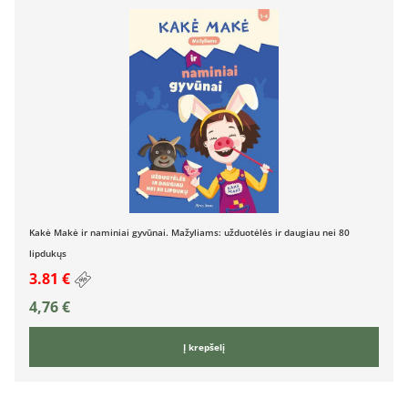
Kakė Makė ir naminiai gyvūnai. Mažyliams: užduotėlės ir daugiau nei 80
lipdukųs
3.81 €
4,76
€
Į krepšelį