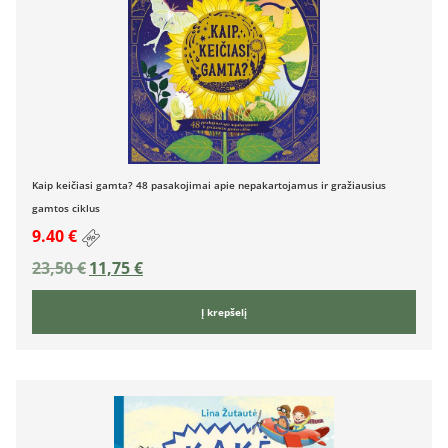
Kaip keičiasi gamta? 48 pasakojimai apie nepakartojamus ir gražiausius
gamtos ciklus
9.40 €
23,50
€
11,75
€
Į krepšelį