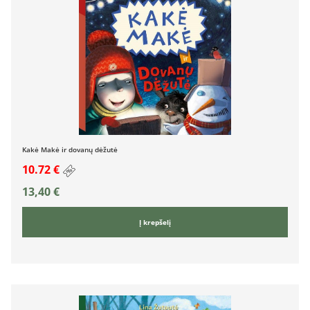
Kakė Makė ir dovanų dėžutė
10.72 €
13,40
€
Į krepšelį