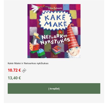
Kakė Makė ir Netvarkos nykštukas
10.72 €
13,40
€
Į krepšelį