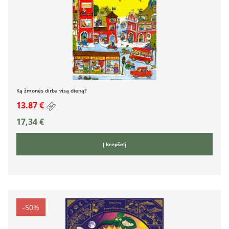
Ką žmonės dirba visą dieną?
13.87 €
17,34
€
Į krepšelį
-50%