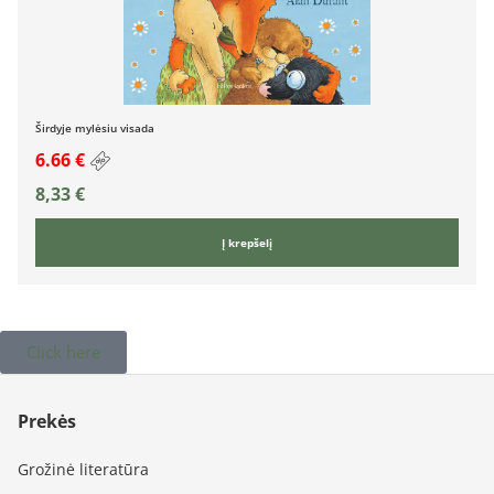
Širdyje mylėsiu visada
6.66 €
8,33
€
Į krepšelį
Click here
Prekės
Grožinė literatūra