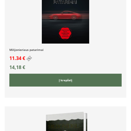
Milijonieriaus patarimai
11.34 €
14,18
€
Į krepšelį