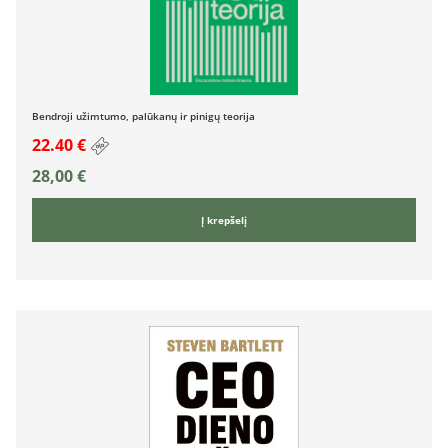
Bendroji užimtumo, palūkanų ir pinigų teorija
22.40 €
28,00
€
Į krepšelį