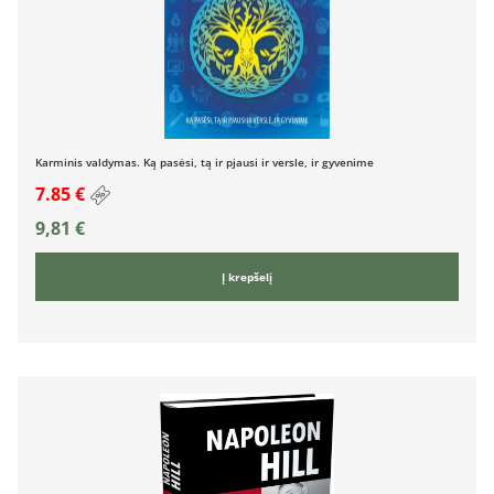
Karminis valdymas. Ką pasėsi, tą ir pjausi ir versle, ir gyvenime
7.85 €
9,81
€
Į krepšelį