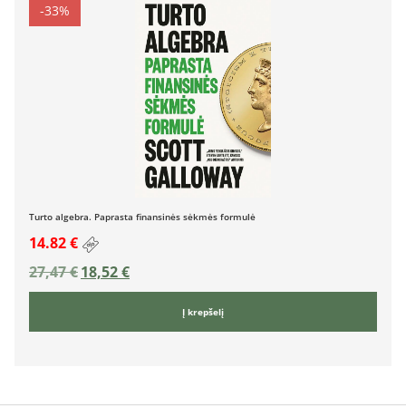
-33%
Turto algebra. Paprasta finansinės sėkmės formulė
14.82 €
27,47
€
18,52
€
Į krepšelį