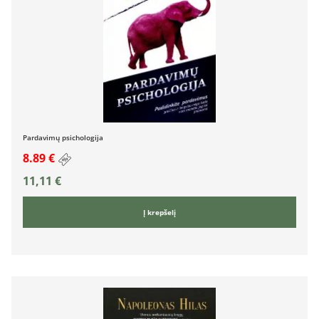
Pardavimų psichologija
8.89 €
11,11
€
Į krepšelį