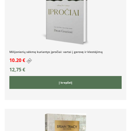
Milijonierių sėkmę kuriantys įpročiai: vartai į gerovę ir klestėjimą
10.20 €
12,75
€
Į krepšelį