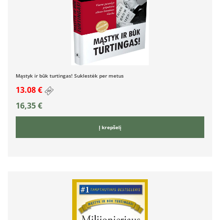
Mąstyk ir būk turtingas! Suklestėk per metus
13.08 €
16,35
€
Į krepšelį