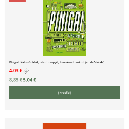
Pinigai. Kaip uždirbti, leisti, taupyti, investuoti, aukoti (su defektais)
4.03 €
8,85
€
5,04
€
Į krepšelį