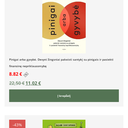
Pinigai arba gyvybė. Devyni žingsniai pakeisti santykį su pinigais ir pasiekti
finansinę nepriklausomybę
8.82 €
22,50
€
11,02
€
Į krepšelį
-43%