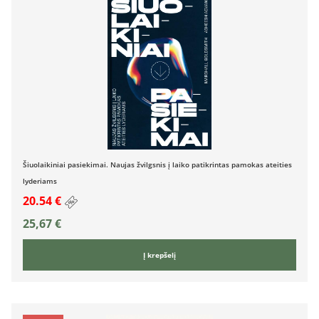
Šiuolaikiniai pasiekimai. Naujas žvilgsnis į laiko patikrintas pamokas ateities
lyderiams
20.54 €
25,67
€
Į krepšelį