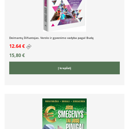
Deimantų šlifuotojas. Verslo ir gyvenimo vadyba pagal Budą
12.64 €
15,80
€
Į krepšelį