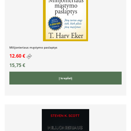
Milijonieriaus mąstymo paslaptys
12.60 €
15,75
€
Į krepšelį