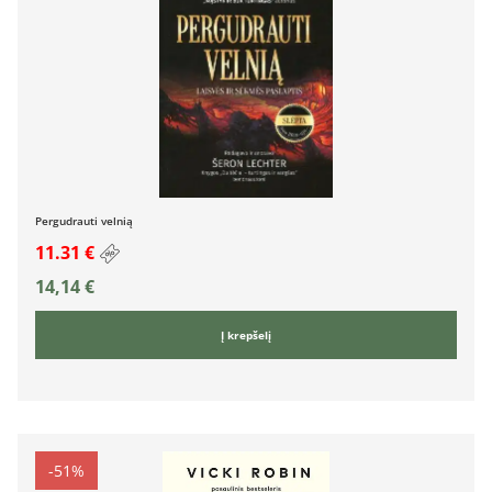
Pergudrauti velnią
11.31 €
14,14
€
Į krepšelį
-51%