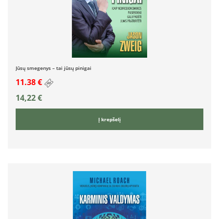
Jūsų smegenys – tai jūsų pinigai
11.38 €
14,22
€
Į krepšelį