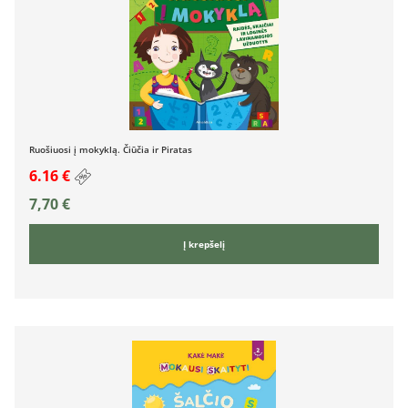
Ruošiuosi į mokyklą. Čiūčia ir Piratas
6.16 €
7,70
€
Į krepšelį