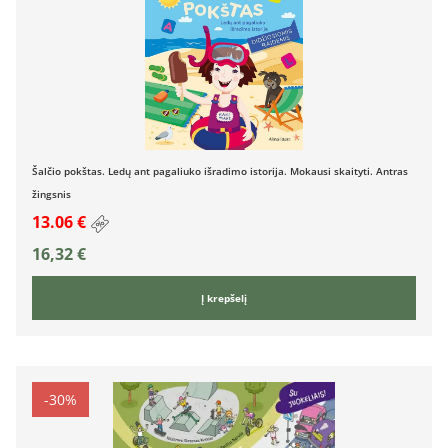
Šalčio pokštas. Ledų ant pagaliuko išradimo istorija. Mokausi skaityti. Antras
žingsnis
13.06 €
16,32
€
Į krepšelį
-30%