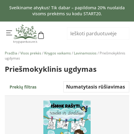
Sveikiname atvykus! Tik dabar – papildoma 20% nuolaida
visoms prekėms su kodu START20.
Pradžia
/
Visos prekės
/
Knygos vaikams
/
Lavinamosios
/ Priešmokyklinis
ugdymas
Priešmokyklinis ugdymas
Prekių filtras