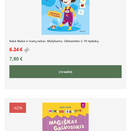
Kakė Makė ir metų laikai. Mažyliams. Užduotėlės ir 70 lipdukų
6.24 €
7,80
€
Į krepšelį
-42%