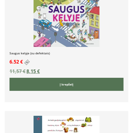
Saugus kelyje (su defektais)
6.52 €
11,57
€
8,15
€
Į krepšelį