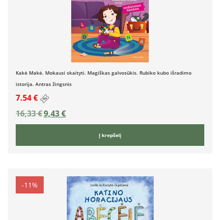
Kakė Makė. Mokausi skaityti. Magiškas galvosūkis. Rubiko kubo išradimo
istorija. Antras žingsnis
7.54 €
16,33
€
9,43
€
Į krepšelį
-11%