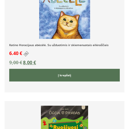
Katino Horacijaus abėcėlė. Su užduotimis ir skiemenuotais eilėraščiais
6.40 €
9,00
€
8,00
€
Į krepšelį