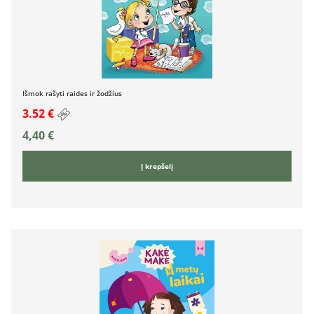
Išmok rašyti raides ir žodžius
3.52 €
4,40
€
Į krepšelį