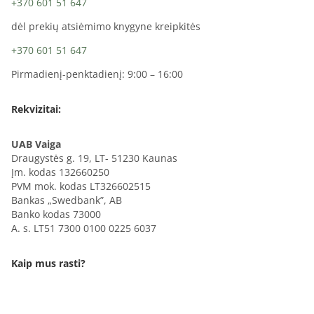
+370 601 51 647
dėl prekių atsiėmimo knygyne kreipkitės
+370 601 51 647
Pirmadienį-penktadienį: 9:00 – 16:00
Rekvizitai:
UAB Vaiga
Draugystės g. 19, LT- 51230 Kaunas
Įm. kodas 132660250
PVM mok. kodas LT326602515
Bankas „Swedbank”, AB
Banko kodas 73000
A. s. LT51 7300 0100 0225 6037
Kaip mus rasti?