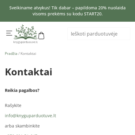
Sveikiname atvykus! Tik dabar – papildoma 20% nuolaida
visoms prekėms su kodu START20.
Pradžia
/ Kontaktai
Kontaktai
Reikia pagalbos?
Rašykite
info@knyguparduotuve.lt
arba skambinkite