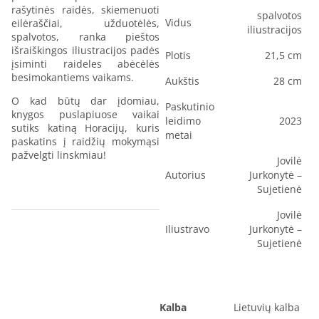
rašytinės raidės, skiemenuoti
spalvotos
Vidus
eilėraščiai, užduotėlės,
iliustracijos
spalvotos, ranka pieštos
išraiškingos iliustracijos padės
Plotis
21,5 cm
įsiminti raideles abėcėlės
besimokantiems vaikams.
Aukštis
28 cm
O kad būtų dar įdomiau,
Paskutinio
knygos puslapiuose vaikai
leidimo
2023
sutiks katiną Horacijų, kuris
metai
paskatins į raidžių mokymąsi
pažvelgti linskmiau!
Jovilė
Autorius
Jurkonytė –
Sujetienė
Jovilė
Iliustravo
Jurkonytė –
Sujetienė
Kalba
Lietuvių kalba