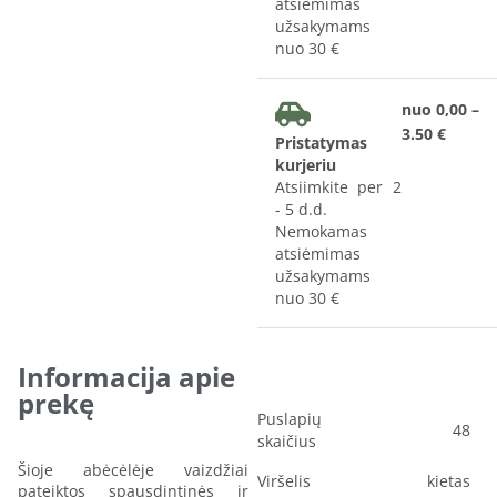
atsiėmimas
užsakymams
nuo 30 €
nuo 0,00 –
3.50 €
Pristatymas
kurjeriu
Atsiimkite per 2
- 5 d.d.
Nemokamas
atsiėmimas
užsakymams
nuo 30 €
Informacija apie
prekę
Puslapių
48
skaičius
Šioje abėcėlėje vaizdžiai
Viršelis
kietas
pateiktos spausdintinės ir