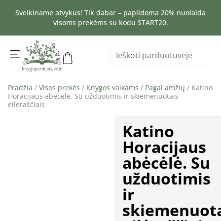
Sveikiname atvykus! Tik dabar – papildoma 20% nuolaida
visoms prekėms su kodu START20.
Pradžia
/
Visos prekės
/
Knygos vaikams
/
Pagal amžių
/ Katino
Horacijaus abėcėlė. Su užduotimis ir skiemenuotais
eilėraščiais
Katino
Horacijaus
abėcėlė. Su
užduotimis
ir
skiemenuota