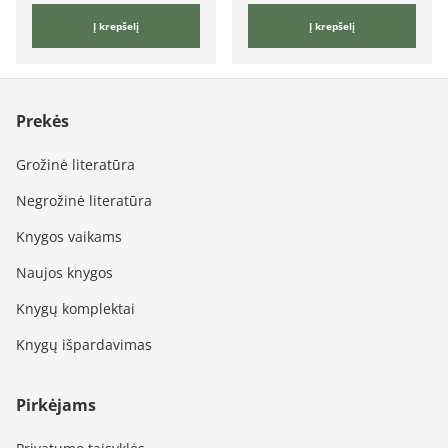
Į krepšelį
Į krepšelį
Prekės
Grožinė literatūra
Negrožinė literatūra
Knygos vaikams
Naujos knygos
Knygų komplektai
Knygų išpardavimas
Pirkėjams