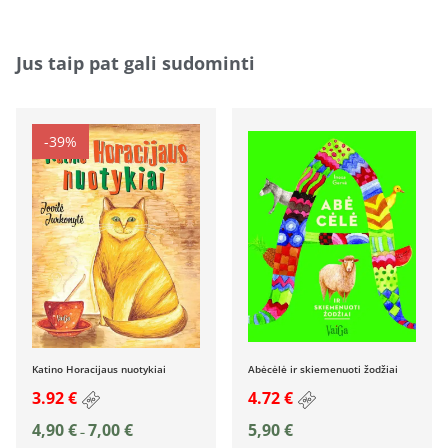
Jus taip pat gali sudominti
-39%
Katino Horacijaus nuotykiai
Abėcėlė ir skiemenuoti žodžiai
3.92 €
4.72 €
4,90
€
7,00
€
5,90
€
–