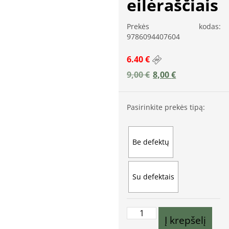
eilėraščiais
Prekės kodas:
9786094407604
6.40 €
9,00
€
8,00
€
Pasirinkite prekės tipą:
Be defektų
Su defektais
Į krepšelį