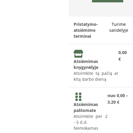
Pristatymo-
Turime
atsiėmimo
sandelyje
terminai
0,00
€
Atsiėmimas
knygynėlyje
Atsiimkite tą pačią ar
kitą darbo dieną
nuo 0,00 –
3.20 €
Atsiėmimas
paštomate
Atsiimkite per 2
- 5 d.d.
Nemokamas