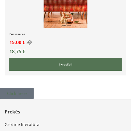
Pusseserės
15.00 €
18,75
€
Į krepšelį
Click here
Prekės
Grožinė literatūra