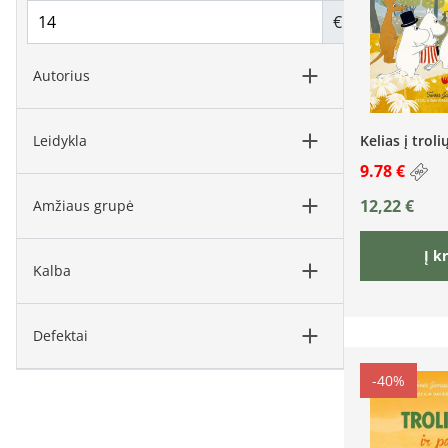
€
Autorius
Kelias į trol
Leidykla
9.78 €
12,22
€
Amžiaus grupė
Į k
Kalba
Defektai
-40%