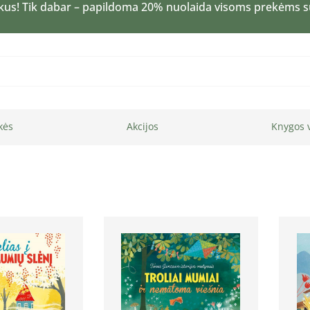
kus! Tik dabar – papildoma 20% nuolaida visoms prekėms 
kės
Akcijos
Knygos 