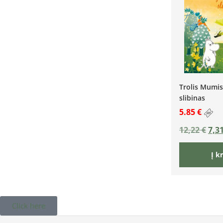
Trolis Mumis
slibinas
5.85 €
12,22
€
7,3
Į k
Click here