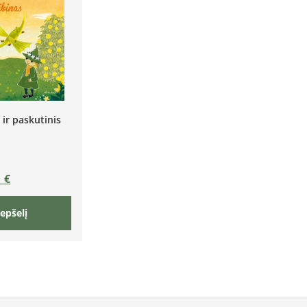
 ir paskutinis
1
€
repšelį