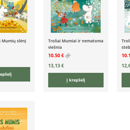
ių Mumių slėnį
Troliai Mumiai ir nematoma
Trol
viešnia
steb
10.50 €
10.
13,13
€
12,
repšelį
Į krepšelį