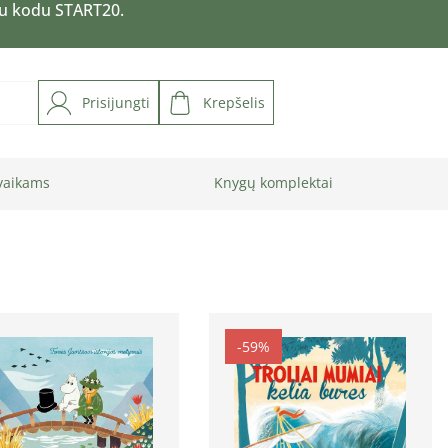
su kodu START20.
Prisijungti
Krepšelis
vaikams
Knygų komplektai
-59%