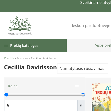
Sveikiname atvy
Visos pre
Prekių katalogas
Pradžia
/ Autorius / Cecillia Davidsson
Cecillia Davidsson
Kaina
€