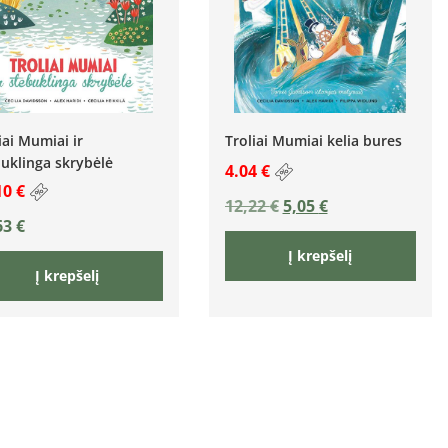
iai Mumiai ir
Troliai Mumiai kelia bures
uklinga skrybėlė
4.04 €
10 €
12,22
€
5,05
€
63
€
Į krepšelį
Į krepšelį