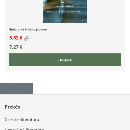
Emigrantė ir Alpių piemuo
5.82 €
7,27
€
Į krepšelį
Click here
Prekės
Grožinė literatūra
Negrožinė literatūra