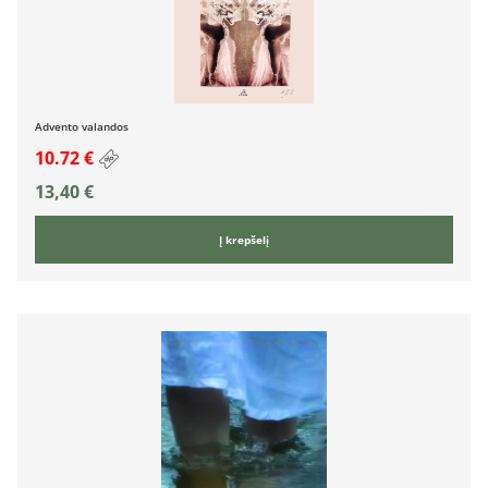
Advento valandos
10.72 €
13,40
€
Į krepšelį