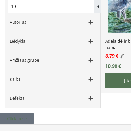
€
Autorius
Adelaidė ir b
Leidykla
namai
8.79 €
Amžiaus grupė
10,99
€
Kalba
Į k
Defektai
Click here