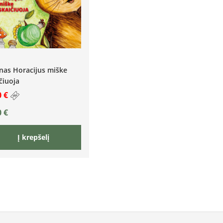
nas Horacijus miške
čiuoja
0 €
0
€
Į krepšelį