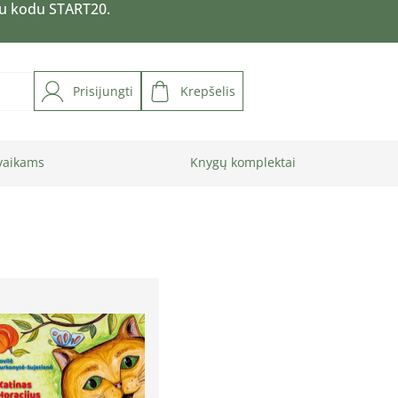
su kodu START20.
Prisijungti
Krepšelis
vaikams
Knygų komplektai