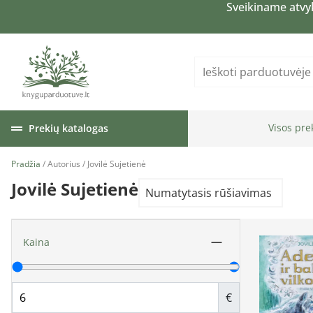
Sveikiname atvy
Visos pre
Prekių katalogas
Pradžia
/ Autorius / Jovilė Sujetienė
Jovilė Sujetienė
Kaina
€