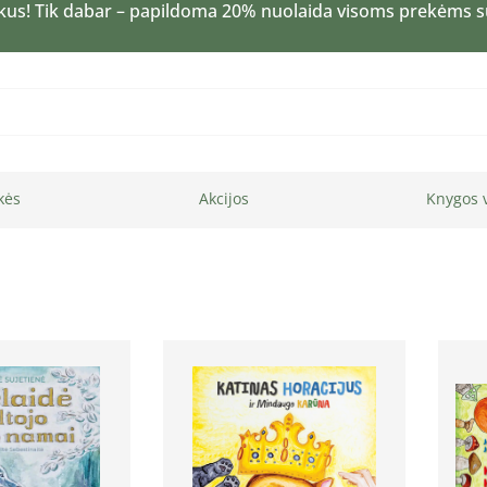
kus! Tik dabar – papildoma 20% nuolaida visoms prekėms 
kės
Akcijos
Knygos 