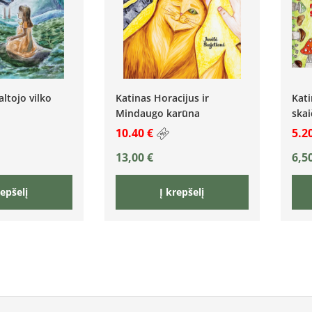
altojo vilko
Katinas Horacijus ir
Kati
Mindaugo karūna
skai
10.40 €
5.2
13,00
€
6,5
repšelį
Į krepšelį