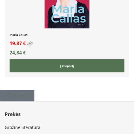
Maria Callas
19.87 €
24,84
€
Į krepšelį
Click here
Prekės
Grožinė literatūra