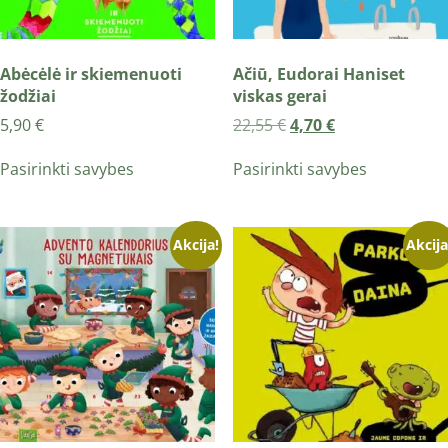
Abėcėlė ir skiemenuoti
Ačiū, Eudorai Haniset
žodžiai
viskas gerai
5,90
€
22,55
€
4,70
€
Pasirinkti savybes
Pasirinkti savybes
Akcija!
Akcija