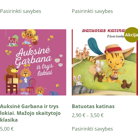
Pasirinkti savybes
Pasirinkti savybes
Akcija
Auksinė Garbana ir trys
Batuotas katinas
lokiai. Mažojo skaitytojo
2,90
€
3,50
€
–
klasika
Pasirinkti savybes
5,00
€