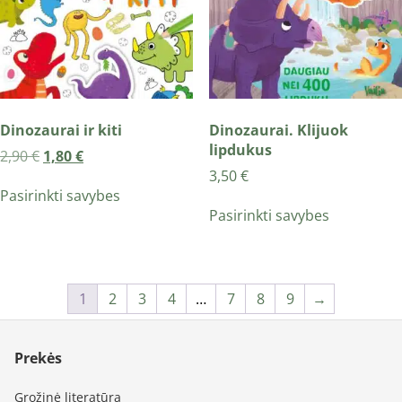
Dinozaurai ir kiti
Dinozaurai. Klijuok
lipdukus
2,90
€
1,80
€
3,50
€
Pasirinkti savybes
Pasirinkti savybes
1
2
3
4
…
7
8
9
→
Prekės
Grožinė literatūra