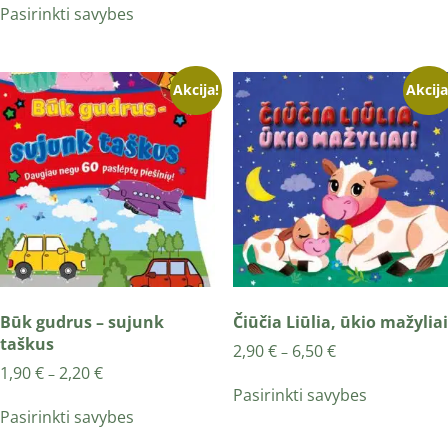
Pasirinkti savybes
Akcija!
Akcija
Būk gudrus – sujunk
Čiūčia Liūlia, ūkio mažyliai
taškus
2,90
€
6,50
€
–
1,90
€
2,20
€
–
Pasirinkti savybes
Pasirinkti savybes