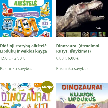
Didžioji statybų aikštelė.
Dinozaurai (Atradimai.
Lipdukų ir veiklos knyga
Rūšys. Išnykimas)
1,90
€
2,90
€
8,00
€
6,00
€
–
Pasirinkti savybes
Pasirinkti savybes
Akcija!