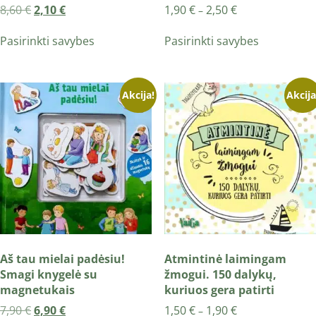
8,60
€
2,10
€
1,90
€
2,50
€
–
Pasirinkti savybes
Pasirinkti savybes
Akcija!
Akcija
Aš tau mielai padėsiu!
Atmintinė laimingam
Smagi knygelė su
žmogui. 150 dalykų,
magnetukais
kuriuos gera patirti
7,90
€
6,90
€
1,50
€
1,90
€
–