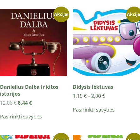
Akcija!
Akcija
Danielius Dalba ir kitos
Didysis lėktuvas
istorijos
1,15
€
2,90
€
–
12,06
€
8,44
€
Pasirinkti savybes
Pasirinkti savybes