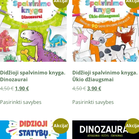
Akcija!
Akcija
Didžioji spalvinimo knyga.
Didžioji spalvinimo knyga.
Dinozaurai
Ūkio džiaugsmai
4,50
€
1,90
€
4,50
€
3,90
€
Pasirinkti savybes
Pasirinkti savybes
Akcija!
Akcija