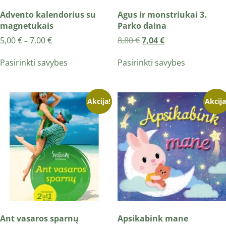
Advento kalendorius su
Agus ir monstriukai 3.
magnetukais
Parko daina
5,00
€
7,00
€
8,80
€
7,04
€
–
Pasirinkti savybes
Pasirinkti savybes
Akcija!
Akcija
Ant vasaros sparnų
Apsikabink mane