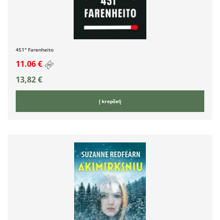
451° Farenheito
11.06 €
13,82
€
Į krepšelį