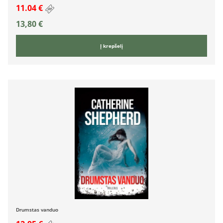
11.04 €
13,80
€
Į krepšelį
Drumstas vanduo