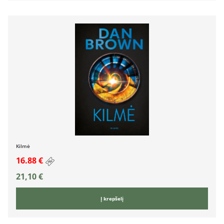
Kilmė
16.88 €
21,10
€
Į krepšelį