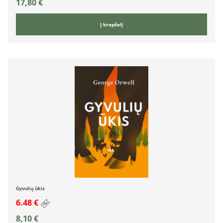
17,80
€
Į krepšelį
Gyvulių ūkis
6.48 €
8,10
€