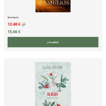
Bamberis
12.48 €
15,60
€
Į krepšelį