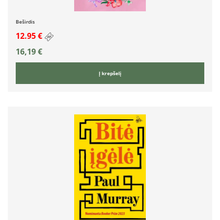
Beširdis
12.95 €
16,19
€
Į krepšelį