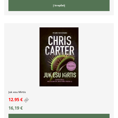
Į krepšelį
Juk esu Mirtis
12.95 €
16,19
€