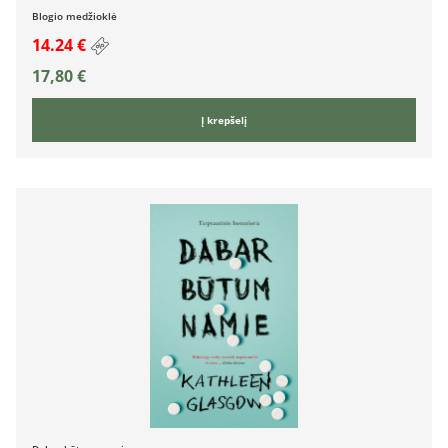
Blogio medžioklė
14.24 €
17,80
€
Į krepšelį