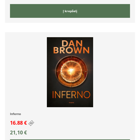
Į krepšelį
Inferno
16.88 €
21,10
€