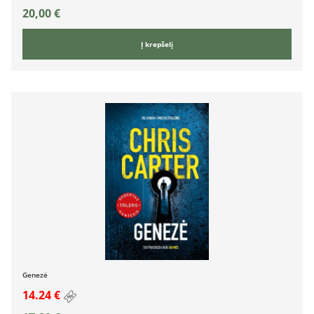
20,00
€
Į krepšelį
Genezė
14.24 €