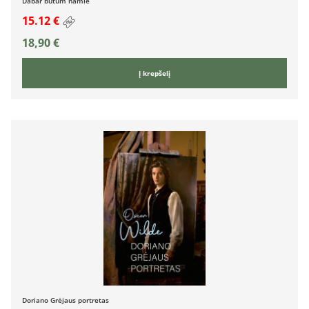
Dabar būtum namie
15.12 €
18,90
€
Į krepšelį
Doriano Grėjaus portretas