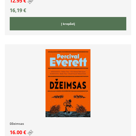
12.95 €
16,19
€
Į krepšelį
Džeimsas
16.00 €