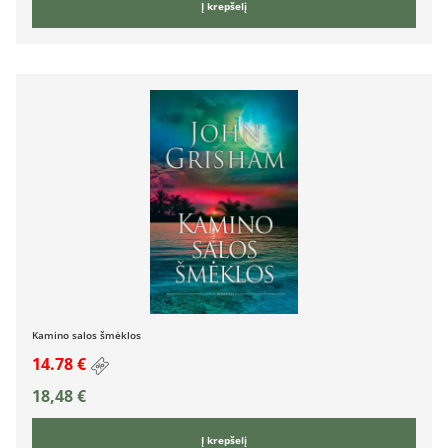
Į krepšelį
Kamino salos šmėklos
14.78 €
18,48
€
Į krepšelį