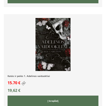
Katės ir pelės 1. Adelinos vaiduokliai
15.70 €
19,62
€
Į krepšelį