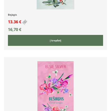
Bejėgis
13.36 €
16,70
€
Į krepšelį