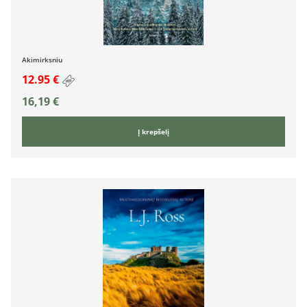
Akimirksniu
12.95 €
16,19
€
Į krepšelį