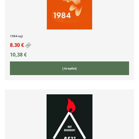
1984-ieji
8.30 €
10,38
€
Į krepšelį