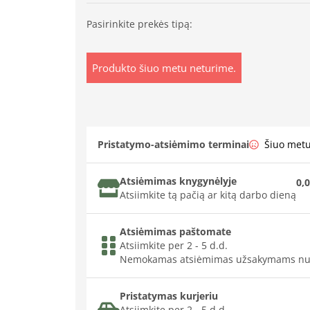
Pasirinkite prekės tipą:
Produkto šiuo metu neturime.
Pristatymo-atsiėmimo terminai
Šiuo met
Atsiėmimas knygynėlyje
0,0
Atsiimkite tą pačią ar kitą darbo dieną
Atsiėmimas paštomate
Atsiimkite per 2 - 5 d.d.
Nemokamas atsiėmimas užsakymams nu
Pristatymas kurjeriu
Atsiimkite per 2 - 5 d.d.