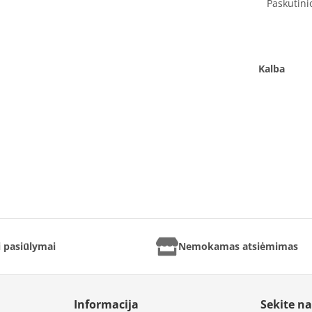
Paskutini
Kalba
ai pasiūlymai
Nemokamas atsiėmimas
Informacija
Sekite n