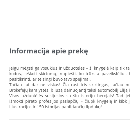
Informacija apie prekę
Jeigu mėgsti galvosūkius ir užduotėles – ši knygelė kaip tik tau!
kodus, ieškoti skirtumų, nupiešti, ko trūksta paveikslėliui.
pasitikrinti, ar teisingi buvo tavo spėjimai.
Tačiau tai dar ne viskas! Čia rasi tris skirtingas, tačiau nu
Brokefėjų karalystės, bliuzą dainuojantį taksi automobilį Eliją 
Visos užduotėlės susijusios su šių istorijų herojais! Tad jei
išmokti pirato profesijos paslapčių – čiupk knygelę ir kibk 
iliustracijos ir 150 istorijas papildančių lipdukų!