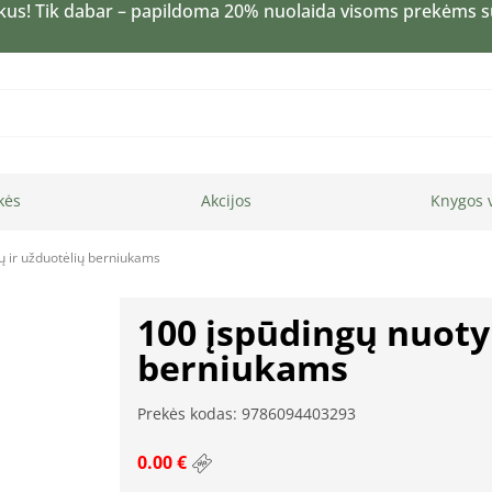
kus! Tik dabar – papildoma 20% nuolaida visoms prekėms 
kės
Akcijos
Knygos 
ų ir užduotėlių berniukams
100 įspūdingų nuoty
berniukams
Prekės kodas: 9786094403293
0.00 €