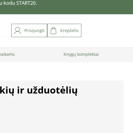
su kodu START20.
Prisijungti
Krepšelis
vaikams
Knygų komplektai
kių ir užduotėlių