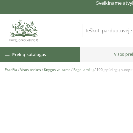
Sveikiname atvy
Visos pre
Prekių katalogas
Pradžia
/
Visos prekės
/
Knygos vaikams
/
Pagal amžių
/ 100 įspūdingų nuotyki