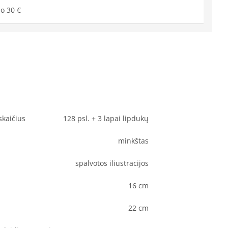
o 30 €
skaičius
128 psl. + 3 lapai lipdukų
minkštas
spalvotos iliustracijos
16 cm
22 cm