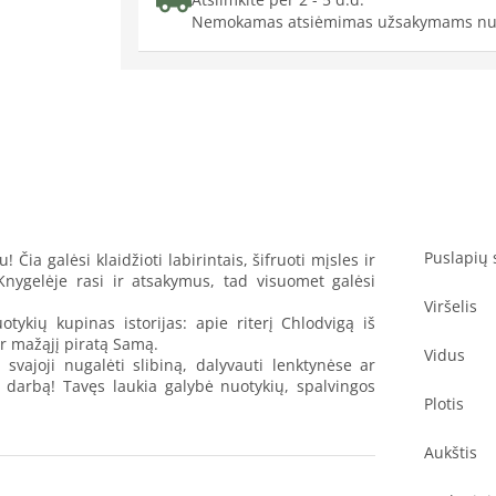
Nemokamas atsiėmimas užsakymams nu
Puslapių 
 Čia galėsi klaidžioti labirintais, šifruoti mįsles ir
 Knygelėje rasi ir atsakymus, tad visuomet galėsi
Viršelis
otykių kupinas istorijas: apie riterį Chlodvigą iš
ir mažąjį piratą Samą.
Vidus
 svajoji nugalėti slibiną, dalyvauti lenktynėse ar
į darbą! Tavęs laukia galybė nuotykių, spalvingos
Plotis
Aukštis