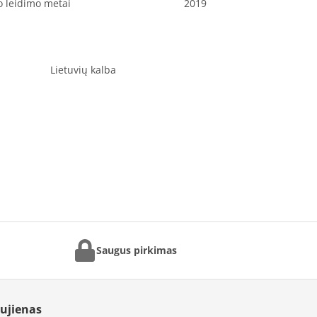
o leidimo metai
2019
Lietuvių kalba
Saugus pirkimas
aujienas