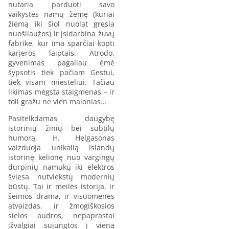
nutaria parduoti savo
vaikystės namų žemę (kuriai
žiemą iki šiol nuolat gresia
nuošliaužos) ir įsidarbina žuvų
fabrike, kur ima sparčiai kopti
karjeros laiptais. Atrodo,
gyvenimas pagaliau ėmė
šypsotis tiek pačiam Gestui,
tiek visam miesteliui. Tačiau
likimas mėgsta staigmenas – ir
toli gražu ne vien malonias…
Pasitelkdamas daugybę
istorinių žinių bei subtilų
humorą, H. Helgasonas
vaizduoja unikalią islandų
istorinę kelionę nuo vargingų
durpinių namukų iki elektros
šviesa nutviekstų modernių
būstų. Tai ir meilės istorija, ir
šeimos drama, ir visuomenės
atvaizdas, ir žmogiškosios
sielos audros, nepaprastai
įžvalgiai sujungtos į vieną