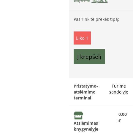
28,97
€
14,44
€
Pasirinkite prekės tipą:
Liko 1
Į krepšelį
Pristatymo-
Turime
atsiėmimo
sandelyje
terminai
0,00
€
Atsiėmimas
knygynėlyje