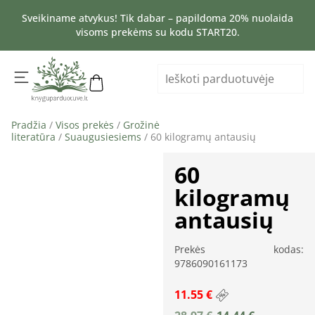
Sveikiname atvykus! Tik dabar – papildoma 20% nuolaida
visoms prekėms su kodu START20.
Pradžia
/
Visos prekės
/
Grožinė
literatūra
/
Suaugusiesiems
/ 60 kilogramų antausių
60
kilogramų
antausių
Prekės kodas:
9786090161173
11.55 €