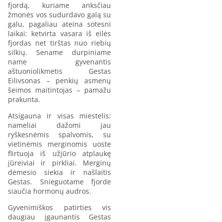
fjordą, kuriame anksčiau
žmonės vos sudurdavo galą su
galu, pagaliau ateina sotesni
laikai: ketvirta vasara iš eilės
fjordas net tirštas nuo riebių
silkių. Sename durpiniame
name gyvenantis
aštuoniolikmetis Gestas
Eilivsonas – penkių asmenų
šeimos maitintojas – pamažu
prakunta.
Atsigauna ir visas miestelis:
nameliai dažomi jau
ryškesnėmis spalvomis, su
vietinėmis merginomis uoste
flirtuoja iš užjūrio atplaukę
jūreiviai ir pirkliai. Merginų
dėmesio siekia ir našlaitis
Gestas. Snieguotame fjorde
siaučia hormonų audros.
Gyvenimiškos patirties vis
daugiau įgaunantis Gestas