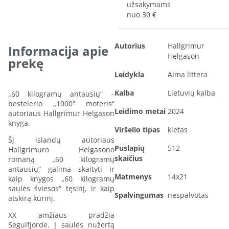
užsakymams
nuo 30 €
Autorius
Hallgrimur
Informacija apie
Helgason
prekę
Leidykla
Alma littera
Kalba
Lietuvių kalba
„60 kilogramų antausių“ –
bestelerio „1000° moteris“
Leidimo metai
2024
autoriaus Hallgrímur Helgason
knyga.
Viršelio tipas
kietas
Šį islandų autoriaus
Puslapių
512
Hallgrimuro Helgasono
skaičius
romaną „60 kilogramų
antausių“ galima skaityti ir
Matmenys
14x21
kaip knygos „60 kilogramų
saulės šviesos“ tęsinį, ir kaip
Spalvingumas
nespalvotas
atskirą kūrinį.
XX amžiaus pradžia
Segulfjorde. Į saulės nužertą