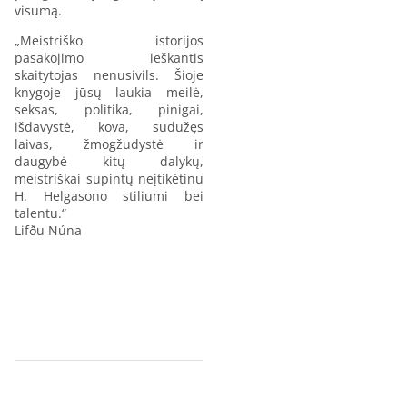
visumą.
„Meistriško istorijos
pasakojimo ieškantis
skaitytojas nenusivils. Šioje
knygoje jūsų laukia meilė,
seksas, politika, pinigai,
išdavystė, kova, sudužęs
laivas, žmogžudystė ir
daugybė kitų dalykų,
meistriškai supintų neįtikėtinu
H. Helgasono stiliumi bei
talentu.“
Lifðu Núna