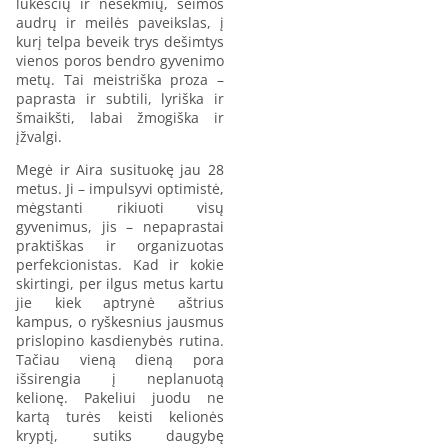
lūkesčių ir nesėkmių, šeimos
audrų ir meilės paveikslas, į
kurį telpa beveik trys dešimtys
vienos poros bendro gyvenimo
metų. Tai meistriška proza –
paprasta ir subtili, lyriška ir
šmaikšti, labai žmogiška ir
įžvalgi.
Megė ir Aira susituokę jau 28
metus. Ji – impulsyvi optimistė,
mėgstanti rikiuoti visų
gyvenimus, jis – nepaprastai
praktiškas ir organizuotas
perfekcionistas. Kad ir kokie
skirtingi, per ilgus metus kartu
jie kiek aptrynė aštrius
kampus, o ryškesnius jausmus
prislopino kasdienybės rutina.
Tačiau vieną dieną pora
išsirengia į neplanuotą
kelionę. Pakeliui juodu ne
kartą turės keisti kelionės
kryptį, sutiks daugybę