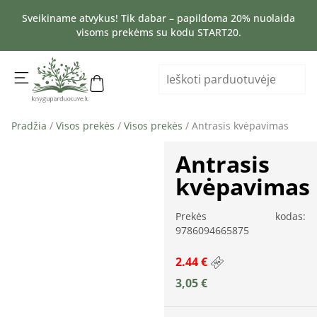
Sveikiname atvykus! Tik dabar – papildoma 20% nuolaida
visoms prekėms su kodu START20.
Pradžia
/
Visos prekės
/
Visos prekės
/ Antrasis kvėpavimas
Antrasis
kvėpavimas
Prekės kodas:
9786094665875
2.44 €
3,05
€