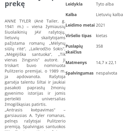
prekę
Leidykla
Tyto alba
Kalba
Lietuvių kalba
ANNE TYLER (Anė Tailer, g.
Leidimo metai
2021
1941 m.) – viena žymiausių
šiuolaikinių JAV rašytojų,
Viršelio tipas
kietas
lietuvių skaitytojams
pažįstama romanų „Mėlynų
Puslapių
358
siūlų ritė“, „Laikrodžio šokis“,
skaičius
„Mėgėjiška santuoka“, „Tik
vienas žingsnis“ autorė. Ji
Matmenys
14,7 x 22,1
triskart buvo nominuota
Pulitzerio premijai, o 1989 m.
Spalvingumas
nespalvota
ja apdovanota. Rašytoja
garsėja talentu šiltai ir jaukiai
pasakoti paprastų žmonių
gyvenimo istorijas ir jomis
perteikti universalias
žmogiškąsias patirtis.
„Antrasis kvėpavimas“ –
garsiausias A. Tyler romanas,
pelnęs rašytojai Pulitzerio
premiją. Spalvingas santuokos