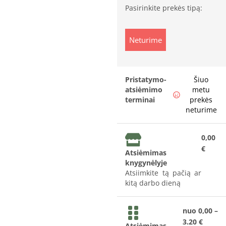
Pasirinkite prekės tipą:
Neturime
Pristatymo-
Šiuo
atsiėmimo
metu
terminai
prekės
neturime
0,00
€
Atsiėmimas
knygynėlyje
Atsiimkite tą pačią ar
kitą darbo dieną
nuo 0,00 –
3.20 €
Atsiėmimas