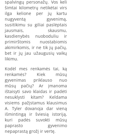
spalvingų personažų. Vos keli
šimtai kilometrų netikėtai virs
ilga kelione per jų kartu
nugyventą gyvenimą,
susitikimu su giliai paslėptais
jausmais, skausmu,
kasdienybės nuoboduliu ir
primirštomis nuostabiomis
akimirkomis, ir ne tik jų pačių,
bet ir jų jau užaugusių vaikų
likimu.
Kodėl mes renkamės tai, ką
renkamės? Kiek mūsų
gyvenimas priklauso nuo
mūsų pačių? Ar įmanoma
ištaisyti savo klaidas ir padėti
nesuklysti kitam? Keldama
visiems pažįstamus klausimus
A. Tyler dovanoja dar vieną
išmintingą ir šviesią istoriją,
kuri padės suvokti mūsų
paprasto gyvenimo
nepaprastą grožį ir vertę.