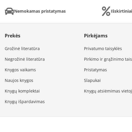
Nemokamas pristatymas
Išskirtini
Prekės
Pirkėjams
Grožinė literatūra
Privatumo taisyklės
Negrožinė literatūra
Pirkimo ir grąžinimo tai
Knygos vaikams
Pristatymas
Naujos knygos
Slapukai
Knygų komplektai
Knygų atsiėmimas vieto
Knygų išpardavimas