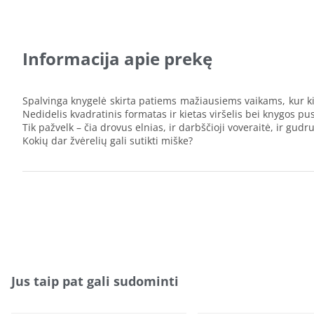
Informacija apie prekę
Spalvinga knygelė skirta patiems mažiausiems vaikams, kur ki
Nedidelis kvadratinis formatas ir kietas viršelis bei knygos pus
Tik pažvelk – čia drovus elnias, ir darbščioji voveraitė, ir gudr
Kokių dar žvėrelių gali sutikti miške?
Jus taip pat gali sudominti