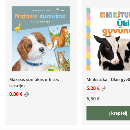
Mažasis šuniukas ir kitos
Minkštukai. Ūkio gyv
istorijos
5.20 €
0.00 €
6,50
€
Į krepšelį