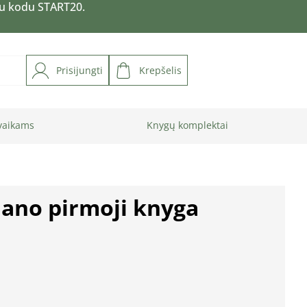
su kodu START20.
Prisijungti
Krepšelis
vaikams
Knygų komplektai
Mano pirmoji knyga