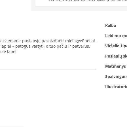
Kalba
Leidimo m
ekviename puslapyje pavaizduoti mieli gyvūnėliai.
Viršelio tip
lapiai – patogūs vartyti, o tuo pačiu ir patvarūs.
uolė lapė!
Puslapių sk
Matmenys
Spalvingu
Iliustrator