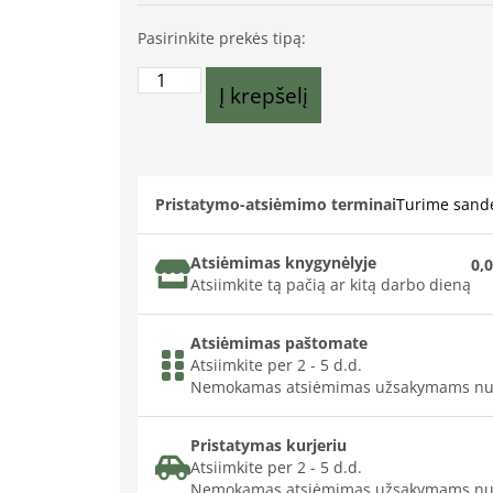
Pasirinkite prekės tipą:
Į krepšelį
Pristatymo-atsiėmimo terminai
Turime sande
Atsiėmimas knygynėlyje
0,0
Atsiimkite tą pačią ar kitą darbo dieną
Atsiėmimas paštomate
Atsiimkite per 2 - 5 d.d.
Nemokamas atsiėmimas užsakymams nu
Pristatymas kurjeriu
Atsiimkite per 2 - 5 d.d.
Nemokamas atsiėmimas užsakymams nu