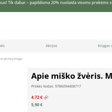
kus! Tik dabar – papildoma 20% nuolaida visoms prekėms 
kės
Akcijos
Knygos 
no pirmoji knyga
Apie miško žvėris. 
Prekės kodas: 9786094408717
4.72 €
5,90
€