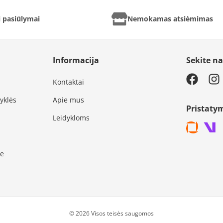
ai pasiūlymai
Nemokamas atsiėmimas
Informacija
Sekite n
Kontaktai
syklės
Apie mus
Pristaty
Leidykloms
je
© 2026 Visos teisės saugomos