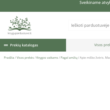
Sveikiname atvy
Visos pre
Prekių katalogas
Pradžia
/
Visos prekės
/
Knygos vaikams
/
Pagal amžių
/ Apie miško žvėris. Ma