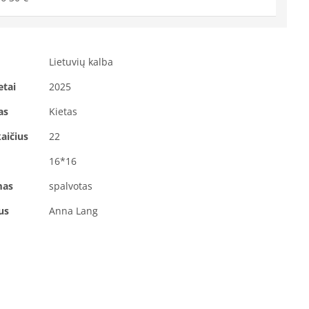
Lietuvių kalba
etai
2025
as
Kietas
aičius
22
16*16
mas
spalvotas
ius
Anna Lang