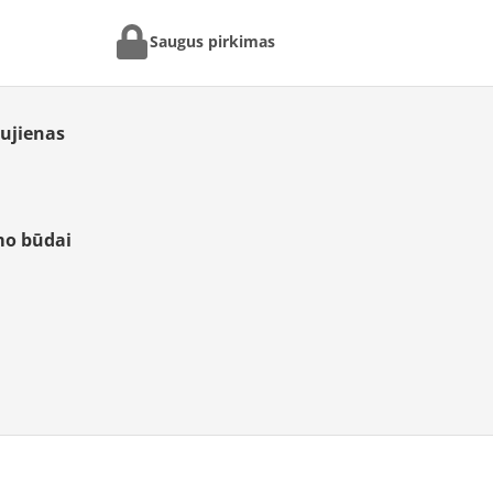
Saugus pirkimas
aujienas
mo būdai