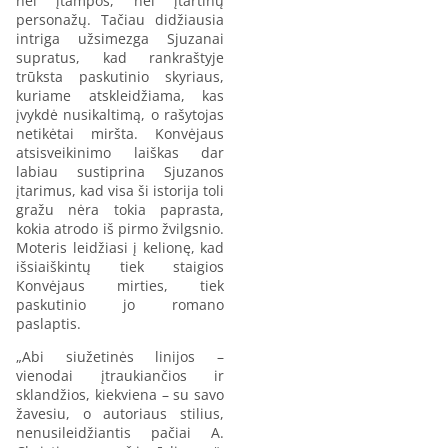
nei įtampos, nei įtartinų
personažų. Tačiau didžiausia
intriga užsimezga Sjuzanai
supratus, kad rankraštyje
trūksta paskutinio skyriaus,
kuriame atskleidžiama, kas
įvykdė nusikaltimą, o rašytojas
netikėtai miršta. Konvėjaus
atsisveikinimo laiškas dar
labiau sustiprina Sjuzanos
įtarimus, kad visa ši istorija toli
gražu nėra tokia paprasta,
kokia atrodo iš pirmo žvilgsnio.
Moteris leidžiasi į kelionę, kad
išsiaiškintų tiek staigios
Konvėjaus mirties, tiek
paskutinio jo romano
paslaptis.
„Abi siužetinės linijos –
vienodai įtraukiančios ir
sklandžios, kiekviena – su savo
žavesiu, o autoriaus stilius,
nenusileidžiantis pačiai A.