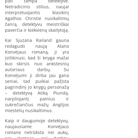
pati tampa detektyve.
Netradicinis stilius, naujai
interpretuojantis klasikinį
Agathos Christie nusikaltimų
žanrą, detektyvu meistriškai
paverčia ir kiekvieną skaitytoją.
Kai Sjuzana Railand gauna
redaguoti naują Alano
Konvėjaus romaną, ji yra
įsitikinusi, kad ši knyga mažai
kuo skirsis nuo ankstesnių
autoriaus darbų. Su
Konvėjumi ji dirba jau gana
seniai, tad puikiai pažįsta
pagrindinį jo knygų personažą
– detektyvą Atiką Piundą,
narpliojantį painius ir
sukrečiančius mažų Anglijos
miestelių nusikaltimus.
Kaip ir daugumoje detektyvų,
naujausiame Konvėjaus
romane netrūksta nei aukų,