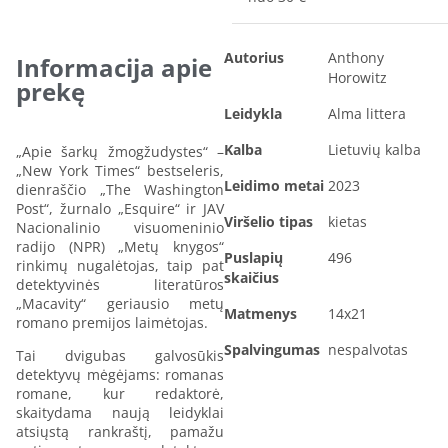
Autorius
Anthony
Informacija apie
Horowitz
prekę
Leidykla
Alma littera
Kalba
Lietuvių kalba
„Apie šarkų žmogžudystes“ –
„New York Times“ bestseleris,
Leidimo metai
2023
dienraščio „The Washington
Post“, žurnalo „Esquire“ ir JAV
Viršelio tipas
kietas
Nacionalinio visuomeninio
radijo (NPR) „Metų knygos“
Puslapių
496
rinkimų nugalėtojas, taip pat
skaičius
detektyvinės literatūros
„Macavity“ geriausio metų
Matmenys
14x21
romano premijos laimėtojas.
Spalvingumas
nespalvotas
Tai dvigubas galvosūkis
detektyvų mėgėjams: romanas
romane, kur redaktorė,
skaitydama naują leidyklai
atsiųstą rankraštį, pamažu