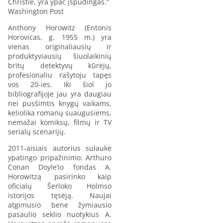
Christie, yra ypač įspūdingas.“
Washington Post
Anthony Horowitz (Entonis
Horovicas, g. 1955 m.) yra
vienas originaliausių ir
produktyviausių šiuolaikinių
britų detektyvų kūrėjų,
profesionaliu rašytoju tapęs
vos 20-ies. Iki šiol jo
bibliografijoje jau yra daugiau
nei pusšimtis knygų vaikams,
keliolika romanų suaugusiems,
nemažai komiksų, filmų ir TV
serialų scenarijų.
2011-aisiais autorius sulaukė
ypatingo pripažinimo: Arthuro
Conan Doyle’io fondas A.
Horowitzą pasirinko kaip
oficialų Šerloko Holmso
istorijos tęsėją. Naujai
atgimusio bene žymiausio
pasaulio seklio nuotykius A.