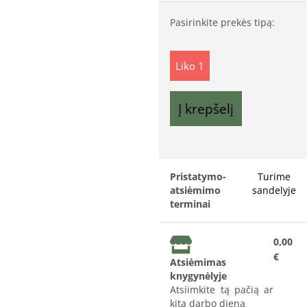
Pasirinkite prekės tipą:
Liko 1
Į krepšelį
Pristatymo-
Turime
atsiėmimo
sandelyje
terminai
0,00
€
Atsiėmimas
knygynėlyje
Atsiimkite tą pačią ar
kitą darbo dieną