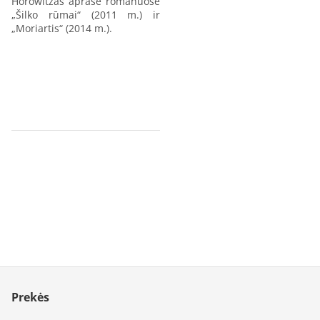
Horowitzas aprašė romanuose
„Šilko rūmai“ (2011 m.) ir
„Moriartis“ (2014 m.).
Prekės