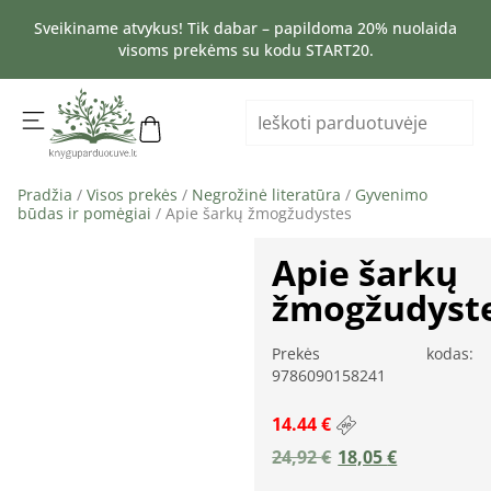
Sveikiname atvykus! Tik dabar – papildoma 20% nuolaida
visoms prekėms su kodu START20.
Pradžia
/
Visos prekės
/
Negrožinė literatūra
/
Gyvenimo
būdas ir pomėgiai
/ Apie šarkų žmogžudystes
Apie šarkų
žmogžudyst
Prekės kodas:
9786090158241
14.44 €
24,92
€
18,05
€