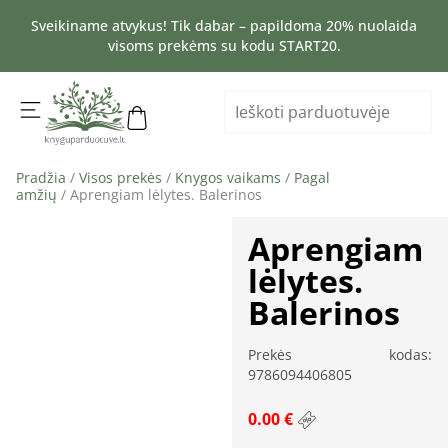
Sveikiname atvykus! Tik dabar – papildoma 20% nuolaida
visoms prekėms su kodu START20.
Pradžia
/
Visos prekės
/
Knygos vaikams
/
Pagal
amžių
/ Aprengiam lėlytes. Balerinos
Aprengiam
lėlytes.
Balerinos
Prekės kodas:
9786094406805
0.00 €