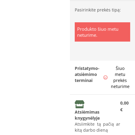
Pasirinkite prekės tipą:
Produkto šiuo metu
neturime.
Pristatymo-
Šiuo
atsiėmimo
metu
terminai
prekės
neturime
0,00
€
Atsiėmimas
knygynėlyje
Atsiimkite tą pačią ar
kitą darbo dieną