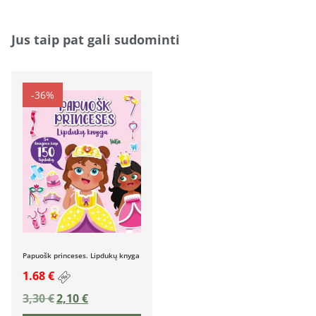
Jus taip pat gali sudominti
-36%
Papuošk princeses. Lipdukų knyga
1.68 €
3,30
€
2,10
€