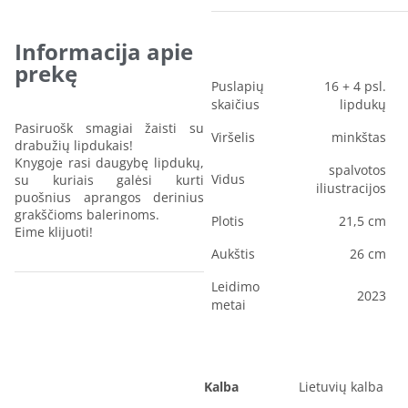
Informacija apie
prekę
Puslapių
16 + 4 psl.
skaičius
lipdukų
Pasiruošk smagiai žaisti su
Viršelis
minkštas
drabužių lipdukais!
Knygoje rasi daugybę lipdukų,
spalvotos
Vidus
su kuriais galėsi kurti
iliustracijos
puošnius aprangos derinius
grakščioms balerinoms.
Plotis
21,5 cm
Eime klijuoti!
Aukštis
26 cm
Leidimo
2023
metai
Kalba
Lietuvių kalba