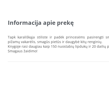
Informacija apie prekę
Tapk karališkąja stiliste ir padėk princesėms pasirengti s
pižamų vakarėlis, smagūs pietūs ir daugybė kitų renginių.
Knygoje rasi daugiau kaip 150 nuostabių lipdukų ir 20 dailių p
Smagaus žaidimo!