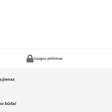
Saugus pirkimas
aujienas
mo būdai