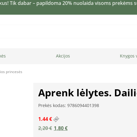
kus! Tik dabar – papildoma 20% nuolaida visoms prekėms 
kės
Akcijos
Knygos 
sios princesės
Aprenk lėlytes. Dail
Prekės kodas: 9786094401398
1.44 €
2,20
€
1,80
€