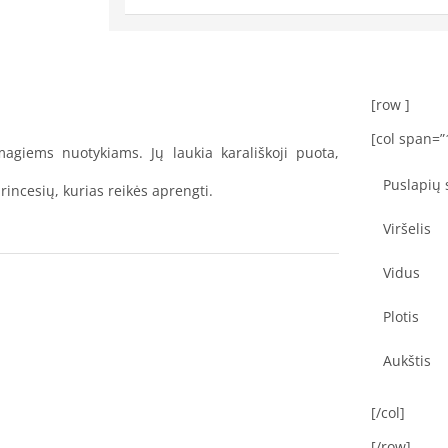
[row ]
[col span=”
magiems nuotykiams. Jų laukia karališkoji puota,
Puslapių 
rincesių, kurias reikės aprengti.
Viršelis
Vidus
Plotis
Aukštis
[/col]
[/row]