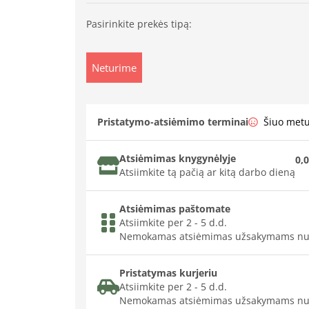
Pasirinkite prekės tipą:
Neturime
Pristatymo-atsiėmimo terminai
Šiuo met
Atsiėmimas knygynėlyje
0,0
Atsiimkite tą pačią ar kitą darbo dieną
Atsiėmimas paštomate
Atsiimkite per 2 - 5 d.d.
Nemokamas atsiėmimas užsakymams nu
Pristatymas kurjeriu
Atsiimkite per 2 - 5 d.d.
Nemokamas atsiėmimas užsakymams nu