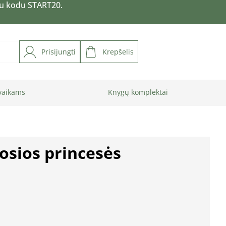
su kodu START20.
Prisijungti
Krepšelis
vaikams
Knygų komplektai
iosios princesės