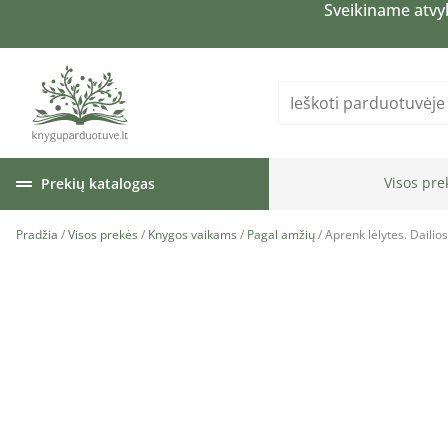
Sveikiname atvy
Visos pre
Prekių katalogas
Pradžia
/
Visos prekės
/
Knygos vaikams
/
Pagal amžių
/ Aprenk lėlytes. Dailio