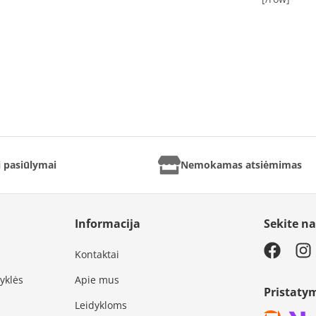
ai pasiūlymai
Nemokamas atsiėmimas
Informacija
Sekite n
Kontaktai
syklės
Apie mus
Pristaty
Leidykloms