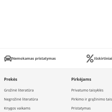
Nemokamas pristatymas
Išskirtini
Prekės
Pirkėjams
Grožinė literatūra
Privatumo taisyklės
Negrožinė literatūra
Pirkimo ir grąžinimo tai
Knygos vaikams
Pristatymas