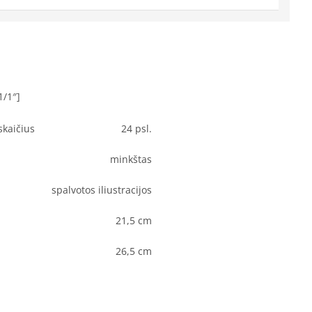
1/1″]
skaičius
24 psl.
minkštas
spalvotos iliustracijos
21,5 cm
26,5 cm