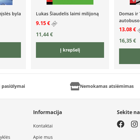
įslės byla
Lukas Šiaudelis laimi milijoną
Domas ir 
autobuso
9.15 €
13.08 €
11,44
€
16,35
€
Į krepšelį
ai pasiūlymai
Nemokamas atsiėmimas
Informacija
Sekite n
Kontaktai
syklės
Apie mus