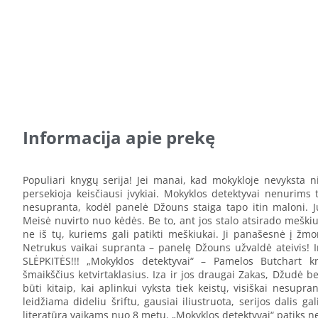
Informacija apie prekę
Populiari knygų serija! Jei manai, kad mokykloje nevyksta nie
persekioja keisčiausi įvykiai. Mokyklos detektyvai nenurims t
nesupranta, kodėl panelė Džouns staiga tapo itin maloni. Ju
Meisė nuvirto nuo kėdės. Be to, ant jos stalo atsirado meški
ne iš tų, kuriems gali patikti meškiukai. Ji panašesnė į žmo
Netrukus vaikai supranta – panelę Džouns užvaldė ateivis! Ir
SLĖPKITĖS!!! „Mokyklos detektyvai“ – Pamelos Butchart k
šmaikščius ketvirtaklasius. Iza ir jos draugai Zakas, Džudė bei 
būti kitaip, kai aplinkui vyksta tiek keistų, visiškai nesup
leidžiama dideliu šriftu, gausiai iliustruota, serijos dalis gali
literatūra vaikams nuo 8 metų. „Mokyklos detektyvai“ patiks ne