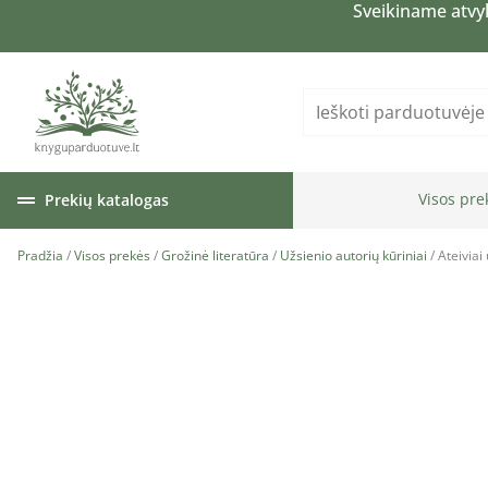
Sveikiname atvy
Visos pre
Prekių katalogas
Pradžia
/
Visos prekės
/
Grožinė literatūra
/
Užsienio autorių kūriniai
/ Ateivia