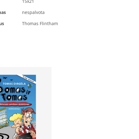
15x21
mas
nespalvota
ius
Thomas Flintham