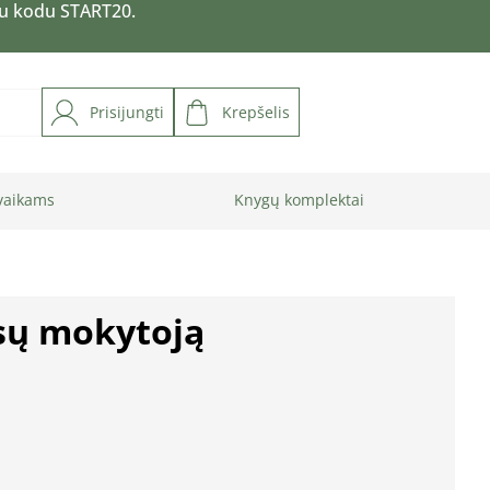
su kodu START20.
Prisijungti
Krepšelis
vaikams
Knygų komplektai
sų mokytoją