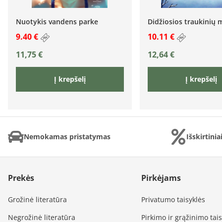
Nuotykis vandens parke
Didžiosios traukinių m
9.40 €
10.11 €
11,75
€
12,64
€
Į krepšelį
Į krepšelį
Nemokamas pristatymas
Išskirtini
Prekės
Pirkėjams
Grožinė literatūra
Privatumo taisyklės
Negrožinė literatūra
Pirkimo ir grąžinimo tai