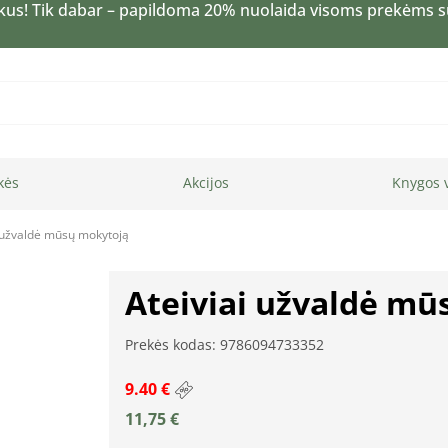
kus! Tik dabar – papildoma 20% nuolaida visoms prekėms 
kės
Akcijos
Knygos 
i užvaldė mūsų mokytoją
Ateiviai užvaldė mū
Prekės kodas: 9786094733352
9.40 €
11,75
€