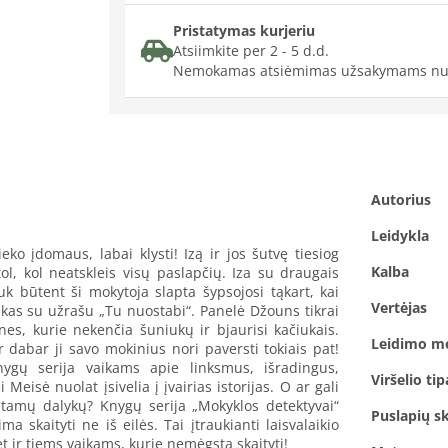
Pristatymas kurjeriu
Atsiimkite per 2 - 5 d.d.
Nemokamas atsiėmimas užsakymams nu
Autorius
Leidykla
ko įdomaus, labai klysti! Izą ir jos šutvę tiesiog
Kalba
ol, kol neatskleis visų paslapčių. Iza su draugais
k būtent ši mokytoja slapta šypsojosi tąkart, kai
Vertėjas
ukas su užrašu „Tu nuostabi“. Panelė Džouns tikrai
nes, kurie nekenčia šuniukų ir bjaurisi kačiukais.
Leidimo m
 dabar ji savo mokinius nori paversti tokiais pat!
nygų serija vaikams apie linksmus, išradingus,
Viršelio tip
Meisė nuolat įsivelia į įvairias istorijas. O ar gali
rantamų dalykų? Knygų serija „Mokyklos detektyvai“
Puslapių sk
ma skaityti ne iš eilės. Tai įtraukianti laisvalaikio
t ir tiems vaikams, kurie nemėgsta skaityti!