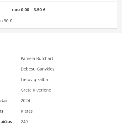
nuo 0,00 – 3.50 €
o 30 €
Pamela Butchart
Debesų Ganyklos
Lietuvių kalba
Greta Kiverienė
etai
2024
as
Kietas
aičius
240