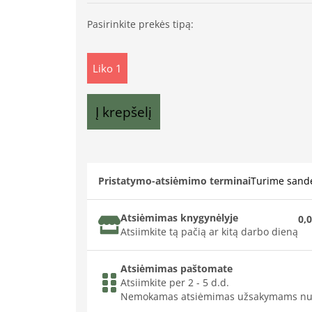
Pasirinkite prekės tipą:
Liko 1
Į krepšelį
Pristatymo-atsiėmimo terminai
Turime sande
Atsiėmimas knygynėlyje
0,0
Atsiimkite tą pačią ar kitą darbo dieną
Atsiėmimas paštomate
Atsiimkite per 2 - 5 d.d.
Nemokamas atsiėmimas užsakymams nu