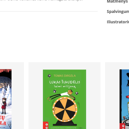
Matmenys
Spalvingu
Iliustrator