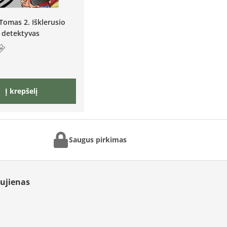
Tomas 2. Išklerusio
 detektyvas
Į krepšelį
Saugus pirkimas
aujienas