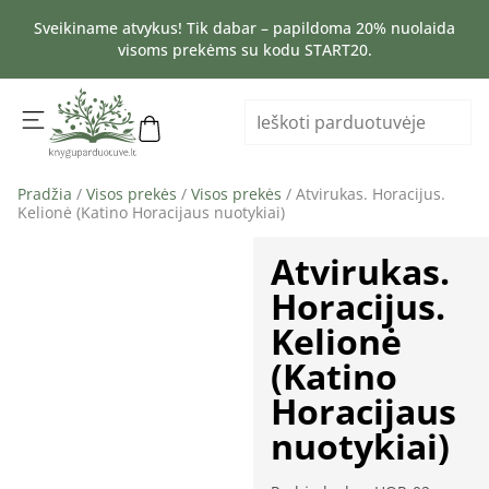
Sveikiname atvykus! Tik dabar – papildoma 20% nuolaida
visoms prekėms su kodu START20.
Pradžia
/
Visos prekės
/
Visos prekės
/ Atvirukas. Horacijus.
Kelionė (Katino Horacijaus nuotykiai)
Atvirukas.
Horacijus.
Kelionė
(Katino
Horacijaus
nuotykiai)