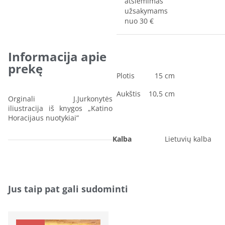
atsiėmimas
užsakymams
nuo 30 €
Informacija apie
prekę
Plotis
15 cm
Aukštis
10,5 cm
Orginali J.Jurkonytės
iliustracija iš knygos „Katino
Horacijaus nuotykiai”
Kalba
Lietuvių kalba
Jus taip pat gali sudominti