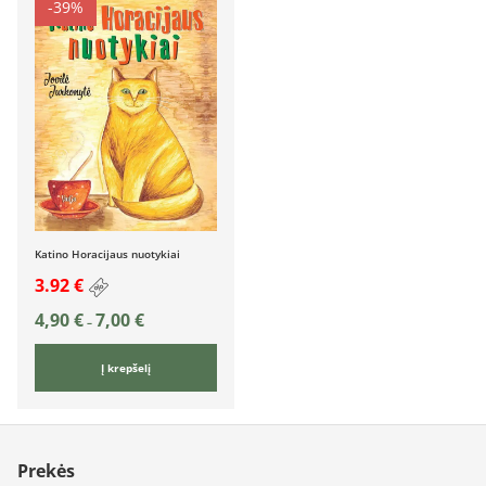
-39%
Katino Horacijaus nuotykiai
3.92 €
4,90
€
7,00
€
–
Į krepšelį
Prekės