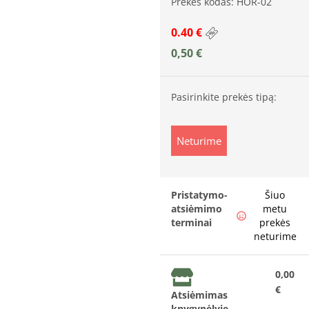
Prekės kodas: HOR-02
0.40 €
0,50
€
Pasirinkite prekės tipą:
Neturime
Pristatymo-
Šiuo
atsiėmimo
metu
terminai
prekės
neturime
0,00
€
Atsiėmimas
knygynėlyje