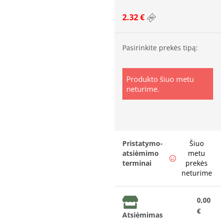
2.32 €
Pasirinkite prekės tipą:
Produkto šiuo metu
neturime.
Pristatymo-
Šiuo
atsiėmimo
metu
terminai
prekės
neturime
0,00
€
Atsiėmimas