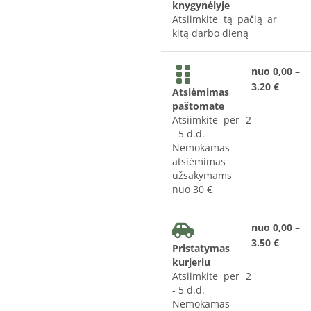
knygynėlyje
Atsiimkite tą pačią ar
kitą darbo dieną
nuo 0,00 –
3.20 €
Atsiėmimas
paštomate
Atsiimkite per 2
- 5 d.d.
Nemokamas
atsiėmimas
užsakymams
nuo 30 €
nuo 0,00 –
3.50 €
Pristatymas
kurjeriu
Atsiimkite per 2
- 5 d.d.
Nemokamas