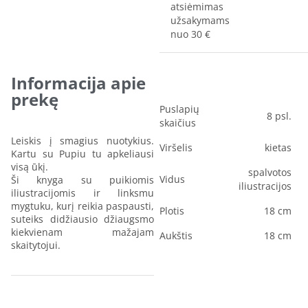
atsiėmimas
užsakymams
nuo 30 €
Informacija apie
prekę
Puslapių
8 psl.
skaičius
Leiskis į smagius nuotykius.
Viršelis
kietas
Kartu su Pupiu tu apkeliausi
visą ūkį.
spalvotos
Vidus
Ši knyga su puikiomis
iliustracijos
iliustracijomis ir linksmu
mygtuku, kurį reikia paspausti,
Plotis
18 cm
suteiks didžiausio džiaugsmo
kiekvienam mažajam
Aukštis
18 cm
skaitytojui.