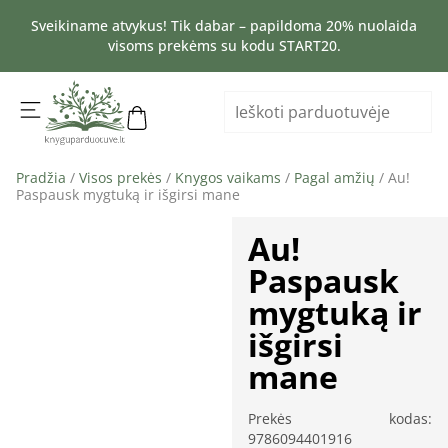
Sveikiname atvykus! Tik dabar – papildoma 20% nuolaida
visoms prekėms su kodu START20.
Pradžia
/
Visos prekės
/
Knygos vaikams
/
Pagal amžių
/ Au!
Paspausk mygtuką ir išgirsi mane
Au!
Paspausk
mygtuką ir
išgirsi
mane
Prekės kodas:
9786094401916