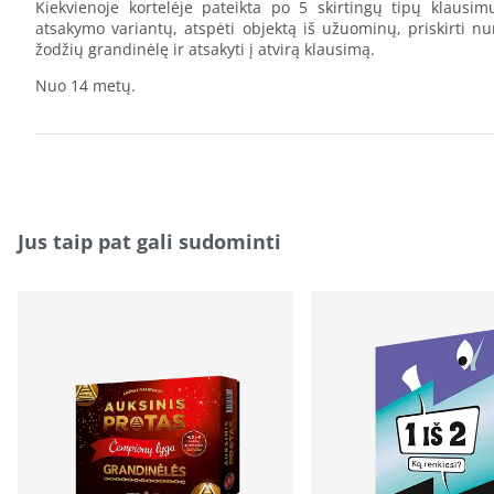
Kiekvienoje kortelėje pateikta po 5 skirtingų tipų klausimu
atsakymo variantų, atspėti objektą iš užuominų, priskirti nur
žodžių grandinėlę ir atsakyti į atvirą klausimą.
Nuo 14 metų.
Jus taip pat gali sudominti