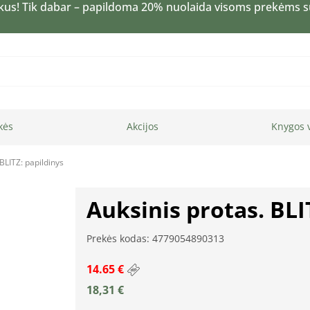
kus! Tik dabar – papildoma 20% nuolaida visoms prekėms 
kės
Akcijos
Knygos 
 BLITZ: papildinys
Auksinis protas. BLI
Prekės kodas: 4779054890313
14.65 €
18,31
€