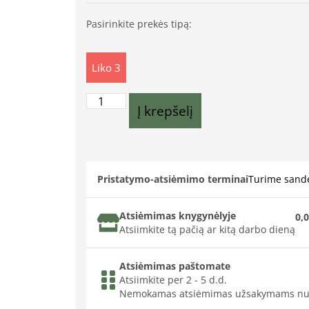
Pasirinkite prekės tipą:
Liko 3
Į krepšelį
Pristatymo-atsiėmimo terminai
Turime sande
Atsiėmimas knygynėlyje
0,0
Atsiimkite tą pačią ar kitą darbo dieną
Atsiėmimas paštomate
Atsiimkite per 2 - 5 d.d.
Nemokamas atsiėmimas užsakymams nu