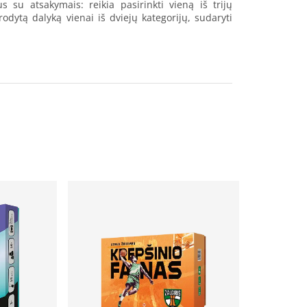
s su atsakymais: reikia pasirinkti vieną iš trijų
odytą dalyką vienai iš dviejų kategorijų, sudaryti