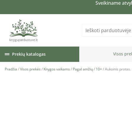
Sveikiname atvy
Visos pre
Prekių katalogas
Pradžia
/
Visos prekės
/
Knygos vaikams
/
Pagal amžių
/
10+
/ Auksinis protas.