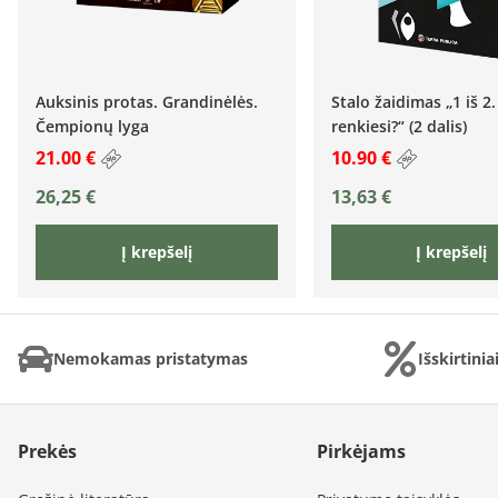
Auksinis protas. Grandinėlės.
Stalo žaidimas „1 iš 2.
Čempionų lyga
renkiesi?“ (2 dalis)
21.00 €
10.90 €
26,25
€
13,63
€
Į krepšelį
Į krepšelį
Nemokamas pristatymas
Išskirtini
Prekės
Pirkėjams