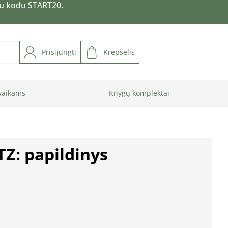
su kodu START20.
Prisijungti
Krepšelis
vaikams
Knygų komplektai
TZ: papildinys