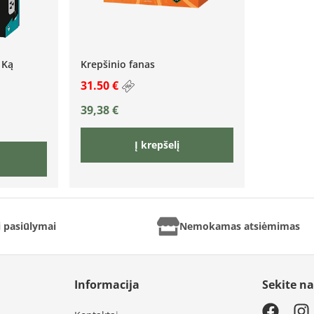
 Ką
Krepšinio fanas
31.50 €
39,38
€
Į krepšelį
ai pasiūlymai
Nemokamas atsiėmimas
Informacija
Sekite n