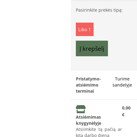
Pasirinkite prekės tipą:
Liko 1
Į krepšelį
Pristatymo-
Turime
atsiėmimo
sandelyje
terminai
0,00
€
Atsiėmimas
knygynėlyje
Atsiimkite tą pačią ar
kitą darbo dieną