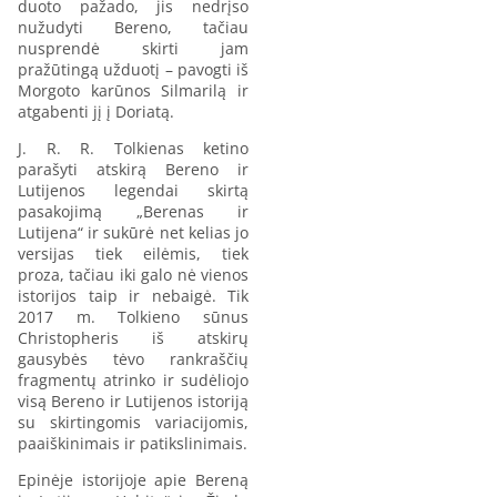
duoto pažado, jis nedrįso
nužudyti Bereno, tačiau
nusprendė skirti jam
pražūtingą užduotį – pavogti iš
Morgoto karūnos Silmarilą ir
atgabenti jį į Doriatą.
J. R. R. Tolkienas ketino
parašyti atskirą Bereno ir
Lutijenos legendai skirtą
pasakojimą „Berenas ir
Lutijena“ ir sukūrė net kelias jo
versijas tiek eilėmis, tiek
proza, tačiau iki galo nė vienos
istorijos taip ir nebaigė. Tik
2017 m. Tolkieno sūnus
Christopheris iš atskirų
gausybės tėvo rankraščių
fragmentų atrinko ir sudėliojo
visą Bereno ir Lutijenos istoriją
su skirtingomis variacijomis,
paaiškinimais ir patikslinimais.
Epinėje istorijoje apie Bereną