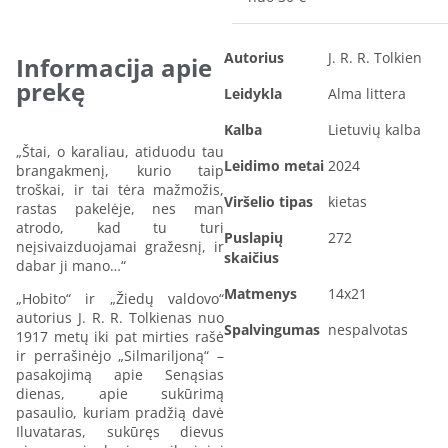
Autorius
J. R. R. Tolkien
Informacija apie
prekę
Leidykla
Alma littera
Kalba
Lietuvių kalba
„Štai, o karaliau, atiduodu tau
Leidimo metai
2024
brangakmenį, kurio taip
troškai, ir tai tėra mažmožis,
Viršelio tipas
kietas
rastas pakelėje, nes man
atrodo, kad tu turi
Puslapių
272
neįsivaizduojamai gražesnį, ir
skaičius
dabar ji mano…“
Matmenys
14x21
„Hobito“ ir „Žiedų valdovo“
autorius J. R. R. Tolkienas nuo
Spalvingumas
nespalvotas
1917 metų iki pat mirties rašė
ir perrašinėjo „Silmariljoną“ –
pasakojimą apie Senąsias
dienas, apie sukūrimą
pasaulio, kuriam pradžią davė
Iluvataras, sukūręs dievus