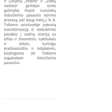
ir Lutijeną „Hobito“ ir „Žiedų
valdovo“ gerbėjai turės
galimybę išvysti nuostabų
Viduržemio pasaulio kūrimo
procesą, per daug metų J. R. R.
Tolkieno vaizduotėje įvykusią
transformaciją iš stebuklinės
pasakos į sodrią istoriją su
elfais ir žmonėmis, nykštukais
ir orkais, turtingu
kraštovaizdžiu ir būtybėmis,
būdingomis tik Tolkieno
sugalvotam Viduržemio
pasauliui.