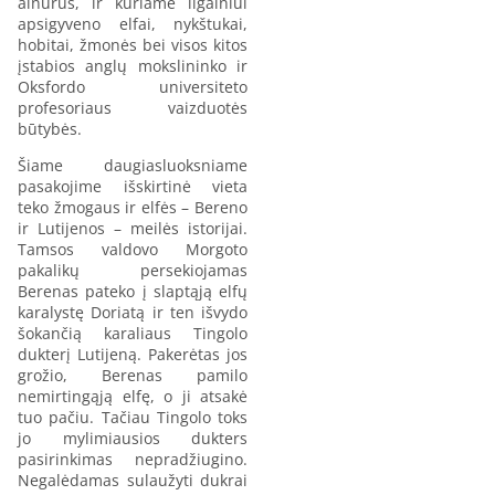
ainurus, ir kuriame ilgainiui
apsigyveno elfai, nykštukai,
hobitai, žmonės bei visos kitos
įstabios anglų mokslininko ir
Oksfordo universiteto
profesoriaus vaizduotės
būtybės.
Šiame daugiasluoksniame
pasakojime išskirtinė vieta
teko žmogaus ir elfės – Bereno
ir Lutijenos – meilės istorijai.
Tamsos valdovo Morgoto
pakalikų persekiojamas
Berenas pateko į slaptąją elfų
karalystę Doriatą ir ten išvydo
šokančią karaliaus Tingolo
dukterį Lutijeną. Pakerėtas jos
grožio, Berenas pamilo
nemirtingąją elfę, o ji atsakė
tuo pačiu. Tačiau Tingolo toks
jo mylimiausios dukters
pasirinkimas nepradžiugino.
Negalėdamas sulaužyti dukrai