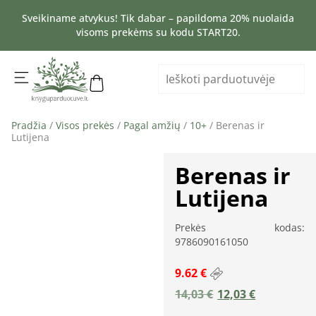
Sveikiname atvykus! Tik dabar – papildoma 20% nuolaida
visoms prekėms su kodu START20.
Pradžia
/
Visos prekės
/
Pagal amžių
/
10+
/ Berenas ir
Lutijena
Berenas ir
Lutijena
Prekės kodas:
9786090161050
9.62 €
14,03
€
12,03
€