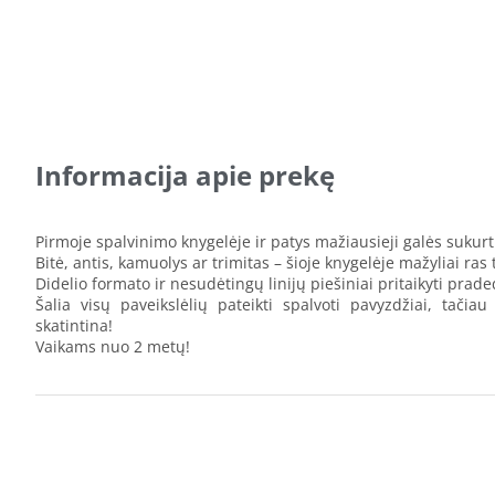
Informacija apie prekę
Pirmoje spalvinimo knygelėje ir patys mažiausieji galės sukurt
Bitė, antis, kamuolys ar trimitas – šioje knygelėje mažyliai ras 
Didelio formato ir nesudėtingų linijų piešiniai pritaikyti prad
Šalia visų paveikslėlių pateikti spalvoti pavyzdžiai, tačia
skatintina!
Vaikams nuo 2 metų!