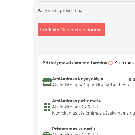
Pasirinkite prekės tipą:
Produkto šiuo metu neturime.
Pristatymo-atsiėmimo terminai
Šiuo met
Atsiėmimas knygynėlyje
0,0
Atsiimkite tą pačią ar kitą darbo dieną
Atsiėmimas paštomate
Atsiimkite per 2 - 5 d.d.
Nemokamas atsiėmimas užsakymams nu
Pristatymas kurjeriu
Atsiimkite per 2 - 5 d.d.