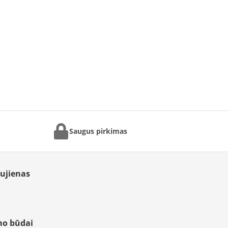
Saugus pirkimas
aujienas
mo būdai