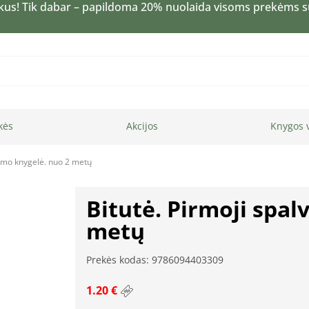
kus! Tik dabar – papildoma 20% nuolaida visoms prekėms 
kės
Akcijos
Knygos 
nimo knygelė. nuo 2 metų
Bitutė. Pirmoji spal
metų
Prekės kodas: 9786094403309
1.20 €