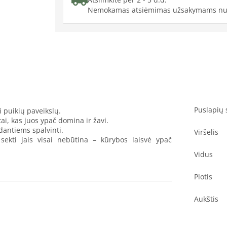
Nemokamas atsiėmimas užsakymams nu
Puslapių 
i puikių paveikslų.
tai, kas juos ypač domina ir žavi.
edantiems spalvinti.
Viršelis
u sekti jais visai nebūtina – kūrybos laisvė ypač
Vidus
Plotis
Aukštis