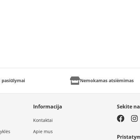
ai pasiūlymai
Nemokamas atsiėmimas
Informacija
Sekite n
Kontaktai
syklės
Apie mus
Pristaty