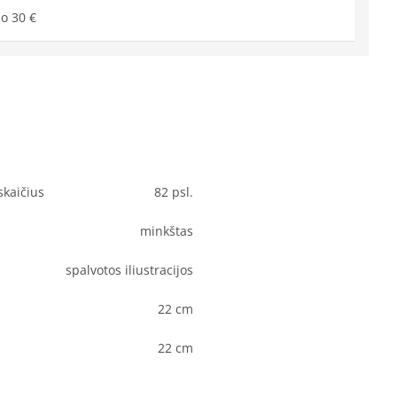
o 30 €
skaičius
82 psl.
minkštas
spalvotos iliustracijos
22 cm
22 cm