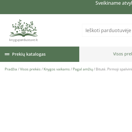
Sveikiname atvy
Visos pre
Prekių katalogas
Pradžia
/
Visos prekės
/
Knygos vaikams
/
Pagal amžių
/ Bitutė. Pirmoji spalvi