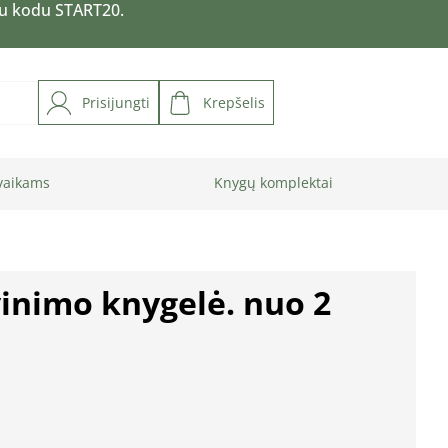
su kodu START20.
Prisijungti
Krepšelis
vaikams
Knygų komplektai
vinimo knygelė. nuo 2