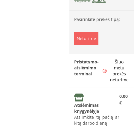
16,93
€
3,50
€
Pasirinkite prekės tipą:
Neturime
Pristatymo-
Šiuo
atsiėmimo
metu
terminai
prekės
neturime
0,00
€
Atsiėmimas
knygynėlyje
Atsiimkite tą pačią ar
kitą darbo dieną