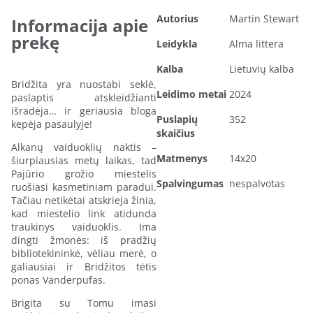
Autorius
Martin Stewart
Informacija apie
prekę
Leidykla
Alma littera
Kalba
Lietuvių kalba
Bridžita yra nuostabi seklė,
Leidimo metai
2024
paslaptis atskleidžianti
išradėja… ir geriausia bloga
Puslapių
352
kepėja pasaulyje!
skaičius
Alkanų vaiduoklių naktis –
Matmenys
14x20
šiurpiausias metų laikas, tad
Pajūrio grožio miestelis
Spalvingumas
nespalvotas
ruošiasi kasmetiniam paradui.
Tačiau netikėtai atskrieja žinia,
kad miestelio link atidunda
traukinys vaiduoklis. Ima
dingti žmonės: iš pradžių
bibliotekininkė, vėliau merė, o
galiausiai ir Bridžitos tėtis
ponas Vanderpufas.
Brigita su Tomu imasi