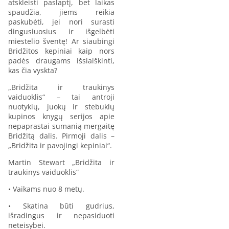
atskleisti paslaptį, bet laikas
spaudžia, jiems reikia
paskubėti, jei nori surasti
dingusiuosius ir išgelbėti
miestelio šventę! Ar siaubingi
Bridžitos kepiniai kaip nors
padės draugams išsiaiškinti,
kas čia vyskta?
„Bridžita ir traukinys
vaiduoklis“ – tai antroji
nuotykių, juokų ir stebuklų
kupinos knygų serijos apie
nepaprastai sumanią mergaitę
Bridžitą dalis. Pirmoji dalis –
„Bridžita ir pavojingi kepiniai“.
Martin Stewart „Bridžita ir
traukinys vaiduoklis“
• Vaikams nuo 8 metų.
• Skatina būti gudrius,
išradingus ir nepasiduoti
neteisybei.