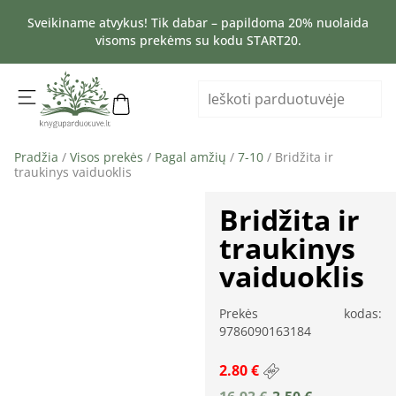
Sveikiname atvykus! Tik dabar – papildoma 20% nuolaida
visoms prekėms su kodu START20.
Pradžia
/
Visos prekės
/
Pagal amžių
/
7-10
/ Bridžita ir
traukinys vaiduoklis
Bridžita ir
traukinys
vaiduoklis
Prekės kodas:
9786090163184
2.80 €