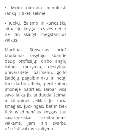
• Moko niekada nenuleisti
rankų ir tikėti sėkme.
• Juokų, žaismo ir kurioziškų
situacijų knyga sužavės net ir
ne itin skaityti mėgstančius
vaikus.
Martinas Stewartas prieš
tapdamas rašytoju išbandė
daug profesijų: dirbo anglų
kalbos mokytoju, dėstytoju
universitete, barmenu, golfo
žaidėjų pagalbininku ir netgi
turi darbo atliekų perdirbimo
įmonėje patirties. Dabar visą
savo laiką jis atiduoda šeimai
ir kūrybinei veiklai. Jis kuria
smagias, juokingas, bet ir šiek
tiek gąsdinančias knygas jau
savarankiškai skaitantiems
vaikams. Jam itin svarbu
užkrėsti vaikus skaitymu.