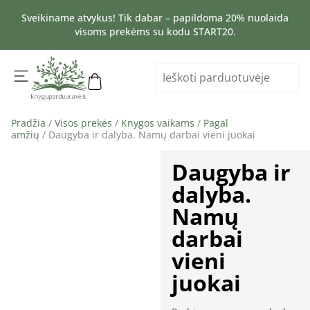
Sveikiname atvykus! Tik dabar – papildoma 20% nuolaida
visoms prekėms su kodu START20.
Pradžia
/
Visos prekės
/
Knygos vaikams
/
Pagal
amžių
/ Daugyba ir dalyba. Namų darbai vieni juokai
Daugyba ir
dalyba.
Namų
darbai
vieni
juokai