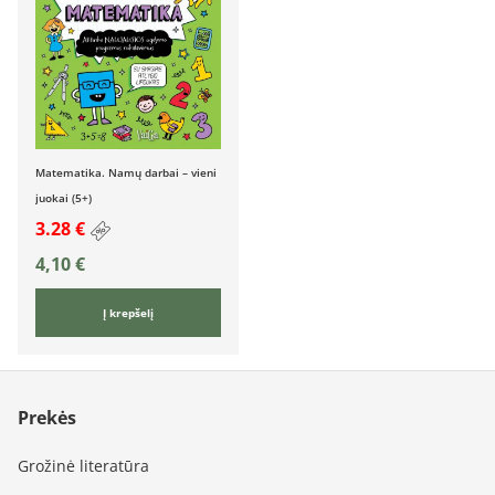
Matematika. Namų darbai – vieni
juokai (5+)
3.28 €
4,10
€
Į krepšelį
Prekės
Grožinė literatūra