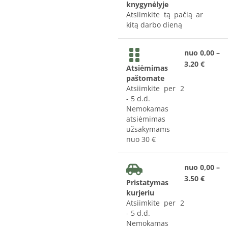
knygynėlyje
Atsiimkite tą pačią ar
kitą darbo dieną
nuo 0,00 –
3.20 €
Atsiėmimas
paštomate
Atsiimkite per 2
- 5 d.d.
Nemokamas
atsiėmimas
užsakymams
nuo 30 €
nuo 0,00 –
3.50 €
Pristatymas
kurjeriu
Atsiimkite per 2
- 5 d.d.
Nemokamas