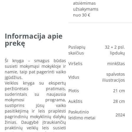
atsiėmimas
užsakymams
nuo 30 €
Informacija apie
prekę
Puslapių
32 + 2 psl.
skaičius
lipdukų
Ši knyga – smagus būdas
Viršelis
minkštas
susieti mokymąsi mokykloje ir
namie, taip pat pagerinti vaiko
spalvotos
Vidus
įgūdžius.
iliustracijos
Veiklos knyga su ekspertų
peržiūrėtais pratimais,
Plotis
21 cm
suderintais su naujausia
mokymosi programa,
Aukštis
28 cm
sustiprins jūsų vaiko
pasitikėjimą ir leis praplėsti
Paskutinio
2024
pagrindinių mokyklinių dalykų
leidimo metai
žinias. Daugybė įtraukiančių
praktinių veiklų leis susieti