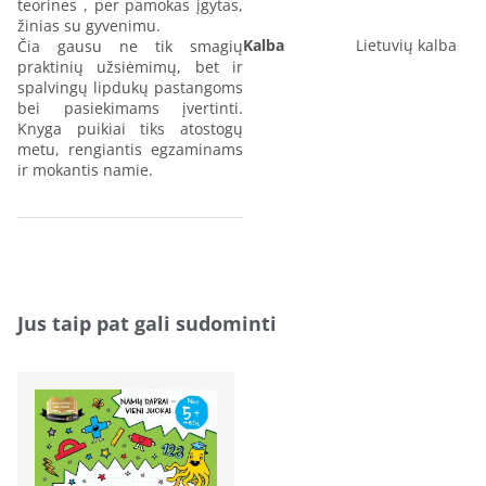
teorines , per pamokas įgytas,
žinias su gyvenimu.
Kalba
Lietuvių kalba
Čia gausu ne tik smagių
praktinių užsiėmimų, bet ir
spalvingų lipdukų pastangoms
bei pasiekimams įvertinti.
Knyga puikiai tiks atostogų
metu, rengiantis egzaminams
ir mokantis namie.
Jus taip pat gali sudominti