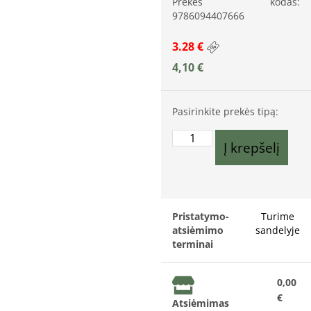
Prekės kodas:
9786094407666
3.28 €
4,10
€
Pasirinkite prekės tipą:
Į krepšelį
Pristatymo-
Turime
atsiėmimo
sandelyje
terminai
0,00
€
Atsiėmimas