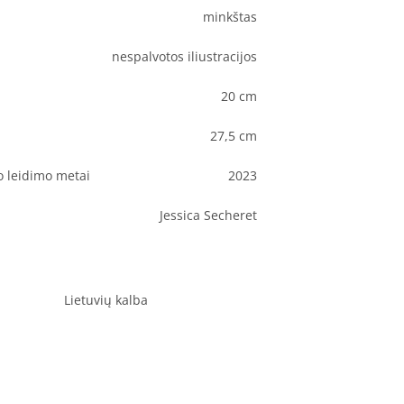
minkštas
nespalvotos iliustracijos
20 cm
27,5 cm
o leidimo metai
2023
Jessica Secheret
Lietuvių kalba