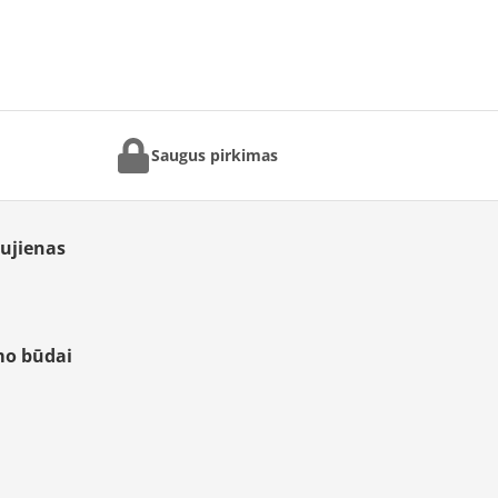
Saugus pirkimas
aujienas
mo būdai