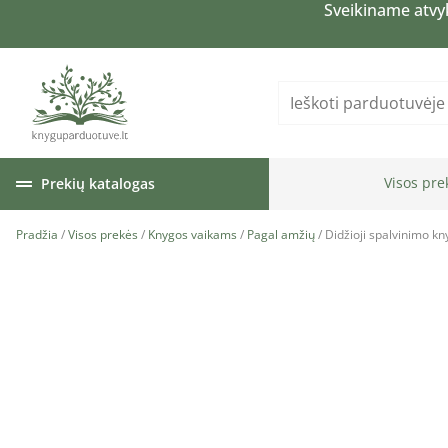
Sveikiname atvy
Visos pre
Prekių katalogas
Pradžia
/
Visos prekės
/
Knygos vaikams
/
Pagal amžių
/ Didžioji spalvinimo kn