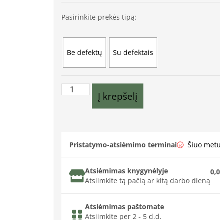
Pasirinkite prekės tipą:
Be defektų
Su defektais
Į krepšelį
Pristatymo-atsiėmimo terminai
Šiuo met
Atsiėmimas knygynėlyje
0,0
Atsiimkite tą pačią ar kitą darbo dieną
Atsiėmimas paštomate
Atsiimkite per 2 - 5 d.d.