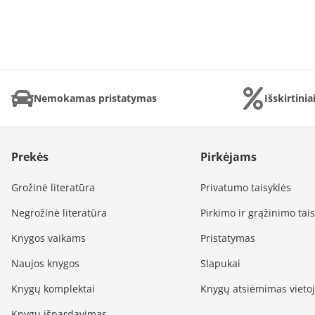
Nemokamas pristatymas
Išskirtini
Prekės
Pirkėjams
Grožinė literatūra
Privatumo taisyklės
Negrožinė literatūra
Pirkimo ir grąžinimo tai
Knygos vaikams
Pristatymas
Naujos knygos
Slapukai
Knygų komplektai
Knygų atsiėmimas vieto
Knygų išpardavimas