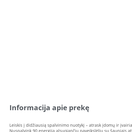
Informacija apie prekę
Leiskis į didžiausią spalvinimo nuotykį – atrask įdomų ir įvairi
Nuspalvink 90 energija alsuojančių paveikslėlių su šauniais at