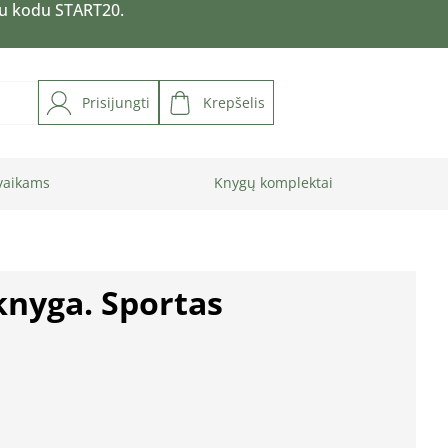
su kodu START20.
Prisijungti
Krepšelis
vaikams
Knygų komplektai
knyga. Sportas