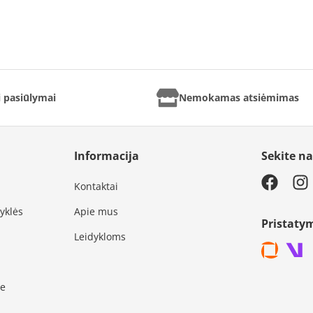
ai pasiūlymai
Nemokamas atsiėmimas
Informacija
Sekite n
Kontaktai
syklės
Apie mus
Pristaty
Leidykloms
je