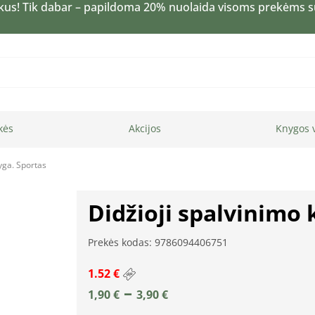
kus! Tik dabar – papildoma 20% nuolaida visoms prekėms 
kės
Akcijos
Knygos 
yga. Sportas
Didžioji spalvinimo 
Prekės kodas: 9786094406751
1.52 €
–
1,90
€
3,90
€