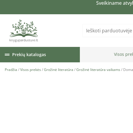
Sveikiname atvy
Visos pre
Prekių katalogas
Pradžia
/
Visos prekės
/
Grožinė literatūra
/
Grožinė literatūra vaikams
/ Domas