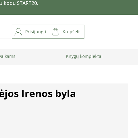
su kodu START20.
Prisijungti
Krepšelis
vaikams
Knygų komplektai
ėjos Irenos byla