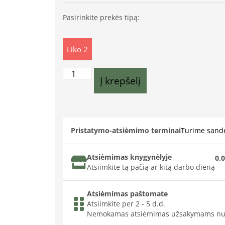
Pasirinkite prekės tipą:
Liko 2
Į krepšelį
Pristatymo-atsiėmimo terminai
Turime sande
Atsiėmimas knygynėlyje
0,0
Atsiimkite tą pačią ar kitą darbo dieną
Atsiėmimas paštomate
Atsiimkite per 2 - 5 d.d.
Nemokamas atsiėmimas užsakymams nu