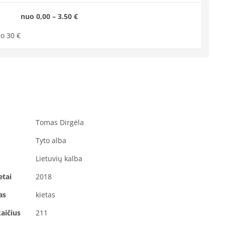
nuo 0,00 – 3.50 €
o 30 €
Tomas Dirgėla
Tyto alba
Lietuvių kalba
etai
2018
as
kietas
aičius
211