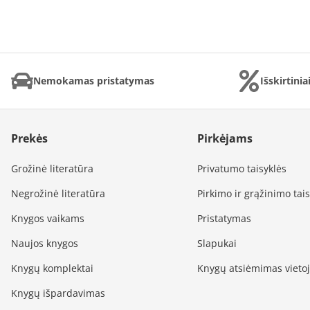
Nemokamas pristatymas
Išskirtini
Prekės
Pirkėjams
Grožinė literatūra
Privatumo taisyklės
Negrožinė literatūra
Pirkimo ir grąžinimo tai
Knygos vaikams
Pristatymas
Naujos knygos
Slapukai
Knygų komplektai
Knygų atsiėmimas vieto
Knygų išpardavimas