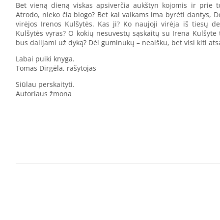
Bet vieną dieną viskas apsiverčia aukštyn kojomis ir prie to
Atrodo, nieko čia blogo? Bet kai vaikams ima byrėti dantys, 
virėjos Irenos Kulšytės. Kas ji? Ko naujoji virėja iš tiesų d
Kulšytės vyras? O kokių nesuvestų sąskaitų su Irena Kulšyte
bus dalijami už dyką? Dėl guminukų – neaišku, bet visi kiti ats
Labai puiki knyga.
Tomas Dirgėla, rašytojas
Siūlau perskaityti.
Autoriaus žmona