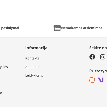
ai pasiūlymai
Nemokamas atsiėmimas
Informacija
Sekite n
Kontaktai
syklės
Apie mus
Pristaty
Leidykloms
je