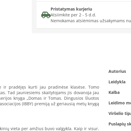
Pristatymas kurjeriu
Atsiimkite per 2 - 5 d.d.
Nemokamas atsiėmimas užsakymams nu
Autorius
Leidykla
e ir pradėjęs kurti jau pradinėse klasėse. Tomo
Kalba
okas. Tad jauniesiems skaitytojams jis dovanoja jau
 serijos knyga „Domas ir Tomas. Dingusios šluotos
Leidimo m
 asociacijos (IBBY) premiją už geriausią metų knygą
Viršelio tip
Puslapių sk
ių vieta per amžius buvo valgykla. Kaip ir visur.