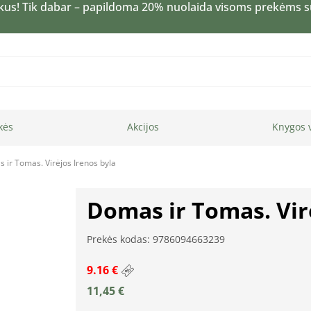
kus! Tik dabar – papildoma 20% nuolaida visoms prekėms 
kės
Akcijos
Knygos 
 ir Tomas. Virėjos Irenos byla
Domas ir Tomas. Vir
Prekės kodas: 9786094663239
9.16 €
11,45
€