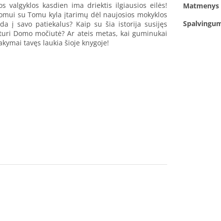
s valgyklos kasdien ima driektis ilgiausios eilės!
Matmenys
Domui su Tomu kyla įtarimų dėl naujosios mokyklos
Spalvingu
eda į savo patiekalus? Kaip su šia istorija susijęs
 turi Domo močiutė? Ar ateis metas, kai guminukai
akymai tavęs laukia šioje knygoje!