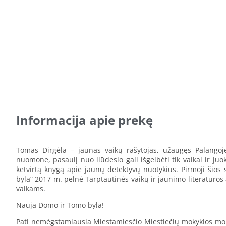
Informacija apie prekę
Tomas Dirgėla – jaunas vaikų rašytojas, užaugęs Palangoj
nuomone, pasaulį nuo liūdesio gali išgelbėti tik vaikai ir ju
ketvirtą knygą apie jaunų detektyvų nuotykius. Pirmoji šios
byla“ 2017 m. pelnė Tarptautinės vaikų ir jaunimo literatūros
vaikams.
Nauja Domo ir Tomo byla!
Pati nemėgstamiausia Miestamiesčio Miestiečių mokyklos mokin