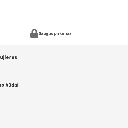
Saugus pirkimas
aujienas
mo būdai