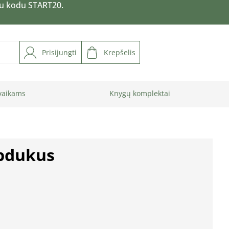
su kodu START20.
Prisijungti
Krepšelis
vaikams
Knygų komplektai
ipdukus