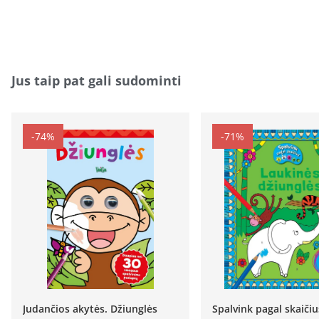
Jus taip pat gali sudominti
-74%
-71%
Judančios akytės. Džiunglės
Spalvink pagal skaičiu