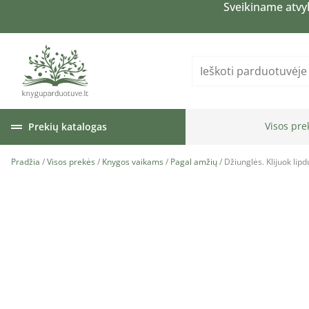
Sveikiname atvy
Visos pre
Prekių katalogas
Pradžia
/
Visos prekės
/
Knygos vaikams
/
Pagal amžių
/ Džiunglės. Klijuok lip