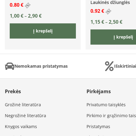
Laukinės džiunglės
0.80 €
0.92 €
1,00
€
2,90
€
–
1,15
€
2,50
€
–
Į krepšelį
Į krepšelį
Nemokamas pristatymas
Išskirtini
Prekės
Pirkėjams
Grožinė literatūra
Privatumo taisyklės
Negrožinė literatūra
Pirkimo ir grąžinimo tai
Knygos vaikams
Pristatymas