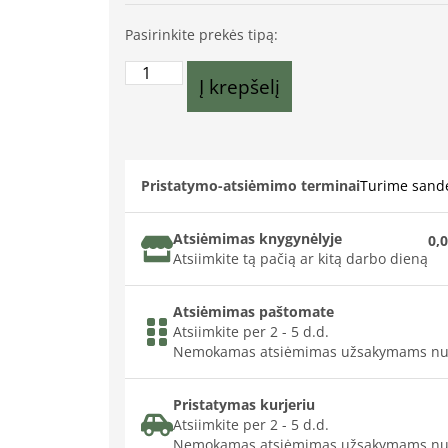
Pasirinkite prekės tipą:
Į krepšelį
Pristatymo-atsiėmimo terminai
Turime sande
Atsiėmimas knygynėlyje
0,0
Atsiimkite tą pačią ar kitą darbo dieną
Atsiėmimas paštomate
Atsiimkite per 2 - 5 d.d.
Nemokamas atsiėmimas užsakymams nu
Pristatymas kurjeriu
Atsiimkite per 2 - 5 d.d.
Nemokamas atsiėmimas užsakymams nu