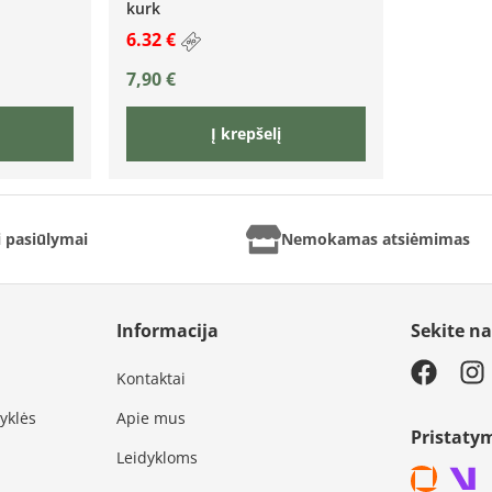
kurk
6.32 €
7,90
€
Į krepšelį
ai pasiūlymai
Nemokamas atsiėmimas
Informacija
Sekite n
Kontaktai
syklės
Apie mus
Pristaty
Leidykloms