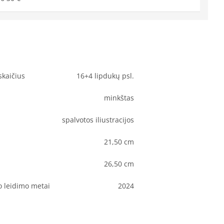
skaičius
16+4 lipdukų psl.
minkštas
spalvotos iliustracijos
21,50 cm
26,50 cm
o leidimo metai
2024