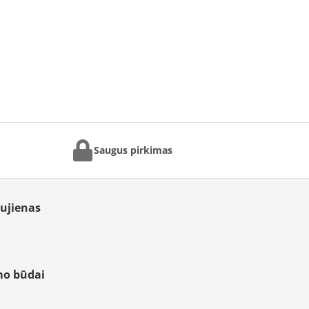
Saugus pirkimas
aujienas
mo būdai