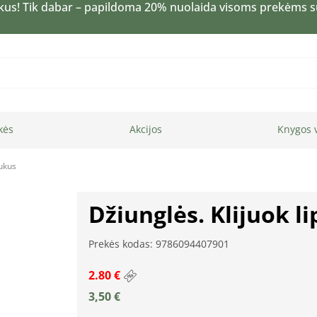
kus! Tik dabar – papildoma 20% nuolaida visoms prekėms 
kės
Akcijos
Knygos 
dukus
Džiunglės. Klijuok l
Prekės kodas: 9786094407901
2.80 €
3,50
€