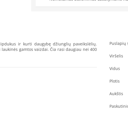
Puslapių 
 lipdukus ir kurti daugybę džiunglių paveikslėlių.
i laukinės gamtos vaizdai. Čia rasi daugiau nei 400
Viršelis
Vidus
Plotis
Aukštis
Paskutini