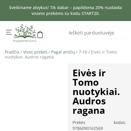
Sveikiname atvykus! Tik dabar – papildoma 20% nuolaida
visoms prekėms su kodu START20.
Pradžia
/
Visos prekės
/
Pagal amžių
/
7-10
/ Eivės ir Tomo
nuotykiai. Audros ragana
Eivės ir
Tomo
nuotykiai.
Audros
ragana
Prekės kodas:
9786090162569