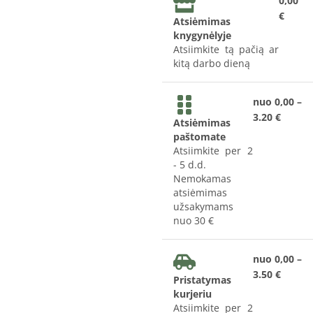
0,00
€
Atsiėmimas
knygynėlyje
Atsiimkite tą pačią ar
kitą darbo dieną
nuo 0,00 –
3.20 €
Atsiėmimas
paštomate
Atsiimkite per 2
- 5 d.d.
Nemokamas
atsiėmimas
užsakymams
nuo 30 €
nuo 0,00 –
3.50 €
Pristatymas
kurjeriu
Atsiimkite per 2