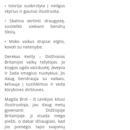
• Istorija suskirstyta į neilgus
skyrius ir gausiai iliustruota.
• Skatina vertinti draugystę,
susitelkti siekiant bendrų
tikslų.
• Moko vaikus drąsiai elgtis,
kovoti su neteisybe.
Derekas Keilty – Didžiosios
Britanijos vaikų rašytojas. Jo
knygos ugdo vaizduotę, įkvepia
ir žada smagius nuotykius. Jis
daug bendrauja su vaikais,
keliauja į susitikimus ir veda
kūrybines dirbtuves.
Magda Brol – iš Lenkijos kilusi
iliustruotoja, jau daug metų
gyvenanti Didžiojoje
Britanijoje. Ji visada mėgo
piešti, o dabar džiaugiasi, kad
jos pomėgis tapo svajonių