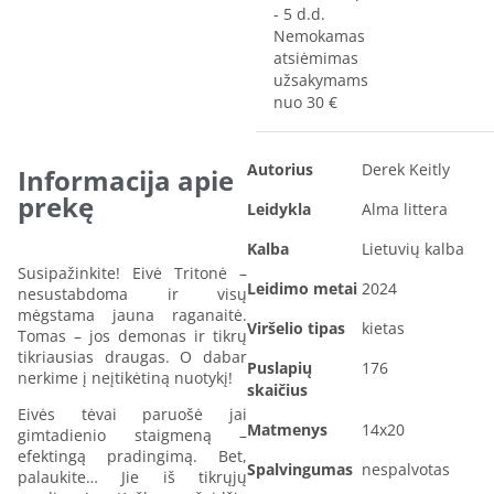
- 5 d.d.
Nemokamas
atsiėmimas
užsakymams
nuo 30 €
Autorius
Derek Keitly
Informacija apie
prekę
Leidykla
Alma littera
Kalba
Lietuvių kalba
Susipažinkite! Eivė Tritonė –
Leidimo metai
2024
nesustabdoma ir visų
mėgstama jauna raganaitė.
Viršelio tipas
kietas
Tomas – jos demonas ir tikrų
tikriausias draugas. O dabar
Puslapių
176
nerkime į neįtikėtiną nuotykį!
skaičius
Eivės tėvai paruošė jai
Matmenys
14x20
gimtadienio staigmeną –
efektingą pradingimą. Bet,
Spalvingumas
nespalvotas
palaukite… Jie iš tikrųjų