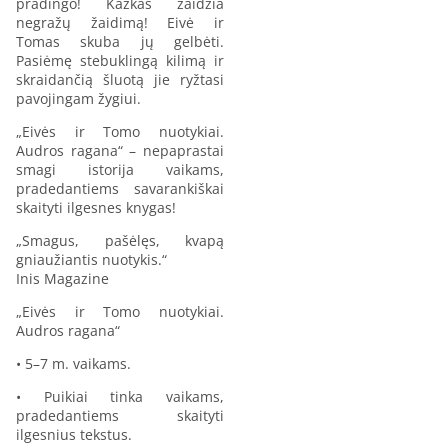
pradingo! Kažkas žaidžia
negražų žaidimą! Eivė ir
Tomas skuba jų gelbėti.
Pasiėmę stebuklingą kilimą ir
skraidančią šluotą jie ryžtasi
pavojingam žygiui.
„Eivės ir Tomo nuotykiai.
Audros ragana“ – nepaprastai
smagi istorija vaikams,
pradedantiems savarankiškai
skaityti ilgesnes knygas!
„Smagus, pašėlęs, kvapą
gniaužiantis nuotykis.“
Inis Magazine
„Eivės ir Tomo nuotykiai.
Audros ragana“
• 5–7 m. vaikams.
• Puikiai tinka vaikams,
pradedantiems skaityti
ilgesnius tekstus.