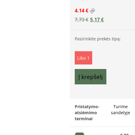
4.14 €
7,73
€
5,17
€
Pasirinkite prekės tipą:
Liko 1
Į krepšelį
Pristatymo-
Turime
atsiėmimo
sandelyje
terminai