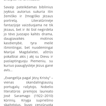
Savaip pateikdamas biblinius
įvykius autorius sukuria itin
žemiško ir žmogiško Jėzaus
portretą. Literatūrinėje
fantazijoje vaizduojama ne tik
Jėzaus, bet ir iki šiol negirdėta
jo tėvo Juozapo kaltės drama,
daugiavaikės motinos
kasdienybė, tyra meilė
išmintingai, bet nuodėmingai
Marijai Magdalietei, aštrūs
pokalbiai akis į akį su Dievu ir
paslaptinguoju Piemeniu, su
kuriuo paauglystėje Jėzus ganė
avis…
„Evangelija pagal Jėzų Kristų“ –
vienas skandalingiausių
portugalų rašytojo, Nobelio
literatūros premijos laureato
José Saramago (1922−2010)
kūrinių. Knyga supriešino
skaitytojus, buvo cenzūruota