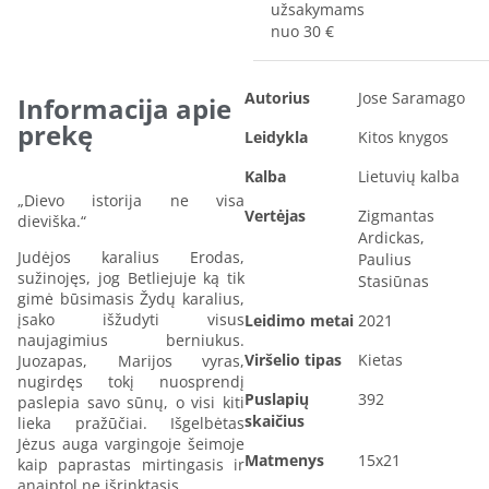
užsakymams
nuo 30 €
Autorius
Jose Saramago
Informacija apie
prekę
Leidykla
Kitos knygos
Kalba
Lietuvių kalba
„Dievo istorija ne visa
Vertėjas
Zigmantas
dieviška.“
Ardickas,
Judėjos karalius Erodas,
Paulius
sužinojęs, jog Betliejuje ką tik
Stasiūnas
gimė būsimasis Žydų karalius,
įsako išžudyti visus
Leidimo metai
2021
naujagimius berniukus.
Viršelio tipas
Kietas
Juozapas, Marijos vyras,
nugirdęs tokį nuosprendį
Puslapių
392
paslepia savo sūnų, o visi kiti
skaičius
lieka pražūčiai. Išgelbėtas
Jėzus auga vargingoje šeimoje
Matmenys
15x21
kaip paprastas mirtingasis ir
anaiptol ne išrinktasis.