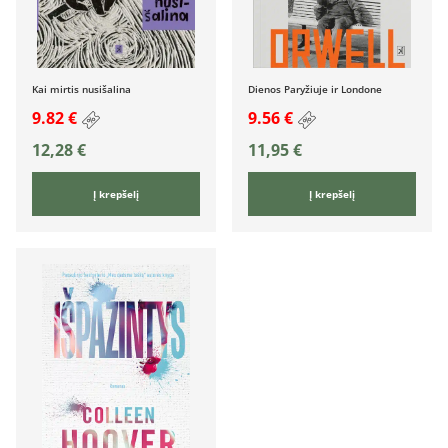
Kai mirtis nusišalina
Dienos Paryžiuje ir Londone
9.82 €
9.56 €
12,28
€
11,95
€
Į krepšelį
Į krepšelį