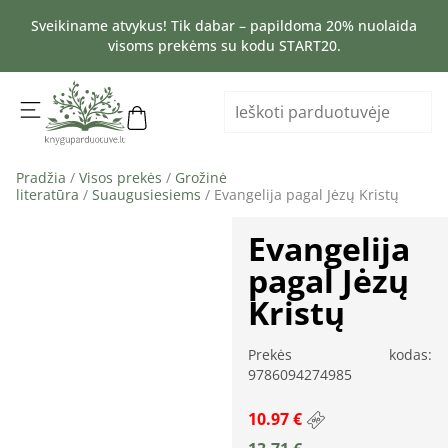
Sveikiname atvykus! Tik dabar – papildoma 20% nuolaida
visoms prekėms su kodu START20.
Pradžia
/
Visos prekės
/
Grožinė
literatūra
/
Suaugusiesiems
/ Evangelija pagal Jėzų Kristų
Evangelija
pagal Jėzų
Kristų
Prekės kodas:
9786094274985
10.97 €