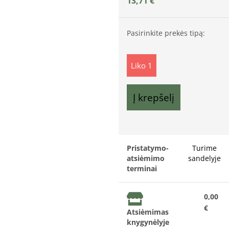
13,71
€
Pasirinkite prekės tipą:
Liko 1
Į krepšelį
Pristatymo-
Turime
atsiėmimo
sandelyje
terminai
0,00
€
Atsiėmimas
knygynėlyje