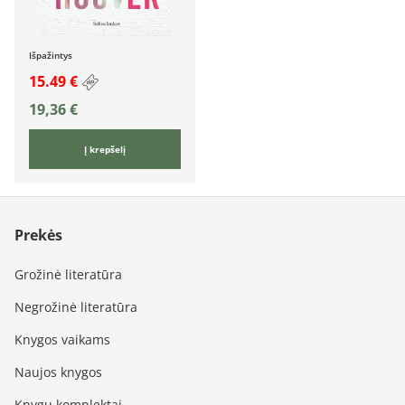
Išpažintys
15.49 €
19,36
€
Į krepšelį
Prekės
Grožinė literatūra
Negrožinė literatūra
Knygos vaikams
Naujos knygos
Knygų komplektai