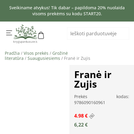
Sveikiname atvykus! Tik dabar – papildoma 20% nuolaida
visoms prekėms su kodu START20.
Pradžia
/
Visos prekės
/
Grožinė
literatūra
/
Suaugusiesiems
/ Franė ir Zujis
Franė ir
Zujis
Prekės kodas:
9786090160961
4.98 €
6,22
€