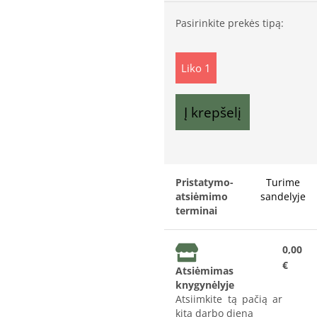
Pasirinkite prekės tipą:
Liko 1
Į krepšelį
Pristatymo-
Turime
atsiėmimo
sandelyje
terminai
0,00
€
Atsiėmimas
knygynėlyje
Atsiimkite tą pačią ar
kitą darbo dieną