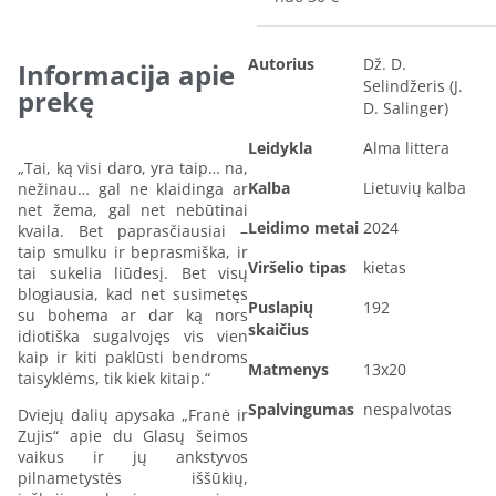
Autorius
Dž. D.
Informacija apie
Selindžeris (J.
prekę
D. Salinger)
Leidykla
Alma littera
„Tai, ką visi daro, yra taip… na,
Kalba
Lietuvių kalba
nežinau… gal ne klaidinga ar
net žema, gal net nebūtinai
Leidimo metai
2024
kvaila. Bet paprasčiausiai –
taip smulku ir beprasmiška, ir
Viršelio tipas
kietas
tai sukelia liūdesį. Bet visų
blogiausia, kad net susimetęs
Puslapių
192
su bohema ar dar ką nors
skaičius
idiotiška sugalvojęs vis vien
kaip ir kiti paklūsti bendroms
Matmenys
13x20
taisyklėms, tik kiek kitaip.“
Spalvingumas
nespalvotas
Dviejų dalių apysaka „Franė ir
Zujis“ apie du Glasų šeimos
vaikus ir jų ankstyvos
pilnametystės iššūkių,