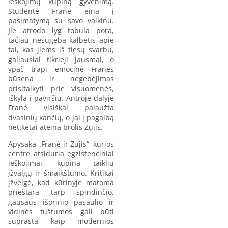
ieškojimų kupiną gyvenimą.
Studentė Franė eina į
pasimatymą su savo vaikinu.
Jie atrodo lyg tobula pora,
tačiau nesugeba kalbėtis apie
tai, kas jiems iš tiesų svarbu,
galiausiai tikrieji jausmai, o
ypač trapi emocinė Franės
būsena ir negebėjimas
prisitaikyti prie visuomenės,
iškyla į paviršių. Antroje dalyje
Franė visiškai palaužta
dvasinių kančių, o jai į pagalbą
netikėtai ateina brolis Zujis.
Apysaka „Franė ir Zujis“, kurios
centre atsiduria egzistenciniai
ieškojimai, kupina taiklių
įžvalgų ir šmaikštumo. Kritikai
įžvelgė, kad kūrinyje matoma
prieštara tarp spindinčio,
gausaus išorinio pasaulio ir
vidinės tuštumos gali būti
suprasta kaip modernios