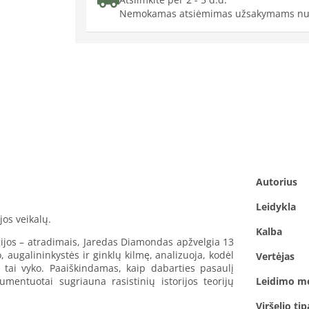
Nemokamas atsiėmimas užsakymams nu
Autorius
Leidykla
jos veikalų.
Kalba
gijos – atradimais, Jaredas Diamondas apžvelgia 13
o, augalininkystės ir ginklų kilmę, analizuoja, kodėl
Vertėjas
 tai vyko. Paaiškindamas, kaip dabarties pasaulį
entuotai sugriauna rasistinių istorijos teorijų
Leidimo m
Viršelio tip