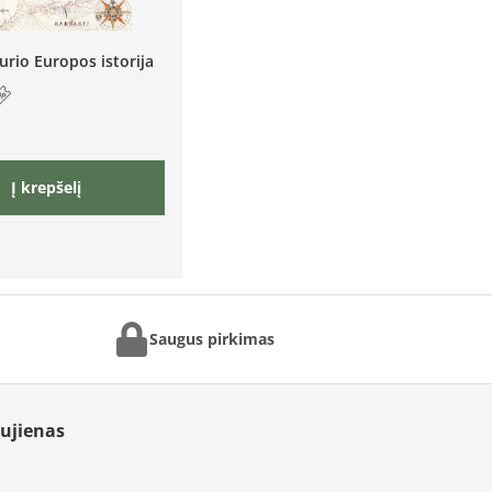
urio Europos istorija
Į krepšelį
Saugus pirkimas
aujienas