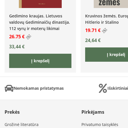
Gedimino kraujas. Lietuvos
Kruvinos žemės. Euro
valdovų Gediminaičių dinastija.
Hitlerio ir Stalino
112 vyrų ir moterų likimai
19.71 €
26.75 €
24,64
€
33,44
€
Į krepšelį
Į krepšelį
Nemokamas pristatymas
Išskirtini
Prekės
Pirkėjams
Grožinė literatūra
Privatumo taisyklės