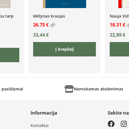
pa tarp
Mėlynas kraujas
Nauja Vid
26.75 €
18.31 €
33,44
€
22,89
€
Į krepšelį
ai pasiūlymai
Nemokamas atsiėmimas
Informacija
Sekite n
Kontaktai