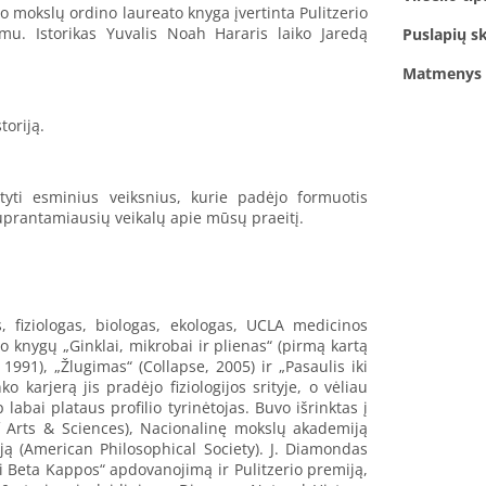
io mokslų ordino laureato knyga įvertinta Pulitzerio
u. Istorikas Yuvalis Noah Hararis laiko Jaredą
Puslapių sk
Matmenys
toriją.
styti esminius veiksnius, kurie padėjo formuotis
suprantamiausių veikalų apie mūsų praeitį.
 fiziologas, biologas, ekologas, UCLA medicinos
 knygų „Ginklai, mikrobai ir plienas“ (pirmą kartą
991), „Žlugimas“ (Collapse, 2005) ir „Pasaulis iki
 karjerą jis pradėjo fiziologijos srityje, o vėliau
 labai plataus profilio tyrinėtojas. Buvo išrinktas į
Arts & Sciences), Nacionalinę mokslų akademiją
ją (American Philosophical Society). J. Diamondas
i Beta Kappos“ apdovanojimą ir Pulitzerio premiją,