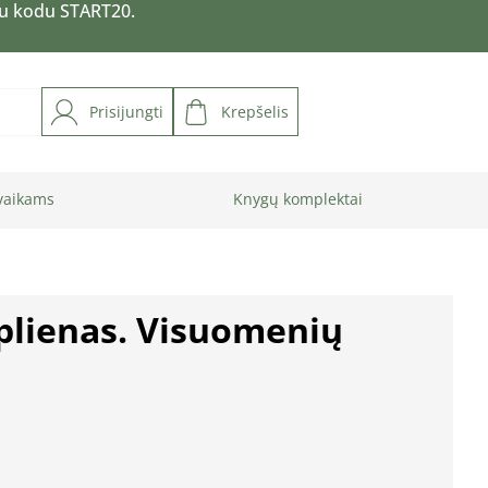
su kodu START20.
Prisijungti
Krepšelis
vaikams
Knygų komplektai
 plienas. Visuomenių