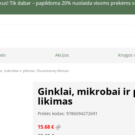
kus! Tik dabar – papildoma 20% nuolaida visoms prekėms 
kės
Akcijos
Knygos 
ai, mikrobai ir plienas. Visuomenių likimas
Ginklai, mikrobai ir
likimas
Prekės kodas: 9786094272691
15.68 €