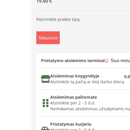
19,60
€
Pasirinkite prekės tipą:
Neturime
Pristatymo-atsiėmimo terminai
Šiuo met
Atsiėmimas knygynėlyje
0,0
Atsiimkite tą pačią ar kitą darbo dieną
Atsiėmimas paštomate
Atsiimkite per 2 - 5 d.d.
Nemokamas atsiėmimas užsakymams nu
Pristatymas kurjeriu
Atsiimkite per 2 - 5 d.d.