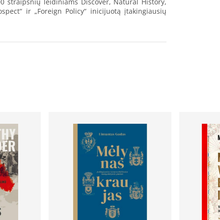
0 straipsnių leidiniams Discover, Natural History,
pect“ ir „Foreign Policy“ inicijuotą įtakingiausių