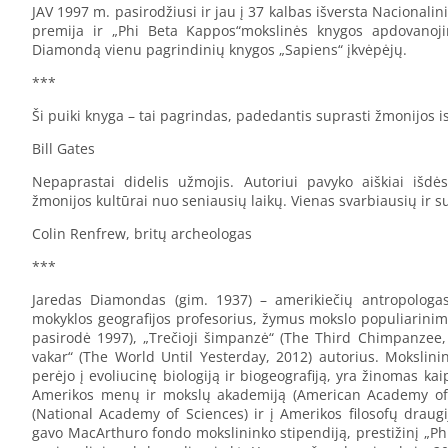
JAV 1997 m. pasirodžiusi ir jau į 37 kalbas išversta Nacionalin
premija ir „Phi Beta Kappos“mokslinės knygos apdovanojim
Diamondą vienu pagrindinių knygos „Sapiens“ įkvėpėjų.
***
Ši puiki knyga – tai pagrindas, padedantis suprasti žmonijos is
Bill Gates
Nepaprastai didelis užmojis. Autoriui pavyko aiškiai išdė
žmonijos kultūrai nuo seniausių laikų. Vienas svarbiausių ir 
Colin Renfrew, britų archeologas
***
Jaredas Diamondas (gim. 1937) – amerikiečių antropologas,
mokyklos geografijos profesorius, žymus mokslo populiarinimo
pasirodė 1997), „Trečioji šimpanzė“ (The Third Chimpanzee, 1
vakar“ (The World Until Yesterday, 2012) autorius. Mokslininko
perėjo į evoliucinę biologiją ir biogeografiją, yra žinomas kaip
Amerikos menų ir mokslų akademiją (American Academy of 
(National Academy of Sciences) ir į Amerikos filosofų draugi
gavo MacArthuro fondo mokslininko stipendiją, prestižinį „Ph