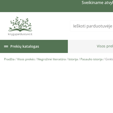
Sveikiname atvy
Visos pre
Prekių katalogas
Pradžia
/
Visos prekės
/
Negrožinė literatūra
/
Istorija
/
Pasaulio istorija
/ Ginkl