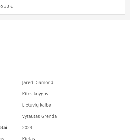
o 30 €
Jared Diamond
Kitos knygos
Lietuvių kalba
Vytautas Grenda
etai
2023
as
Kietas