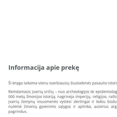
Informacija apie prekę
Ši knyga laikoma vienu svarbiausių šiuolaikinės pasaulio istori
Remdamasis įvairių sričių – nuo archeologijos iki epidemiolo
000 metų žmonijos istoriją, nagrinėja imperijų, religijos, rašt
įvairių žemynų visuomenės vystėsi skirtingai ir kokiu būdu
nulėmė žmonių gyvenimo sąlygos ir aplinka, autorius argum
pagrindus.