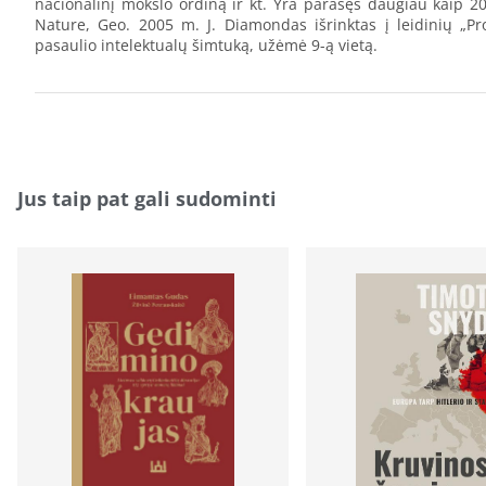
nacionalinį mokslo ordiną ir kt. Yra parašęs daugiau kaip 20
Nature, Geo. 2005 m. J. Diamondas išrinktas į leidinių „Pros
pasaulio intelektualų šimtuką, užėmė 9-ą vietą.
Jus taip pat gali sudominti