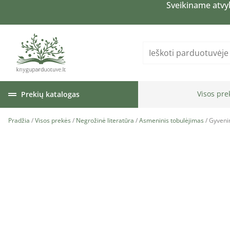
Sveikiname atvy
Visos pre
Prekių katalogas
Pradžia
/
Visos prekės
/
Negrožinė literatūra
/
Asmeninis tobulėjimas
/ Gyveni