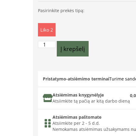
Pasirinkite prekės tipą:
Liko 2
Į krepšelį
Pristatymo-atsiėmimo terminai
Turime sande
Atsiėmimas knygynėlyje
0,0
Atsiimkite tą pačią ar kitą darbo dieną
Atsiėmimas paštomate
Atsiimkite per 2 - 5 d.d.
Nemokamas atsiėmimas užsakymams nu