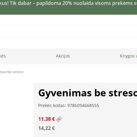
kus! Tik dabar – papildoma 20% nuolaida visoms prekėms 
kės
Akcijos
Knygos 
mas be streso
Gyvenimas be stres
Prekės kodas: 9786094668555
11.38 €
14,22
€