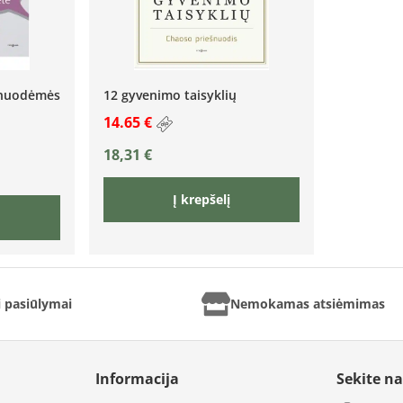
 nuodėmės
12 gyvenimo taisyklių
14.65 €
18,31
€
Į krepšelį
ai pasiūlymai
Nemokamas atsiėmimas
Informacija
Sekite n