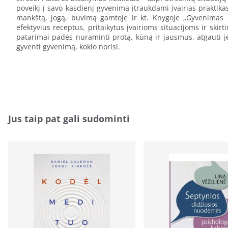
poveikį į savo kasdienį gyvenimą įtraukdami įvairias praktikas
mankštą, jogą, buvimą gamtoje ir kt. Knygoje „Gyvenimas b
efektyvius receptus, pritaikytus įvairioms situacijoms ir ski
patarimai padės nuraminti protą, kūną ir jausmus, atgauti jėg
gyventi gyvenimą, kokio norisi.
Jus taip pat gali sudominti