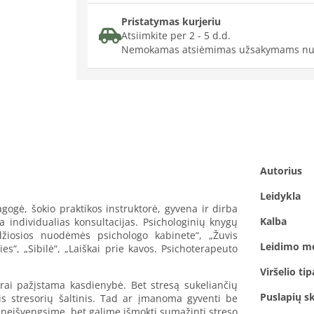
Pristatymas kurjeriu
Atsiimkite per 2 - 5 d.d.
Nemokamas atsiėmimas užsakymams nu
Autorius
Leidykla
ogė, šokio praktikos instruktorė, gyvena ir dirba
Kalba
ia individualias konsultacijas. Psichologinių knygų
džiosios nuodėmės psichologo kabinete“, „Žuvis
Leidimo m
s“, „Sibilė“, „Laiškai prie kavos. Psichoterapeuto
Viršelio tip
rai pažįstama kasdienybė. Bet stresą sukeliančių
Puslapių sk
is stresorių šaltinis. Tad ar įmanoma gyventi be
ų neišvengsime, bet galime išmokti sumažinti streso