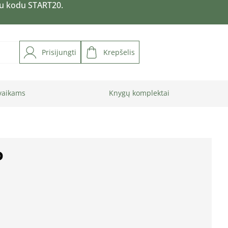
su kodu START20.
Prisijungti
Krepšelis
vaikams
Knygų komplektai
o