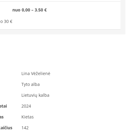
nuo 0,00 – 3.50 €
o 30 €
Lina Vėželienė
Tyto alba
Lietuvių kalba
etai
2024
as
Kietas
aičius
142