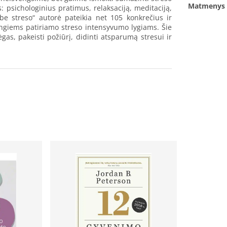
Matmenys
: psichologinius pratimus, relaksaciją, meditaciją,
e streso“ autorė pateikia net 105 konkrečius ir
rtingiems patiriamo streso intensyvumo lygiams. Šie
as, pakeisti požiūrį, didinti atsparumą stresui ir