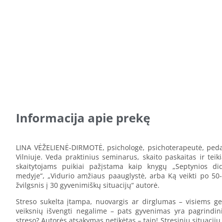
Informacija apie prekę
LINA VĖŽELIENĖ-DIRMOTĖ, psichologė, psichoterapeutė, pedag
Vilniuje. Veda praktinius seminarus, skaito paskaitas ir teik
skaitytojams puikiai pažįstama kaip knygų „Septynios di
medyje“, „Vidurio amžiaus paauglystė, arba Ką veikti po 50-ie
žvilgsnis į 30 gyvenimiškų situacijų“ autorė.
Streso sukelta įtampa, nuovargis ar dirglumas – visiems ge
veiksnių išvengti negalime – pats gyvenimas yra pagrindin
streso? Autorės atsakymas netikėtas – taip! Stresinių situacij