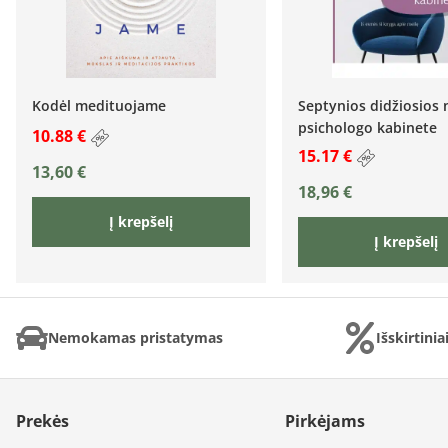
Kodėl medituojame
Septynios didžiosios
psichologo kabinete
10.88 €
15.17 €
13,60
€
18,96
€
Į krepšelį
Į krepšelį
Nemokamas pristatymas
Išskirtini
Prekės
Pirkėjams