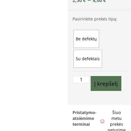
2,50
€
4,00
€
Pasirinkite prekės tipą:
Be defektų
Su defektais
Į krepšelį
Pristatymo-
Šiuo
atsiėmimo
metu
terminai
prekės
neturime