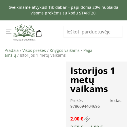
Sveikiname atvykus! Tik dabar – papildoma 20% nuolaida
visoms prekėms su kodu START20.
Pradžia
/
Visos prekės
/
Knygos vaikams
/
Pagal
amžių
/ Istorijos 1 metų vaikams
Istorijos 1
metų
vaikams
Prekės kodas:
9786094404696
2.00 €
–