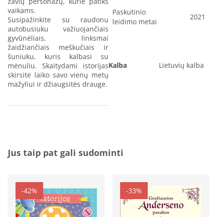
žavių personažų, kurie patiks
vaikams.
Paskutinio
2021
Susipažinkite su raudonu
leidimo metai
autobusiuku važiuojančiais
gyvūnėliais, linksmai
žaidžiančiais meškučiais ir
šuniuku, kuris kalbasi su
Kalba
Lietuvių kalba
mėnuliu. Skaitydami istorijas
skirsite laiko savo vienų metų
mažyliui ir džiaugsitės drauge.
Jus taip pat gali sudominti
-42%
-33%