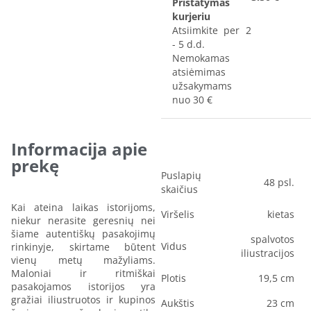
Pristatymas
kurjeriu
Atsiimkite per 2
- 5 d.d.
Nemokamas
atsiėmimas
užsakymams
nuo 30 €
Informacija apie
prekę
Puslapių
48 psl.
skaičius
Kai ateina laikas istorijoms,
Viršelis
kietas
niekur nerasite geresnių nei
šiame autentiškų pasakojimų
spalvotos
Vidus
rinkinyje, skirtame būtent
iliustracijos
vienų metų mažyliams.
Maloniai ir ritmiškai
Plotis
19,5 cm
pasakojamos istorijos yra
gražiai iliustruotos ir kupinos
Aukštis
23 cm