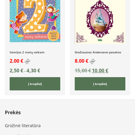
Istorijos 2 metų vaikam
Gražiausios Anderseno pasakos
2.00 €
8.00 €
2,50
€
4,30
€
15,00
€
10,00
€
–
Į krepšelį
Į krepšelį
Prekės
Grožinė literatūra