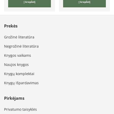
Į krepšelį
Į krepšelį
Prekės
Grožinė literatūra
Negrožinė literatūra
Knygos vaikams
Naujos knygos
Knygų komplektai
Knygų išpardavimas
Pirkėjams
Privatumo taisyklės