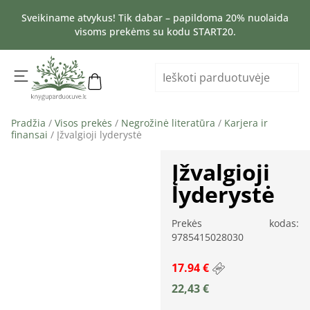
Sveikiname atvykus! Tik dabar – papildoma 20% nuolaida
visoms prekėms su kodu START20.
Pradžia
/
Visos prekės
/
Negrožinė literatūra
/
Karjera ir
finansai
/ Įžvalgioji lyderystė
Įžvalgioji
lyderystė
Prekės kodas:
9785415028030
17.94 €
22,43
€