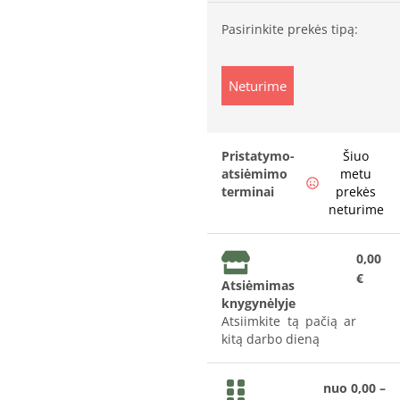
Pasirinkite prekės tipą:
Neturime
Pristatymo-
Šiuo
atsiėmimo
metu
terminai
prekės
neturime
0,00
€
Atsiėmimas
knygynėlyje
Atsiimkite tą pačią ar
kitą darbo dieną
nuo 0,00 –