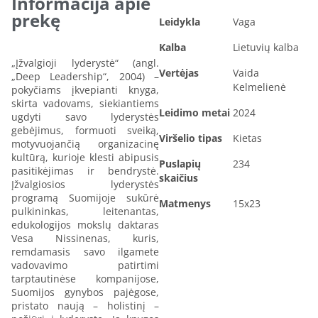
Informacija apie
prekę
Leidykla
Vaga
Kalba
Lietuvių kalba
„Įžvalgioji lyderystė“ (angl.
Vertėjas
Vaida
„Deep Leadership“, 2004) –
Kelmelienė
pokyčiams įkvepianti knyga,
skirta vadovams, siekiantiems
Leidimo metai
2024
ugdyti savo lyderystės
gebėjimus, formuoti sveiką,
Viršelio tipas
Kietas
motyvuojančią organizacinę
kultūrą, kurioje klesti abipusis
Puslapių
234
pasitikėjimas ir bendrystė.
skaičius
Įžvalgiosios lyderystės
programą Suomijoje sukūrė
Matmenys
15x23
pulkininkas, leitenantas,
edukologijos mokslų daktaras
Vesa Nissinenas, kuris,
remdamasis savo ilgamete
vadovavimo patirtimi
tarptautinėse kompanijose,
Suomijos gynybos pajėgose,
pristato naują – holistinį –