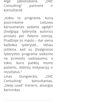
Algė Jablonskienė, „OVC
Consulting“ partnerė ir
konsultantė
„Kokia ta programa, kurią
pasirinkome Lietuvos
kariuomenės vadams ugdyti?
Įžvalgiąją lyderystę autorius
pristato per Peterio istoriją.
Pradžioje jis mąsto – dar viena
kažkokia lyderystė… Vėliau
įsitikina, kad su įžvalgiosios
lyderystės programa sieksime
ne primesto vadovavimo, o
tokio, kuris patiktų mums
patiems, didintų motyvaciją ir
rezultatus.“
Linas Dungveckis, „OVC
Consulting“ konsultantas,
„Deep Lead“ treneris, atsargos
karininkas