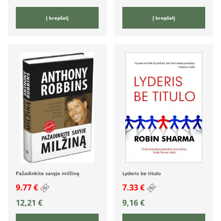
Į krepšelį
Į krepšelį
Pažadinkite savyje milžiną
Lyderis be titulo
9.77 €
7.33 €
12,21
€
9,16
€