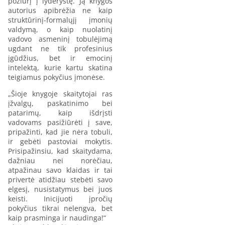
požiūrį į lyderystę. Ją knygos
autorius apibrėžia ne kaip
struktūrinį-formalųjį įmonių
valdymą, o kaip nuolatinį
vadovo asmeninį tobulėjimą
ugdant ne tik profesinius
įgūdžius, bet ir emocinį
intelektą, kurie kartu skatina
teigiamus pokyčius įmonėse.
„Šioje knygoje skaitytojai ras
įžvalgų, paskatinimo bei
patarimų, kaip išdrįsti
vadovams pasižiūrėti į save,
pripažinti, kad jie nėra tobuli,
ir gebėti pastoviai mokytis.
Prisipažinsiu, kad skaitydama,
dažniau nei norėčiau,
atpažinau savo klaidas ir tai
privertė atidžiau stebėti savo
elgesį, nusistatymus bei juos
keisti. Inicijuoti įpročių
pokyčius tikrai nelengva, bet
kaip prasminga ir naudinga!“