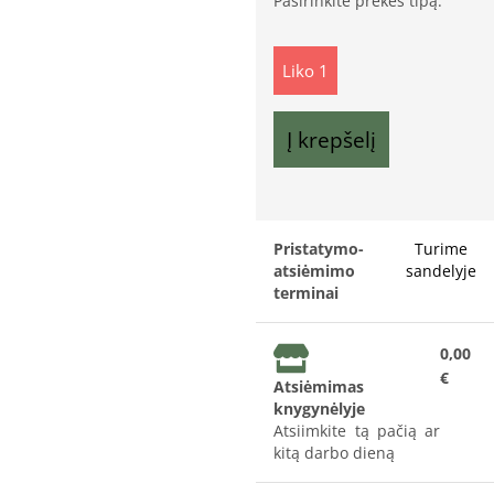
Pasirinkite prekės tipą:
Liko 1
Į krepšelį
Pristatymo-
Turime
atsiėmimo
sandelyje
terminai
0,00
€
Atsiėmimas
knygynėlyje
Atsiimkite tą pačią ar
kitą darbo dieną