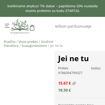
Sveikiname atvykus! Tik dabar – papildoma 20% nuolaida
visoms prekėms su kodu START20.
Pradžia
/
Visos prekės
/
Grožinė
literatūra
/
Suaugusiesiems
/ Jei ne tu
Jei ne tu
Prekės kodas:
9786094799327
15.67 €
19,59
€