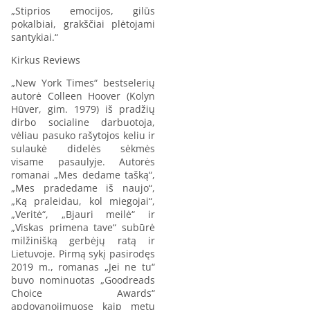
„Stiprios emocijos, gilūs
pokalbiai, grakščiai plėtojami
santykiai.“
Kirkus Reviews
„New York Times“ bestselerių
autorė Colleen Hoover (Kolyn
Hūver, gim. 1979) iš pradžių
dirbo socialine darbuotoja,
vėliau pasuko rašytojos keliu ir
sulaukė didelės sėkmės
visame pasaulyje. Autorės
romanai „Mes dedame tašką“,
„Mes pradedame iš naujo“,
„Ką praleidau, kol miegojai“,
„Veritė“, „Bjauri meilė“ ir
„Viskas primena tave“ subūrė
milžinišką gerbėjų ratą ir
Lietuvoje. Pirmą sykį pasirodęs
2019 m., romanas „Jei ne tu“
buvo nominuotas „Goodreads
Choice Awards“
apdovanojimuose kaip metų