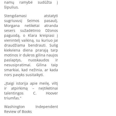
namų ramybė sudūžta į
šipulius.
Stengdamasi atstatyti
sugriuvusį šeimos pasaulį,
Morgana netikėtai atranda
sesers sužadėtinio Džonos
paguodą, o Klara kreipiasi į
vienintelį vaikiną, su kuriuo jai
draudžiama bendrauti. Sulig
kiekviena diena prarają tarp
motinos ir dukros gilina naujos
paslaptys, nuoskaudos ir
nesusipratimai. Gilina taip
smarkiai, kad nežinia, ar kada
nors pavyks susitaikyti.
„Įtaigi istorija apie meilę, viltį
ir atpirkimą – neįtikėtinai
talentingos C. Hoover
triumfas.“
Washington Independent
Review of Books