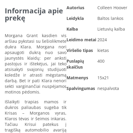
Autorius
Colleen Hoover
Informacija apie
prekę
Leidykla
Baltos lankos
Kalba
Lietuvių kalba
Morgana Grant kasdien vis
Leidimo metai
2024
aršiau pykstasi su šešiolikmete
dukra Klara. Morgana nori
Viršelio tipas
kietas
apsaugoti dukrą nuo savo
jaunystės klaidų: per anksti
Puslapių
400
pastojus ir ištekėjus, jai teko
skaičius
atsisakyti svajonių studijuoti
koledže ir atrasti mėgstamą
Matmenys
15x21
darbą. Bet ir pati Klara nenori
sekti varginančiai nuspėjamos
Spalvingumas
nespalvota
motinos pėdomis.
Išlaikyti trapias mamos ir
dukros paliaubas sugeba tik
Krisas – Morganos vyras,
Klaros tėvas ir šeimos inkaras.
Tačiau Krisui patekus į
tragišką automobilio avariją