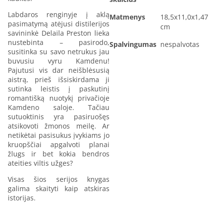
Labdaros renginyje į aklą
Matmenys
18,5x11,0x1,47
pasimatymą atėjusi distilerijos
cm
savininkė Delaila Preston lieka
nustebinta – pasirodo,
Spalvingumas
nespalvotas
susitinka su savo netrukus jau
buvusiu vyru Kamdenu!
Pajutusi vis dar neišblėsusią
aistrą, prieš išsiskirdama ji
sutinka leistis į paskutinį
romantišką nuotykį privačioje
Kamdeno saloje. Tačiau
sutuoktinis yra pasiruošęs
atsikovoti žmonos meilę. Ar
netikėtai pasisukus įvykiams jo
kruopščiai apgalvoti planai
žlugs ir bet kokia bendros
ateities viltis užges?
Visas šios serijos knygas
galima skaityti kaip atskiras
istorijas.