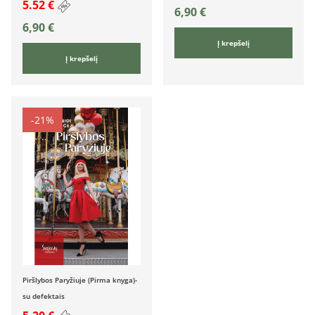
5.52 €
6,90
€
6,90
€
Į krepšelį
Į krepšelį
-21%
Piršlybos Paryžiuje (Pirma knyga)-
su defektais