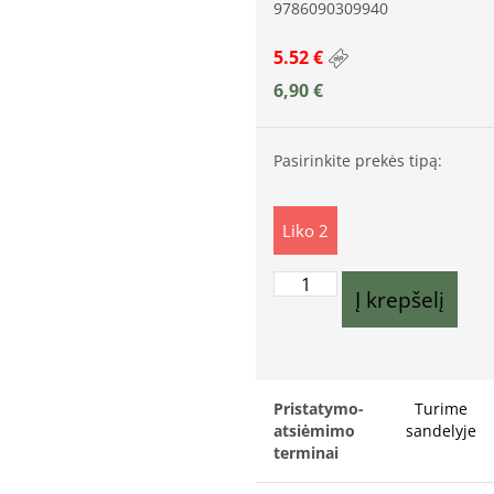
9786090309940
5.52 €
6,90
€
Pasirinkite prekės tipą:
Liko 2
Į krepšelį
Pristatymo-
Turime
atsiėmimo
sandelyje
terminai