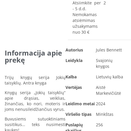
Atsiimkite per 2
- 5 d.d.
Nemokamas
atsiėmimas
užsakymams
nuo 30 €
Autorius
Jules Bennett
Informacija apie
prekę
Leidykla
Svajonių
knygos
Kalba
Lietuvių kalba
Trijų knygų serija Jokių
taisyklių. Antra knyga
Vertėjas
Aistė
Knygų serija „Jokių taisyklių“
Markevičiūtė
apie drąsias, veiklias,
žinančias, ko nori, moteris ir
Leidimo metai
2024
joms nenusileidžiančius vyrus.
Viršelio tipas
Minkštas
Buvusiems sutuoktiniams
susitikus… teks nusimesti
Puslapių
256
kaukes!
skaičius