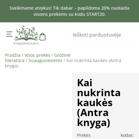
Sveikiname atvykus! Tik dabar – papildoma 20% nuolaida
visoms prekėms su kodu START20.
Pradžia
/
Visos prekės
/
Grožinė
literatūra
/
Suaugusiesiems
/ Kai nukrinta kaukės (Antra
knyga)
Kai
nukrinta
kaukės
(Antra
knyga)
Prekės kodas: