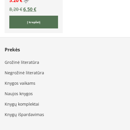
5.20 €
8,20
€
6,50
€
Į krepšelį
Prekės
Grožinė literatūra
Negrožinė literatūra
Knygos vaikams
Naujos knygos
Knygų komplektai
Knygų išpardavimas