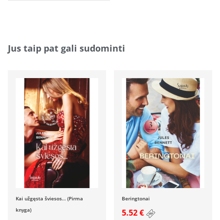
Jus taip pat gali sudominti
Kai užgęsta šviesos… (Pirma
Beringtonai
knyga)
5.52 €