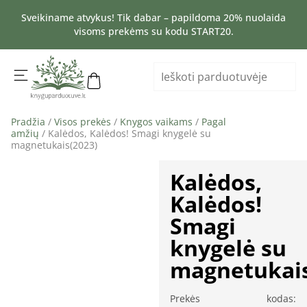
Sveikiname atvykus! Tik dabar – papildoma 20% nuolaida
visoms prekėms su kodu START20.
Pradžia
/
Visos prekės
/
Knygos vaikams
/
Pagal
amžių
/ Kalėdos, Kalėdos! Smagi knygelė su
magnetukais(2023)
Kalėdos,
Kalėdos!
Smagi
knygelė su
magnetukais
Prekės kodas: