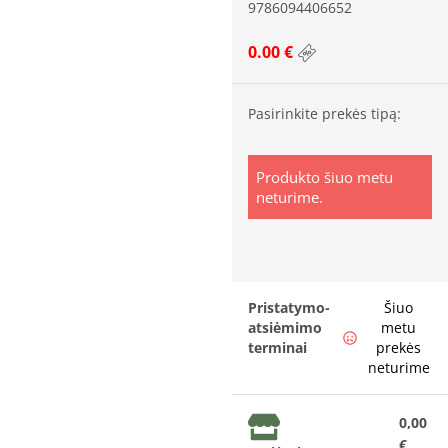
9786094406652
0.00 €
Pasirinkite prekės tipą:
Produkto šiuo metu
neturime.
Pristatymo-
Šiuo
atsiėmimo
metu
terminai
prekės
neturime
0,00
€