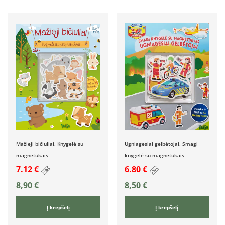
Mažieji bičiuliai. Knygelė su
Ugniagesiai gelbėtojai. Smagi
magnetukais
knygelė su magnetukais
7.12 €
6.80 €
8,90
€
8,50
€
Į krepšelį
Į krepšelį