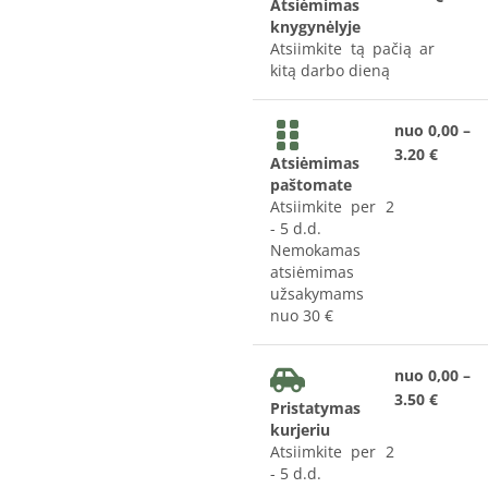
Atsiėmimas
knygynėlyje
Atsiimkite tą pačią ar
kitą darbo dieną
nuo 0,00 –
3.20 €
Atsiėmimas
paštomate
Atsiimkite per 2
- 5 d.d.
Nemokamas
atsiėmimas
užsakymams
nuo 30 €
nuo 0,00 –
3.50 €
Pristatymas
kurjeriu
Atsiimkite per 2
- 5 d.d.