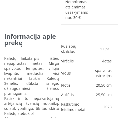
Nemokamas
atsiėmimas
užsakymams
nuo 30 €
Informacija apie
prekę
Puslapių
12 psl.
skaičius
Kalėdų laikotarpis – išties
Viršelis
kietas
nepaprastas metas. Mirga
spalvotos lemputės, vilioja
spalvotos
Vidus
kvapnūs meduoliai, visi
iliustracijos
nekantriai laukia Kalėdų
Senelio, dūksta sniege,
Plotis
20,50 cm
džiaugdamiesi žiemos
pramogomis.
Aukštis
25,50 cm
Patirk ir tu nepakartojamą
artėjančių švenčių nuotaiką,
Paskutinio
2023
sulauk ypatingo, tik tau skirto
leidimo metai
Kalėdų stebuklo!