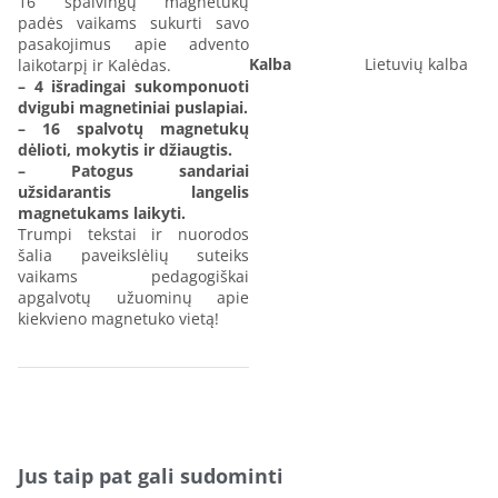
16 spalvingų magnetukų
padės vaikams sukurti savo
pasakojimus apie advento
Kalba
Lietuvių kalba
laikotarpį ir Kalėdas.
– 4 išradingai sukomponuoti
dvigubi magnetiniai puslapiai.
– 16 spalvotų magnetukų
dėlioti, mokytis ir džiaugtis.
– Patogus sandariai
užsidarantis langelis
magnetukams laikyti.
Trumpi tekstai ir nuorodos
šalia paveikslėlių suteiks
vaikams pedagogiškai
apgalvotų užuominų apie
kiekvieno magnetuko vietą!
Jus taip pat gali sudominti