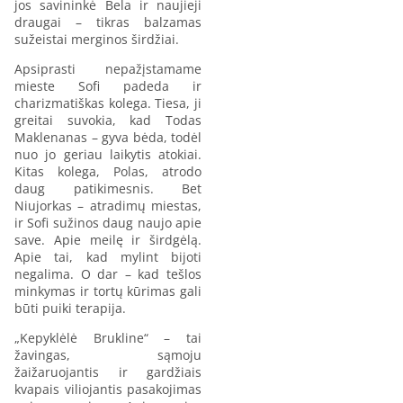
jos savininkė Bela ir naujieji
draugai – tikras balzamas
sužeistai merginos širdžiai.
Apsiprasti nepažįstamame
mieste Sofi padeda ir
charizmatiškas kolega. Tiesa, ji
greitai suvokia, kad Todas
Maklenanas – gyva bėda, todėl
nuo jo geriau laikytis atokiai.
Kitas kolega, Polas, atrodo
daug patikimesnis. Bet
Niujorkas – atradimų miestas,
ir Sofi sužinos daug naujo apie
save. Apie meilę ir širdgėlą.
Apie tai, kad mylint bijoti
negalima. O dar – kad tešlos
minkymas ir tortų kūrimas gali
būti puiki terapija.
„Kepyklėlė Brukline“ – tai
žavingas, sąmoju
žaižaruojantis ir gardžiais
kvapais viliojantis pasakojimas