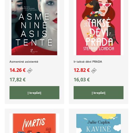
Asmeninė asistentė
Ir taksė dėvi PRADA
14.26 €
12.82 €
17,82
€
16,03
€
Į krepšelį
Į krepšelį