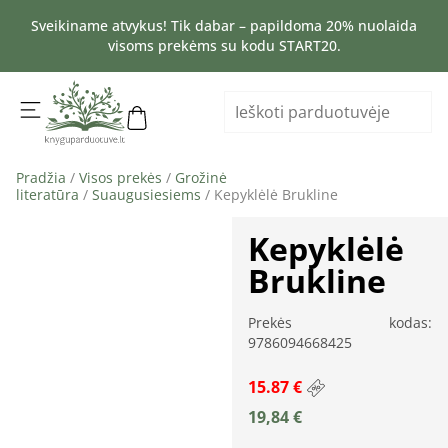
Sveikiname atvykus! Tik dabar – papildoma 20% nuolaida
visoms prekėms su kodu START20.
Pradžia
/
Visos prekės
/
Grožinė
literatūra
/
Suaugusiesiems
/ Kepyklėlė Brukline
Kepyklėlė
Brukline
Prekės kodas:
9786094668425
15.87 €
19,84
€