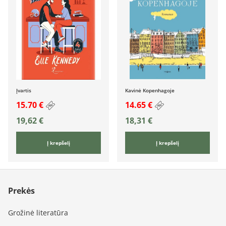
Įvartis
Kavinė Kopenhagoje
15.70 €
14.65 €
19,62
€
18,31
€
Į krepšelį
Į krepšelį
Prekės
Grožinė literatūra