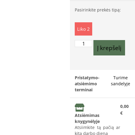
Pasirinkite prekės tipą:
Liko 2
Į krepšelį
Pristatymo-
Turime
atsiėmimo
sandelyje
terminai
0,00
€
Atsiėmimas
knygynėlyje
Atsiimkite tą pačią ar
kitą darbo dieną