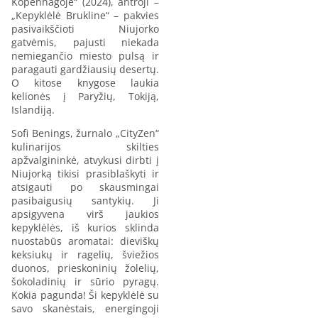
Kopenhagoje“ (2024), antroji –
„Kepyklėlė Brukline“ – pakvies
pasivaikščioti Niujorko
gatvėmis, pajusti niekada
nemiegančio miesto pulsą ir
paragauti gardžiausių desertų.
O kitose knygose laukia
kelionės į Paryžių, Tokiją,
Islandiją.
Sofi Benings, žurnalo „CityZen“
kulinarijos skilties
apžvalgininkė, atvykusi dirbti į
Niujorką tikisi prasiblaškyti ir
atsigauti po skausmingai
pasibaigusių santykių. Ji
apsigyvena virš jaukios
kepyklėlės, iš kurios sklinda
nuostabūs aromatai: dieviškų
keksiukų ir ragelių, šviežios
duonos, prieskoninių žolelių,
šokoladinių ir sūrio pyragų.
Kokia pagunda! Ši kepyklėlė su
savo skanėstais, energingoji