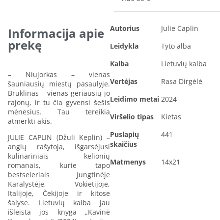
Autorius
Julie Caplin
Informacija apie
prekę
Leidykla
Tyto alba
Kalba
Lietuvių kalba
– Niujorkas – vienas
Vertėjas
Rasa Dirgėlė
šauniausių miestų pasaulyje.
Bruklinas – vienas geriausių jo
Leidimo metai
2024
rajonų, ir tu čia gyvensi šešis
mėnesius. Tau tereikia
Viršelio tipas
Kietas
atmerkti akis.
Puslapių
441
JULIE CAPLIN (Džuli Keplin) –
skaičius
anglų rašytoja, išgarsėjusi
kulinariniais kelionių
Matmenys
14x21
romanais, kurie tapo
bestseleriais Jungtinėje
Karalystėje, Vokietijoje,
Italijoje, Čekijoje ir kitose
šalyse. Lietuvių kalba jau
išleista jos knyga „Kavinė