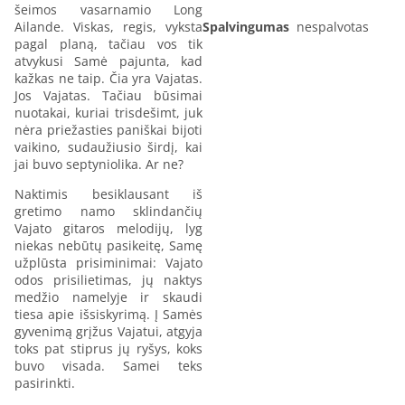
šeimos vasarnamio Long
Ailande. Viskas, regis, vyksta
Spalvingumas
nespalvotas
pagal planą, tačiau vos tik
atvykusi Samė pajunta, kad
kažkas ne taip. Čia yra Vajatas.
Jos Vajatas. Tačiau būsimai
nuotakai, kuriai trisdešimt, juk
nėra priežasties paniškai bijoti
vaikino, sudaužiusio širdį, kai
jai buvo septyniolika. Ar ne?
Naktimis besiklausant iš
gretimo namo sklindančių
Vajato gitaros melodijų, lyg
niekas nebūtų pasikeitę, Samę
užplūsta prisiminimai: Vajato
odos prisilietimas, jų naktys
medžio namelyje ir skaudi
tiesa apie išsiskyrimą. Į Samės
gyvenimą grįžus Vajatui, atgyja
toks pat stiprus jų ryšys, koks
buvo visada. Samei teks
pasirinkti.