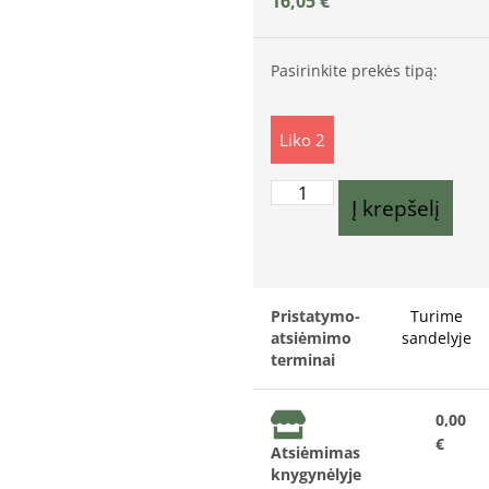
16,05
€
Pasirinkite prekės tipą:
Liko 2
Į krepšelį
Pristatymo-
Turime
atsiėmimo
sandelyje
terminai
0,00
€
Atsiėmimas
knygynėlyje