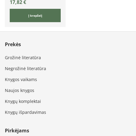
17,82
€
Į krepšelį
Prekės
Grožinė literatūra
Negrožinė literatūra
Knygos vaikams
Naujos knygos
Knygų komplektai
Knygų išpardavimas
Pirkėjams