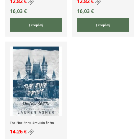
12.82 €
12.82 €
16,03
€
16,03
€
Į krepšelį
Į krepšelį
The Fine Print. Smulkiu šriftu
14.26 €