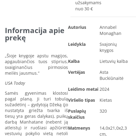
užsakymams
nuo 30 €
Autorius
Annabel
Informacija apie
Monaghan
prekę
Leidykla
Svajonių
knygos
„Šioje knygoje apstu magijos,
Kalba
Lietuvių kalba
apgaubiančios tuos stiprius,
svaiginančius pirmosios
Vertėjas
Asta
meilės jausmus.“
Buckiūnaitė
USA Today
Leidimo metai
2024
Samės gyvenimas klostosi
pagal planą. Ji turi tobulą
Viršelio tipas
Kietas
sužadėtinį – gydytoją Džeką (jo
nustatyta griežta tvarka iš
Puslapių
320
tiesų yra geras dalykas), puikų
skaičius
darbą Manhatane (nebent ją
atleistų) ir ruošiasi apžiūrėti
Matmenys
14,0x21,0x2,3
vestuvių pokylio vietą netoli
cm,