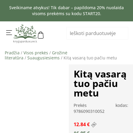
Sveikiname atvykus! Tik dabar – papildoma 20% nuolaida
visoms prekėms su kodu START20.
Pradžia
/
Visos prekės
/
Grožinė
literatūra
/
Suaugusiesiems
/ Kitą vasarą tuo pačiu metu
Kitą vasarą
tuo pačiu
metu
Prekės kodas:
9786090310052
12.84 €