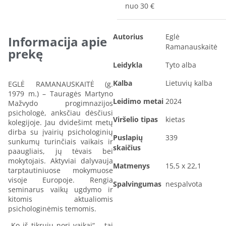
nuo 30 €
Autorius
Eglė
Informacija apie
Ramanauskaitė
prekę
Leidykla
Tyto alba
Kalba
Lietuvių kalba
EGLĖ RAMANAUSKAITĖ (g.
1979 m.) – Tauragės Martyno
Leidimo metai
2024
Mažvydo progimnazijos
psichologė, anksčiau dėsčiusi
Viršelio tipas
kietas
kolegijoje. Jau dvidešimt metų
dirba su įvairių psichologinių
Puslapių
339
sunkumų turinčiais vaikais ir
skaičius
paaugliais, jų tėvais bei
mokytojais. Aktyviai dalyvauja
Matmenys
15,5 x 22,1
tarptautiniuose mokymuose
visoje Europoje. Rengia
Spalvingumas
nespalvota
seminarus vaikų ugdymo ir
kitomis aktualiomis
psichologinėmis temomis.
„Ko iš tikrųjų nori vaikai“ – tai