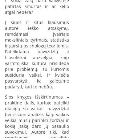
 Kokią žalą daro vaikystėje
patirtas smurtas ir ar kelio
atgal nebėra?
Į šiuos ir kitus klausimus
autorė ieško atsakymų,
remdamasi įvairiais
moksliniais tyrimais, statistika
ir garsių psichologų teorijomis.
Pateikdama pavyzdžių ji
filosofiškai apžvelgia, kaip
vartotojiška kultūra prisideda
prie problemų, su kuriomis
susiduria vaikai, ir kviečia
pasvarstyti, ką galėtume
padaryti, kad to nebūtų.
Šios knygos išskirtinumas –
praktinė dalis, kurioje pateikti
dialogų su vaikais pavyzdžiai
bei išsami analizė, kaip vaikus
veikia mūsų parinkti žodžiai ir
kokią įtaką daro jų pasaulio
suvokimui. Autorė tiki, kad
remdamiesi pokalbių