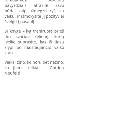
pavyzdžiais atrasite savo
būdą, kaip užmegzti ryšį su
vaiku, ir išmokysite jį pozityviai
žvelgti į pasaulį.
Ši knyga – lyg treniruotė prieš
itin svarbią kelionę, kurią
įveikę suprasite, kas iš tiesų
slypi po maištaujančio vaiko
kauke.
Vaikai žino, ko nori, bet nežino,
ko jiems reikia. – Gordon
Neufeld