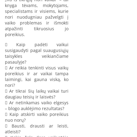
knyga tėvams, mokytojams,
specialistams ir visiems, kurie
nori nuodugniau pažvelgti į
vaiko problemas ir išmokti
atpažinti tikruosius jo
poreikius.
 Kaip padėti vaikui
susigaudyti pagal suaugusiųjų
taisykles veikiančiame
pasaulyje?
 Ar reikia tenkinti visus vaikų
poreikius ir ar vaikai tampa
laimingi, kai gauna viską, ko
nori?
 Ar tikrai šių laikų vaikai turi
daugiau teisių ir laisvės?
 Ar netinkamas vaiko elgesys
– blogo auklėjimo rezultatas?
 Kaip atskirti vaiko poreikius
nuo norų?
 Bausti, drausti ar leisti,
atleisti?