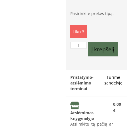
Pasirinkite prekės tipą:
Liko 3
Į krepšelį
Pristatymo-
Turime
atsiėmimo
sandelyje
terminai
0,00
€
Atsiėmimas
knygynėlyje
Atsiimkite tą pačią ar