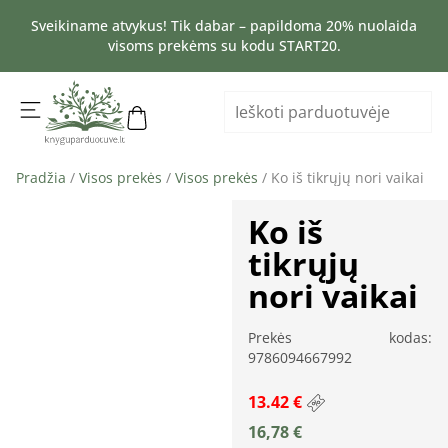
Sveikiname atvykus! Tik dabar – papildoma 20% nuolaida
visoms prekėms su kodu START20.
Pradžia
/
Visos prekės
/
Visos prekės
/ Ko iš tikrųjų nori vaikai
Ko iš
tikrųjų
nori vaikai
Prekės kodas:
9786094667992
13.42 €
16,78
€