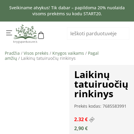
Sveikiname atvykus! Tik dabar – papildoma 20% nuolaida
visoms prekėms su kodu START20.
Pradžia
/
Visos prekės
/
Knygos vaikams
/
Pagal
amžių
/ Laikinų tatuiruočių rinkinys
Laikinų
tatuiruočių
rinkinys
Prekės kodas: 7685583991
2.32 €
2,90
€