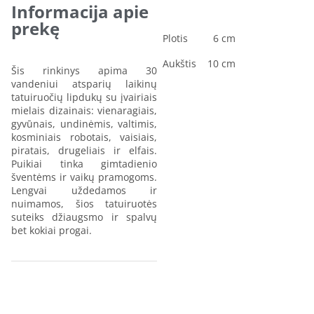
Informacija apie
prekę
Plotis
6 cm
Aukštis
10 cm
Šis rinkinys apima 30
vandeniui atsparių laikinų
tatuiruočių lipdukų su įvairiais
mielais dizainais: vienaragiais,
gyvūnais, undinėmis, valtimis,
kosminiais robotais, vaisiais,
piratais, drugeliais ir elfais.
Puikiai tinka gimtadienio
šventėms ir vaikų pramogoms.
Lengvai uždedamos ir
nuimamos, šios tatuiruotės
suteiks džiaugsmo ir spalvų
bet kokiai progai.