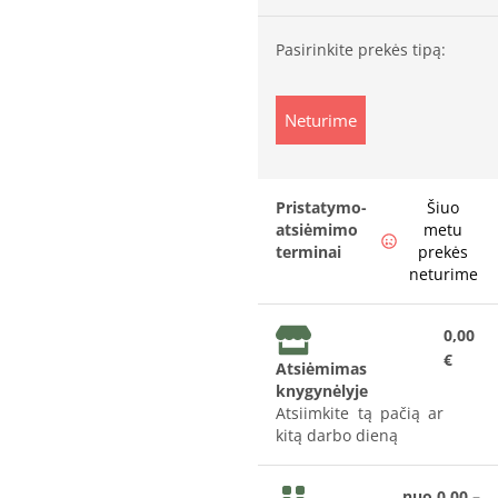
Pasirinkite prekės tipą:
Neturime
Pristatymo-
Šiuo
atsiėmimo
metu
terminai
prekės
neturime
0,00
€
Atsiėmimas
knygynėlyje
Atsiimkite tą pačią ar
kitą darbo dieną
nuo 0,00 –