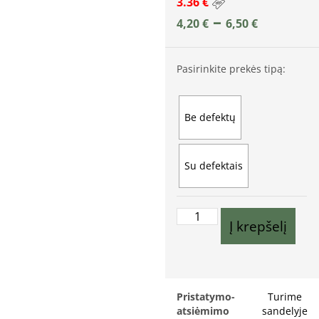
3.36 €
–
4,20
€
6,50
€
Pasirinkite prekės tipą:
Be defektų
Su defektais
Į krepšelį
Pristatymo-
Turime
atsiėmimo
sandelyje