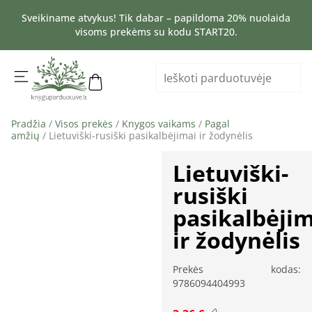
Sveikiname atvykus! Tik dabar – papildoma 20% nuolaida
visoms prekėms su kodu START20.
Pradžia
/
Visos prekės
/
Knygos vaikams
/
Pagal
amžių
/ Lietuviški-rusiški pasikalbėjimai ir žodynėlis
Lietuviški-
rusiški
pasikalbėji
ir žodynėlis
Prekės kodas:
9786094404993