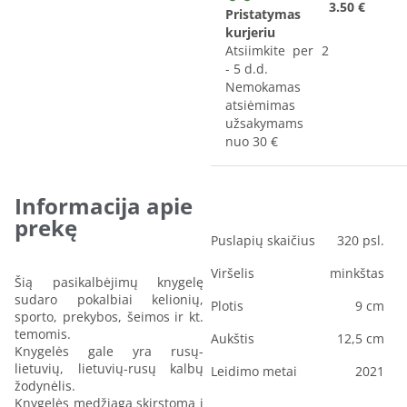
3.50 €
Pristatymas
kurjeriu
Atsiimkite per 2
- 5 d.d.
Nemokamas
atsiėmimas
užsakymams
nuo 30 €
Informacija apie
prekę
Puslapių skaičius
320 psl.
Viršelis
minkštas
Šią pasikalbėjimų knygelę
sudaro pokalbiai kelionių,
Plotis
9 cm
sporto, prekybos, šeimos ir kt.
temomis.
Aukštis
12,5 cm
Knygelės gale yra rusų-
lietuvių, lietuvių-rusų kalbų
Leidimo metai
2021
žodynėlis.
Knygelės medžiaga skirstoma į