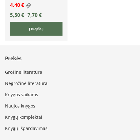
4.40 €
5,50
€
7,70
€
–
Į krepšelį
Prekės
Grožinė literatūra
Negrožinė literatūra
Knygos vaikams
Naujos knygos
Knygų komplektai
Knygų išpardavimas