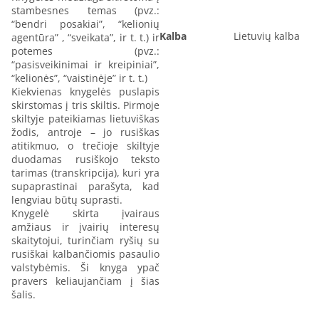
stambesnes temas (pvz.:
“bendri posakiai”, “kelionių
Kalba
Lietuvių kalba
agentūra” , “sveikata”, ir t. t.) ir
potemes (pvz.:
“pasisveikinimai ir kreipiniai”,
“kelionės”, “vaistinėje” ir t. t.)
Kiekvienas knygelės puslapis
skirstomas į tris skiltis. Pirmoje
skiltyje pateikiamas lietuviškas
žodis, antroje – jo rusiškas
atitikmuo, o trečioje skiltyje
duodamas rusiškojo teksto
tarimas (transkripcija), kuri yra
supaprastinai parašyta, kad
lengviau būtų suprasti.
Knygelė skirta įvairaus
amžiaus ir įvairių interesų
skaitytojui, turinčiam ryšių su
rusiškai kalbančiomis pasaulio
valstybėmis. Ši knyga ypač
pravers keliaujančiam į šias
šalis.